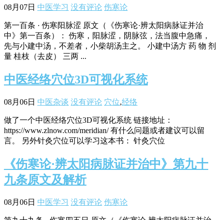
08月07日
中医学习
没有评论
伤寒论
第一百条 · 伤寒阳脉涩 原文（《伤寒论·辨太阳病脉证并治
中》第一百条）： 伤寒，阳脉涩，阴脉弦，法当腹中急痛，
先与小建中汤，不差者，小柴胡汤主之。 小建中汤方 药 物 剂
量 桂枝（去皮） 三两 ...
中医经络穴位3D可视化系统
08月06日
中医杂谈
没有评论
穴位
,
经络
做了一个中医经络穴位3D可视化系统 链接地址：
https://www.zlnow.com/meridian/ 有什么问题或者建议可以留
言。 另外针灸穴位可以学习这本书： 针灸穴位
《伤寒论·辨太阳病脉证并治中》第九十
九条原文及解析
08月06日
中医学习
没有评论
伤寒论