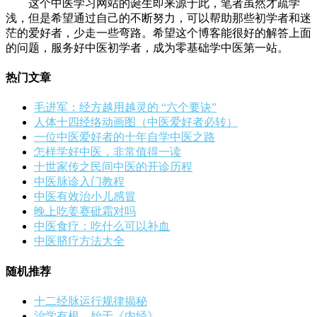
这个中医学习网站的诞生即来源于此，笔者虽然才疏学
浅，但是希望通过自己的不断努力，可以帮助那些初学者和迷
茫的爱好者，少走一些弯路。希望这个博客能很好的解答上面
的问题，服务好中医初学者，成为零基础学中医第一站。
热门文章
毛进军：经方越用越灵的 “六个要诀”
人体十四经络动画图（中医爱好者必转）
一位中医爱好者的十年自学中医之路
怎样学好中医，非常值得一读
十世家传之民间中医的开诊历程
中医脉诊入门教程
中医有效治小儿感冒
晚上吃姜赛砒霜对吗
中医食疗：吃什么可以补血
中医脐疗方法大全
随机推荐
十二经脉运行规律揭秘
治学有根，始于《内经》