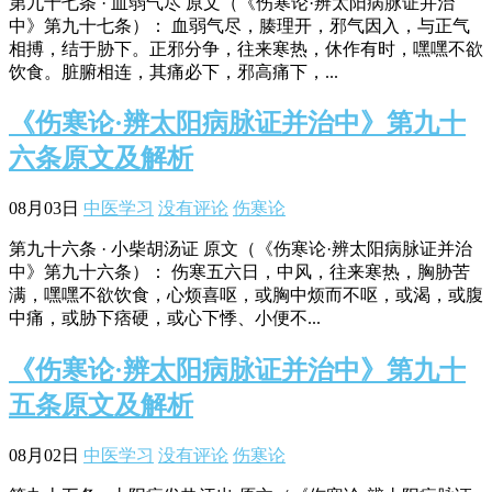
第九十七条 · 血弱气尽 原文（《伤寒论·辨太阳病脉证并治
中》第九十七条）： 血弱气尽，腠理开，邪气因入，与正气
相搏，结于胁下。正邪分争，往来寒热，休作有时，嘿嘿不欲
饮食。脏腑相连，其痛必下，邪高痛下，...
《伤寒论·辨太阳病脉证并治中》第九十
六条原文及解析
08月03日
中医学习
没有评论
伤寒论
第九十六条 · 小柴胡汤证 原文（《伤寒论·辨太阳病脉证并治
中》第九十六条）： 伤寒五六日，中风，往来寒热，胸胁苦
满，嘿嘿不欲饮食，心烦喜呕，或胸中烦而不呕，或渴，或腹
中痛，或胁下痞硬，或心下悸、小便不...
《伤寒论·辨太阳病脉证并治中》第九十
五条原文及解析
08月02日
中医学习
没有评论
伤寒论