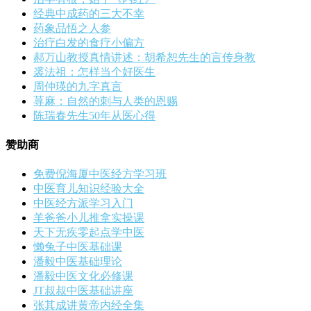
经典中成药的三大不幸
药象品悟之人参
治疗白发的食疗小偏方
郝万山教授真情讲述：胡希恕先生的言传身教
裘法祖：怎样当个好医生
周仲瑛的九字真言
荨麻：自然的刺与人类的恩赐
陈瑞春先生50年从医心得
赞助商
免费倪海厦中医经方学习班
中医育儿知识经验大全
中医经方派学习入门
羊爸爸小儿推拿实操课
天下无疾零起点学中医
懒兔子中医基础课
潘毅中医基础理论
潘毅中医文化必修课
JT叔叔中医基础讲座
张其成讲黄帝内经全集