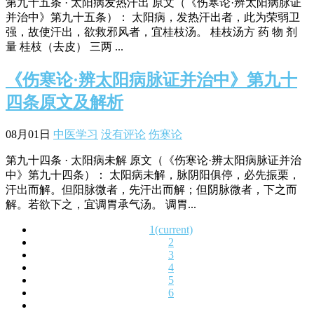
第九十五条 · 太阳病发热汗出 原文（《伤寒论·辨太阳病脉证
并治中》第九十五条）： 太阳病，发热汗出者，此为荣弱卫
强，故使汗出，欲救邪风者，宜桂枝汤。 桂枝汤方 药 物 剂
量 桂枝（去皮） 三两 ...
《伤寒论·辨太阳病脉证并治中》第九十
四条原文及解析
08月01日
中医学习
没有评论
伤寒论
第九十四条 · 太阳病未解 原文（《伤寒论·辨太阳病脉证并治
中》第九十四条）： 太阳病未解，脉阴阳俱停，必先振栗，
汗出而解。但阳脉微者，先汗出而解；但阴脉微者，下之而
解。若欲下之，宜调胃承气汤。 调胃...
1
(current)
2
3
4
5
6