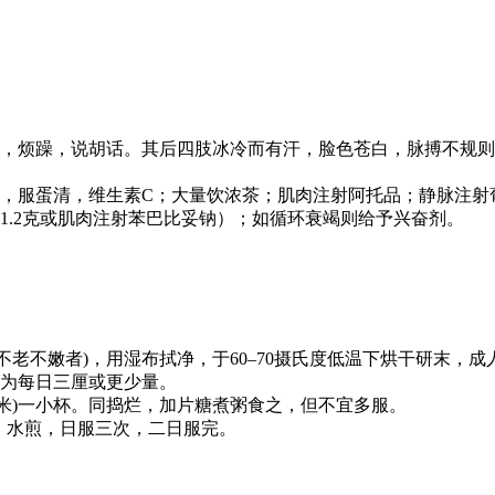
，烦躁，说胡话。其后四肢冰冷而有汗，脸色苍白，脉搏不规则
，服蛋清，维生素C；大量饮浓茶；肌肉注射阿托品；静脉注射
1.2克或肌肉注射苯巴比妥钠）；如循环衰竭则给予兴奋剂。
(不老不嫩者)，用湿布拭净，于60–70摄氏度低温下烘干研末
为每日三厘或更少量。
粳米)一小杯。同捣烂，加片糖煮粥食之，但不宜多服。
两，水煎，日服三次，二日服完。