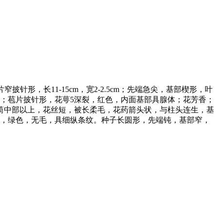
针形，长11-15cm，宽2-2.5cm；先端急尖，基部楔形，叶
朵；苞片披针形，花萼5深裂，红色，内面基部具腺体；花芳香；
筒中部以上，花丝短，被长柔毛，花药箭头状，与柱头连生，基
cm，绿色，无毛，具细纵条纹。种子长圆形，先端钝，基部窄，