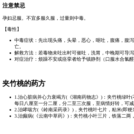
注意禁忌
孕妇忌服。不宜多服久服，过量则中毒。
【毒性】
中毒症状：先出现头痛，头晕，恶心，呕吐，腹痛，腹泻
亡。
解救方法：若毒物未吐出时可催吐，洗胃，中晚期可导泻
对症治疗：烦躁不安或痉挛者给予镇静剂（口服水合氯醛
夹竹桃的药方
1.治心脏病并心力衰竭方(《湖南药物志》)：夹竹桃绿叶
每日八厘至一分二厘，分二至三次服，至病情好转，可减
2.治哮喘方(《岭南采药录》)，夹竹桃叶七片，粘米(即
3.治癫病(《云南中草药》)：夹竹桃小叶三片，铁落二