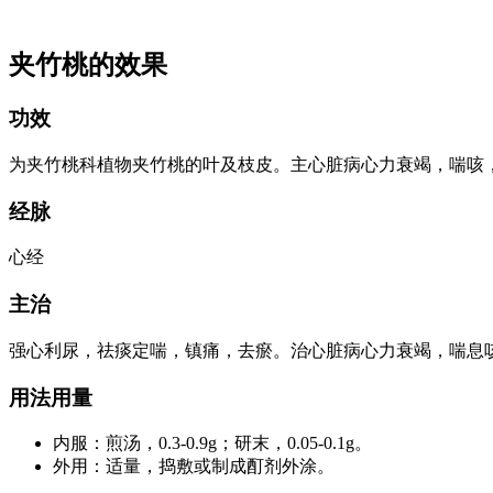
夹竹桃的效果
功效
为夹竹桃科植物夹竹桃的叶及枝皮。主心脏病心力衰竭，喘咳
经脉
心经
主治
强心利尿，祛痰定喘，镇痛，去瘀。治心脏病心力衰竭，喘息
用法用量
内服：煎汤，0.3-0.9g；研末，0.05-0.1g。
外用：适量，捣敷或制成酊剂外涂。