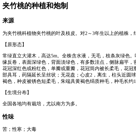
夹竹桃的种植和炮制
来源
为夹竹桃科植物夹竹桃的叶及枝皮。对2～3年生以上的植株，
【原形态】
常绿直立大灌木，高达5m。全株含水液，无毛，枝条灰绿色。叶3-
缘反卷，表面深绿色，背面淡绿色，有多数洼点，侧脉扁平，密
花冠深红色或粉红色，单瓣或重瓣，花冠筒内被长柔毛，花冠
部具耳，药隔延长呈丝状；无花盘；心皮2，离生，柱头近圆球形
褐色，种皮被锈色短柔毛，朱端具黄褐色绢质种毛，种毛长约1
【生境分布】
全国各地均有栽培，尤以南方为多。
性味
苦；性寒；大毒