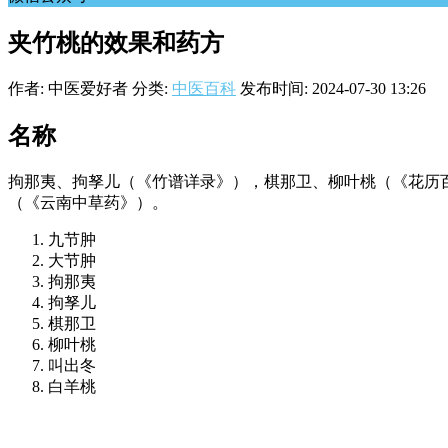
夹竹桃的效果和药方
作者: 中医爱好者
分类:
中医百科
发布时间: 2024-07-30 13:26
名称
拘那夷、拘孥儿（《竹谱详录》），棋那卫、柳叶桃（《花历
（《云南中草药》）。
九节肿
大节肿
拘那夷
拘孥儿
棋那卫
柳叶桃
叫出冬
白羊桃