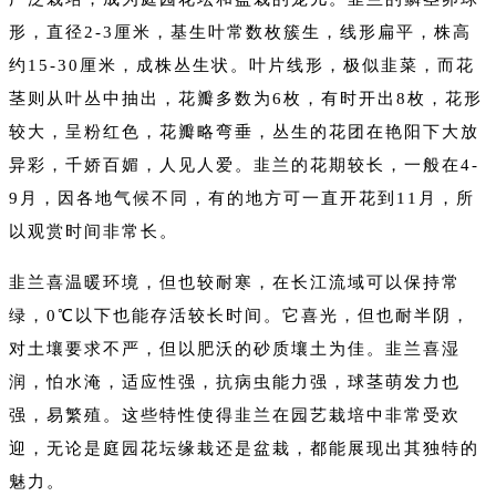
形，直径2-3厘米，基生叶常数枚簇生，线形扁平，株高
约15-30厘米，成株丛生状。叶片线形，极似韭菜，而花
茎则从叶丛中抽出，花瓣多数为6枚，有时开出8枚，花形
较大，呈粉红色，花瓣略弯垂，丛生的花团在艳阳下大放
异彩，千娇百媚，人见人爱。韭兰的花期较长，一般在4-
9月，因各地气候不同，有的地方可一直开花到11月，所
以观赏时间非常长。
韭兰喜温暖环境，但也较耐寒，在长江流域可以保持常
绿，0℃以下也能存活较长时间。它喜光，但也耐半阴，
对土壤要求不严，但以肥沃的砂质壤土为佳。韭兰喜湿
润，怕水淹，适应性强，抗病虫能力强，球茎萌发力也
强，易繁殖。这些特性使得韭兰在园艺栽培中非常受欢
迎，无论是庭园花坛缘栽还是盆栽，都能展现出其独特的
魅力。