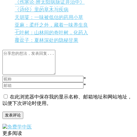
《伤寒论·辨太阳病脉证并治中》
第四十九条原文及解析
《诗经》里的草木与疾病
天胡荽：一味被低估的药用小草
亚麻：柔纤之外，藏着一味养生良
药
七叶树：山林间的奇叶树，化药入
心脉
覆盆子：夏林深处的隐秘甘果
*
*
在此浏览器中保存我的显示名称、邮箱地址和网站地址，
以便下次评论时使用。
更多阅读