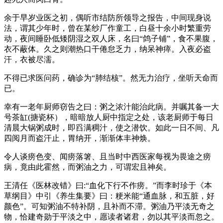
余于早岁业医之初，偶听市结防所领导之报告，中间现身说
法，谓其少年时，曾在某纱厂作童工，白昼十余小时繁重劳
动，夜间睡卧低矮阴湿之双人床，名曰“鸽子铺”，食不果腹，
衣不蔽体。久之则潮热口干倦怠乏力，纳呆神瘁。入夜必盗
汗，衣被尽濡。
不得已求医问药，确诊为“肺结核”。然无力治疗，坐听天命而
已。
幸有一老年厨师窃告之曰：粥之浓汁能治此病。并嘱其备一大
号茶缸(搪瓷杯），暗暗放人厨中指定之处，该老厨师于每日
清晨大锅粥成时，即舀满稠汁，使之潜饮。如此一日不间、凡
四阅月而盗汗止，胃纳开，渐渐体丰神焕。
令人谈痨色变、闻痨落箸、且当时中西医家每视为畏途之痨
病，竟由此霍然，而粥油之力，可谓宏且神矣。
王清任《医林改错》曰:“血化下行不作痨。”而李时珍于《本
草纲目》中引《养生集要》曰：粳米能“通血脉，和五脏，好
颜色”。可知粥油不特补阴，且补而不滞。粥油乃平淡无奇之
物，恰建奇勋于平淡之中，愿读者诸君，勿以其平淡而忽之。