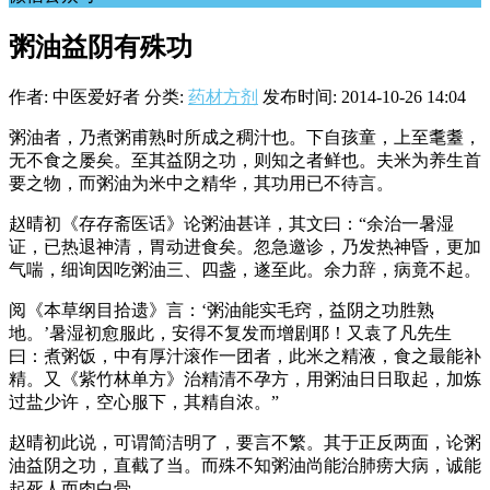
粥油益阴有殊功
作者: 中医爱好者
分类:
药材方剂
发布时间: 2014-10-26 14:04
粥油者，乃煮粥甫熟时所成之稠汁也。下自孩童，上至耄耋，
无不食之屡矣。至其益阴之功，则知之者鲜也。夫米为养生首
要之物，而粥油为米中之精华，其功用已不待言。
赵晴初《存存斋医话》论粥油甚详，其文曰：“余治一暑湿
证，已热退神清，胃动进食矣。忽急邀诊，乃发热神昏，更加
气喘，细询因吃粥油三、四盏，遂至此。余力辞，病竟不起。
阅《本草纲目拾遗》言：‘粥油能实毛窍，益阴之功胜熟
地。’暑湿初愈服此，安得不复发而增剧耶！又袁了凡先生
曰：煮粥饭，中有厚汁滚作一团者，此米之精液，食之最能补
精。又《紫竹林单方》治精清不孕方，用粥油日日取起，加炼
过盐少许，空心服下，其精自浓。”
赵晴初此说，可谓简洁明了，要言不繁。其于正反两面，论粥
油益阴之功，直截了当。而殊不知粥油尚能治肺痨大病，诚能
起死人而肉白骨。