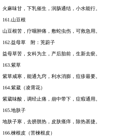
火麻味甘，下乳催生，润肠通结，小水能行。
161.山豆根
山豆根苦，疗咽肿痛，敷蛇虫伤，可救急用。
162.益母草 附：茺蔚子
益母草苦，女科为主，产后胎前，生新去瘀。
163.紫草
紫草咸寒，能通九窍，利水消膨，痘疹最要。
164.紫葳（凌霄花）
紫葳味酸，调经止痛，崩中带下，症瘕通用。
165.地肤子
地肤子寒，去膀胱热，皮肤瘙痒，除热甚捷。
166.楝根皮（苦楝根皮）