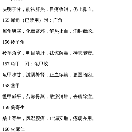
决明子甘，能祛肝热，目疼收泪，仍止鼻血。
155.犀角（已禁用）附：广角
犀角酸寒，化毒辟邪，解热止血，消肿毒蛇。
156.羚羊角
羚羊角寒，明目清肝，祛惊解毒，神志能安。
157.龟甲 附：龟甲胶
龟甲味甘，滋阴补肾，止血续筋，更医颅囟。
158.鳖甲
鳖甲咸平，劳嗽骨蒸，散瘀消肿，去痞除症。
159.桑寄生
桑上寄生，风湿腰痛，止漏安胎，疮疡亦用。
160.火麻仁