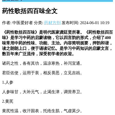
药性歌括四百味全文
作者: 中医爱好者
分类:
药材方剂
发布时间: 2024-06-01 10:19
《药性歌括四百味》是明代医家龚廷贤所著。《药性歌括四百
味》是学习中药的启蒙读物，它以四言韵的形式，介绍了400
味常用中药的性味、功能、主治。内容简明扼要，押韵和谐，
读之朗朗上口，便于诵读记忆。是学习中药知识的启蒙文言，
数百年来广泛流传，深受初学者的欢迎。
诸药之性，各有其功，温凉寒热，补泻宜通。
君臣佐使，运用于衷，相反畏恶，立见吉凶。
1.人参
人参味甘，大补元气，止渴生津，调营养卫。
2.黄芪
黄芪性温，收汗固表，托疮生肌，气虚莫少。