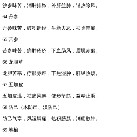
沙参味苦，消肿排脓，补肝益肺，退热除风。
64.丹参
丹参味苦，破积调经，生新去恶，祛除带崩。
65.苦参
苦参味苦，痈肿疮疥，下血肠风，眉脱赤癞。
66.龙胆草
龙胆苦寒，疗眼赤疼，下焦湿肿，肝经热烦。
67.五加皮
五加皮温，祛痛风痹，健步坚筋，益精止沥。
68.防己（木防己、汉防己）
防己气寒，风湿脚痛，热积膀胱，消痈散肿。
69.地榆