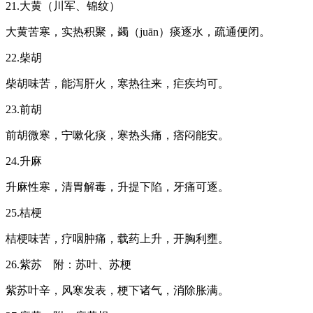
21.大黄（川军、锦纹）
大黄苦寒，实热积聚，蠲（juān）痰逐水，疏通便闭。
22.柴胡
柴胡味苦，能泻肝火，寒热往来，疟疾均可。
23.前胡
前胡微寒，宁嗽化痰，寒热头痛，痞闷能安。
24.升麻
升麻性寒，清胃解毒，升提下陷，牙痛可逐。
25.桔梗
桔梗味苦，疗咽肿痛，载药上升，开胸利壅。
26.紫苏 附：苏叶、苏梗
紫苏叶辛，风寒发表，梗下诸气，消除胀满。