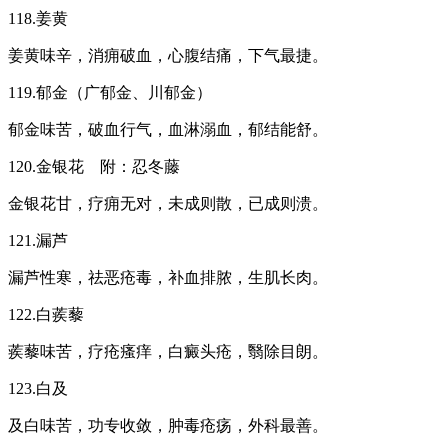
118.姜黄
姜黄味辛，消痈破血，心腹结痛，下气最捷。
119.郁金（广郁金、川郁金）
郁金味苦，破血行气，血淋溺血，郁结能舒。
120.金银花 附：忍冬藤
金银花甘，疗痈无对，未成则散，已成则溃。
121.漏芦
漏芦性寒，祛恶疮毒，补血排脓，生肌长肉。
122.白蒺藜
蒺藜味苦，疗疮瘙痒，白癜头疮，翳除目朗。
123.白及
及白味苦，功专收敛，肿毒疮疡，外科最善。