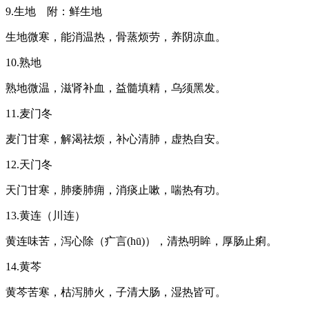
9.生地 附：鲜生地
生地微寒，能消温热，骨蒸烦劳，养阴凉血。
10.熟地
熟地微温，滋肾补血，益髓填精，乌须黑发。
11.麦门冬
麦门甘寒，解渴祛烦，补心清肺，虚热自安。
12.天门冬
天门甘寒，肺痿肺痈，消痰止嗽，喘热有功。
13.黄连（川连）
黄连味苦，泻心除（疒言(hū)），清热明眸，厚肠止痢。
14.黄芩
黄芩苦寒，枯泻肺火，子清大肠，湿热皆可。