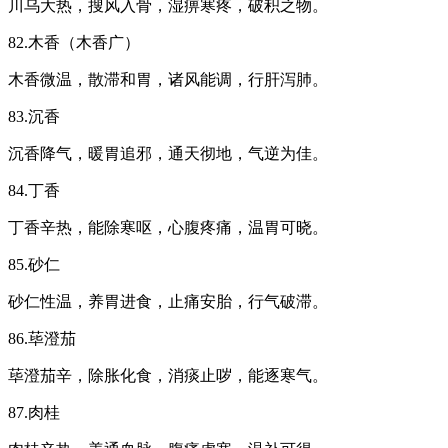
川乌大热，搜风入骨，湿痹寒疼，破积之物。
82.木香（木香广）
木香微温，散滞和胃，诸风能调，行肝泻肺。
83.沉香
沉香降气，暖胃追邪，通天彻地，气逆为佳。
84.丁香
丁香辛热，能除寒呕，心腹疼痛，温胃可晓。
85.砂仁
砂仁性温，养胃进食，止痛安胎，行气破滞。
86.荜澄茄
荜澄茄辛，除胀化食，消痰止哕，能逐寒气。
87.肉桂