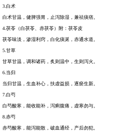
3.白术
白术甘温，健脾强胃，止泻除湿，兼祛痰痞。
4.茯苓（白茯苓、赤茯苓）附：茯苓皮
茯苓味淡，渗湿利窍，白化痰涎，赤通水道。
5.甘草
甘草甘温，调和诸药，炙则温中，生则泻火。
6.当归
当归甘温，生血补心，扶虚益损，逐瘀生新。
7.白芍
白芍酸寒，能收能补，泻痢腹痛，虚寒勿与。
8.赤芍
赤芍酸寒，能泻能散，破血通经，产后勿犯。