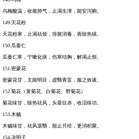
乌梅酸温，收敛肺气，止渴生津，能安泻痢。
149.天花粉
天花粉寒，止渴祛烦，排脓消毒，善除热痰。
150.瓜蒌仁
瓜蒌仁寒，宁嗽化痰，伤寒结胸，解渴止烦。
151.密蒙花
密蒙花甘，主能明目，虚翳青盲，服之效速。
152.菊花（黄菊花、白菊花、野菊花）
菊花味甘，除热祛风，头晕目赤，收泪殊功。
153.木贼
木贼味甘，祛风退翳，能止月经，更消积聚。
154.决明子