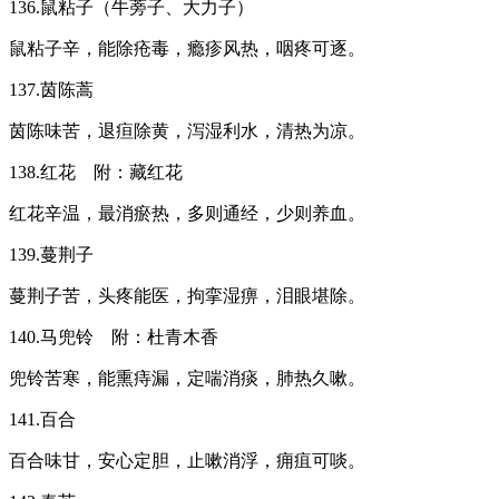
136.鼠粘子（牛蒡子、大力子）
鼠粘子辛，能除疮毒，瘾疹风热，咽疼可逐。
137.茵陈蒿
茵陈味苦，退疸除黄，泻湿利水，清热为凉。
138.红花 附：藏红花
红花辛温，最消瘀热，多则通经，少则养血。
139.蔓荆子
蔓荆子苦，头疼能医，拘挛湿痹，泪眼堪除。
140.马兜铃 附：杜青木香
兜铃苦寒，能熏痔漏，定喘消痰，肺热久嗽。
141.百合
百合味甘，安心定胆，止嗽消浮，痈疽可啖。