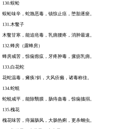
130.蜈蚣
蜈蚣味辛，蛇虺恶毒，镇惊止痉，堕胎逐瘀。
131.木鳖子
木鳖甘寒，能追疮毒，乳痈腰疼，消肿最速。
132.蜂房（露蜂房）
蜂房咸苦，惊痫瘛疭，牙疼肿毒，瘰疬乳痈。
133.白花蛇
花蛇温毒，瘫痪?斜，大风疥癞，诸毒称佳。
134.蛇蜕
蛇蜕咸平，能除翳膜，肠痔蛊毒，惊痫搐搦。
135.槐花
槐花味苦，痔漏肠风，大肠热痢，更杀蛔虫。