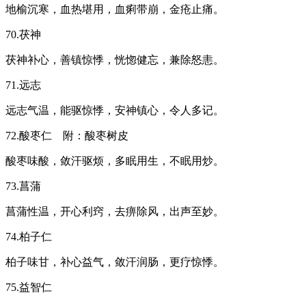
地榆沉寒，血热堪用，血痢带崩，金疮止痛。
70.茯神
茯神补心，善镇惊悸，恍惚健忘，兼除怒恚。
71.远志
远志气温，能驱惊悸，安神镇心，令人多记。
72.酸枣仁 附：酸枣树皮
酸枣味酸，敛汗驱烦，多眠用生，不眠用炒。
73.菖蒲
菖蒲性温，开心利窍，去痹除风，出声至妙。
74.柏子仁
柏子味甘，补心益气，敛汗润肠，更疗惊悸。
75.益智仁