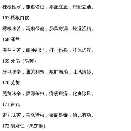
楝根性寒，能追诸虫，疼痛立止，积聚立通。
167.樗根白皮
樗根味苦，泻痢带崩，肠风痔漏，燥湿涩精。
168.泽兰
泽兰甘苦，痈肿能消，打扑伤损，肢体虚浮。
169.牙皂（皂荚）
牙皂味辛，通关利窍，敷肿痛消，吐风痰妙。
170.芜荑
芜荑味辛，驱邪杀虫，痔瘘癣疥，化食除风。
171.雷丸
雷丸味苦，善杀诸虫，癫痫蛊毒，治儿有功。
172.胡麻仁（黑芝麻）