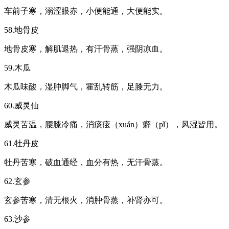
车前子寒，溺涩眼赤，小便能通，大便能实。
58.地骨皮
地骨皮寒，解肌退热，有汗骨蒸，强阴凉血。
59.木瓜
木瓜味酸，湿肿脚气，霍乱转筋，足膝无力。
60.威灵仙
威灵苦温，腰膝冷痛，消痰痃（xuán）癖（pǐ），风湿皆用。
61.牡丹皮
牡丹苦寒，破血通经，血分有热，无汗骨蒸。
62.玄参
玄参苦寒，清无根火，消肿骨蒸，补肾亦可。
63.沙参