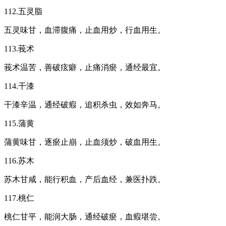
112.五灵脂
五灵味甘，血滞腹痛，止血用炒，行血用生。
113.莪术
莪术温苦，善破痃癖，止痛消瘀，通经最宜。
114.干漆
干漆辛温，通经破瘕，追积杀虫，效如奔马。
115.蒲黄
蒲黄味甘，逐瘀止崩，止血须炒，破血用生。
116.苏木
苏木甘咸，能行积血，产后血经，兼医扑跌。
117.桃仁
桃仁甘平，能润大肠，通经破瘀，血瘕堪尝。