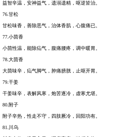
益智辛温，安神益气，遗溺遗精，呕逆皆治。
76.甘松
甘松味香，善除恶气，治体香肌，心腹痛已。
77.小茴香
小茴性温，能除疝气，腹痛腰疼，调中暖胃。
78.大茴香
大茴味辛，疝气脚气，肿痛膀胱，止呕开胃。
79.干姜
干姜味辛，表解风寒，炮苦逐冷，虚寒尤堪。
80.附子
附子辛热，性走不守，四肢厥冷，回阳功有。
81.川乌