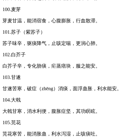
100.麦芽
芽麦甘温，能消宿食，心腹膨胀，行血散滞。
101.苏子（紫苏子）
苏子味辛，驱痰降气，止咳定喘，更润心肺。
102.白芥子
白芥子辛，专化胁痰，疟蒸痞块，服之能安。
103.甘遂
甘遂苦寒，破症（zhēng）消痰，面浮蛊胀，利水能安。
104.大戟
大戟甘寒，消水利便，腹胀症坚，其功瞑眩。
105.芫花
芫花寒苦，能消胀蛊，利水泻湿，止咳痰吐。