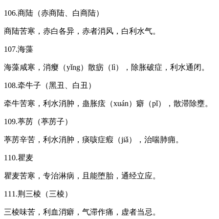
106.商陆（赤商陆、白商陆）
商陆苦寒，赤白各异，赤者消风，白利水气。
107.海藻
海藻咸寒，消瘿（yǐng）散疬（lì），除胀破症，利水通闭。
108.牵牛子（黑丑、白丑）
牵牛苦寒，利水消肿，蛊胀痃（xuán）癖（pǐ），散滞除壅。
109.葶苈（葶苈子）
葶苈辛苦，利水消肿，痰咳症瘕（jiǎ），治喘肺痈。
110.瞿麦
瞿麦苦寒，专治淋病，且能堕胎，通经立应。
111.荆三棱（三棱）
三棱味苦，利血消癖，气滞作痛，虚者当忌。