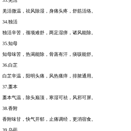
33.羌活
羌活微温，祛风除湿，身痛头疼，舒筋活络。
34.独活
独活辛苦，颈项难舒，两足湿痹，诸风能除。
35.知母
知母味苦，热渴能除，骨蒸有汗，痰咳能舒。
36.白芷
白芷辛温，阳明头痛，风热瘙痒，排脓通用。
37.藁本
藁本气温，除头巅顶，寒湿可祛，风邪可屏。
38.香附
香附味甘，快气开郁，止痛调经，更消宿食。
39.乌药