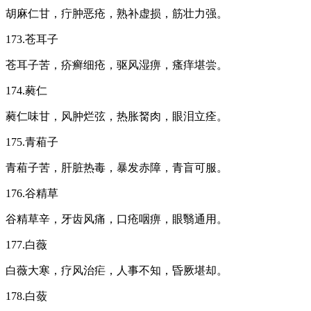
胡麻仁甘，疔肿恶疮，熟补虚损，筋壮力强。
173.苍耳子
苍耳子苦，疥癣细疮，驱风湿痹，瘙痒堪尝。
174.蕤仁
蕤仁味甘，风肿烂弦，热胀胬肉，眼泪立痊。
175.青葙子
青葙子苦，肝脏热毒，暴发赤障，青盲可服。
176.谷精草
谷精草辛，牙齿风痛，口疮咽痹，眼翳通用。
177.白薇
白薇大寒，疗风治疟，人事不知，昏厥堪却。
178.白蔹