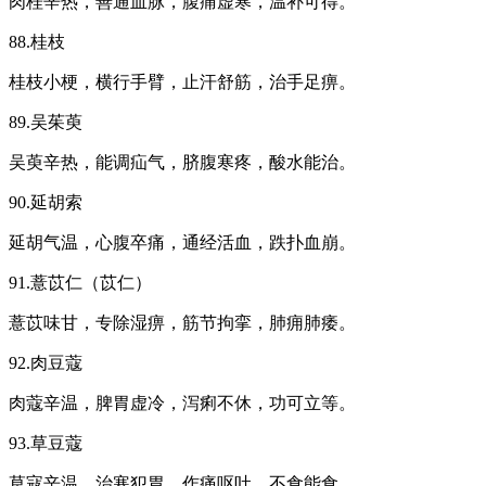
肉桂辛热，善通血脉，腹痛虚寒，温补可得。
88.桂枝
桂枝小梗，横行手臂，止汗舒筋，治手足痹。
89.吴茱萸
吴萸辛热，能调疝气，脐腹寒疼，酸水能治。
90.延胡索
延胡气温，心腹卒痛，通经活血，跌扑血崩。
91.薏苡仁（苡仁）
薏苡味甘，专除湿痹，筋节拘挛，肺痈肺痿。
92.肉豆蔻
肉蔻辛温，脾胃虚冷，泻痢不休，功可立等。
93.草豆蔻
草寇辛温，治寒犯胃，作痛呕吐，不食能食。