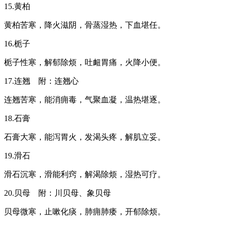
15.黄柏
黄柏苦寒，降火滋阴，骨蒸湿热，下血堪任。
16.栀子
栀子性寒，解郁除烦，吐衄胃痛，火降小便。
17.连翘 附：连翘心
连翘苦寒，能消痈毒，气聚血凝，温热堪逐。
18.石膏
石膏大寒，能泻胃火，发渴头疼，解肌立妥。
19.滑石
滑石沉寒，滑能利窍，解渴除烦，湿热可疗。
20.贝母 附：川贝母、象贝母
贝母微寒，止嗽化痰，肺痈肺痿，开郁除烦。