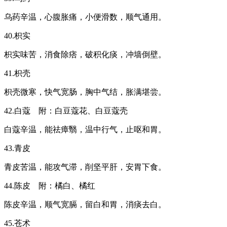
乌药辛温，心腹胀痛，小便滑数，顺气通用。
40.枳实
枳实味苦，消食除痞，破积化痰，冲墙倒壁。
41.枳壳
枳壳微寒，快气宽肠，胸中气结，胀满堪尝。
42.白蔻 附：白豆蔻花、白豆蔻壳
白蔻辛温，能祛瘴翳，温中行气，止呕和胃。
43.青皮
青皮苦温，能攻气滞，削坚平肝，安胃下食。
44.陈皮 附：橘白、橘红
陈皮辛温，顺气宽膈，留白和胃，消痰去白。
45.苍术