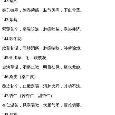
142.秦艽
秦艽微寒，除湿荣筋，肢节风痛，下血骨蒸。
143.紫菀
紫菀苦辛，痰喘咳逆，肺痈吐脓，寒热并济。
144.款冬花
款花甘温，理肺消痰，肺痈喘咳，补劳除烦。
145.金沸草 附：旋覆花
金沸草温，消痰止嗽，明目祛风，逐水尤妙。
146.桑皮（桑白皮）
桑皮甘辛，止嗽定喘，泻肺火邪，其功不浅。
147.杏仁（苦杏仁、甜杏仁）
杏仁温苦，风寒喘嗽，大肠气闭，便难切要。
148.乌梅