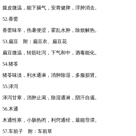
腹皮微温，能下膈气，安胃健脾，浮肿消去。
52.香薷
香薷味辛，伤暑便涩，霍乱水肿，除烦解热。
53.扁豆 附：扁豆衣、扁豆花
扁豆微温，转筋吐泻，下气和中，酒毒能化。
54.猪苓
猪苓味淡，利水通淋，消肿除湿，多服损肾。
55.泽泻
泽泻甘寒，消肿止渴，除湿通淋，阴汗自遏。
56.木通
木通性寒，小肠热闭，利窍通经，最能导滞。
57.车前子 附：车前草