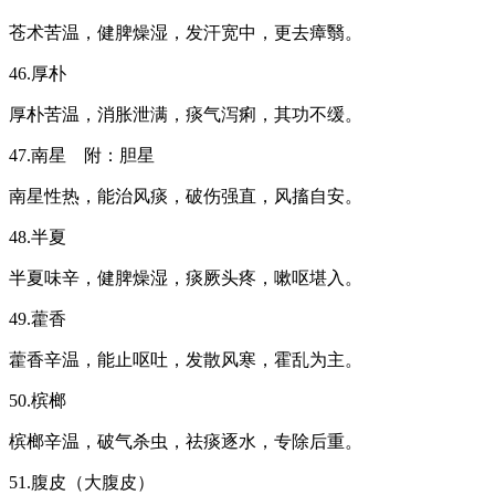
苍术苦温，健脾燥湿，发汗宽中，更去瘴翳。
46.厚朴
厚朴苦温，消胀泄满，痰气泻痢，其功不缓。
47.南星 附：胆星
南星性热，能治风痰，破伤强直，风搐自安。
48.半夏
半夏味辛，健脾燥湿，痰厥头疼，嗽呕堪入。
49.藿香
藿香辛温，能止呕吐，发散风寒，霍乱为主。
50.槟榔
槟榔辛温，破气杀虫，祛痰逐水，专除后重。
51.腹皮（大腹皮）