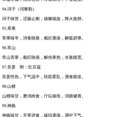
94.诃子（诃黎勒）
诃子味苦，涩肠止痢，痰嗽喘急，降火敛肺。
95.草果
草果味辛，消食除胀，截疟逐痰，解瘟辟瘴。
96.常山
常山苦寒，截疟除痰，解伤寒热，水胀能宽。
97.良姜 附：红豆蔻
良姜性热，下气温中，转筋霍乱，酒食能攻。
98.山楂
山楂味甘，磨消肉食，疗疝催疮，消膨健胃。
99.神曲
神曲味甘，开胃进食，破结逐痰，调中下气。