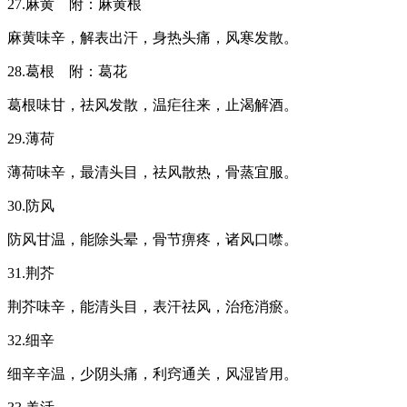
27.麻黄 附：麻黄根
麻黄味辛，解表出汗，身热头痛，风寒发散。
28.葛根 附：葛花
葛根味甘，祛风发散，温疟往来，止渴解酒。
29.薄荷
薄荷味辛，最清头目，祛风散热，骨蒸宜服。
30.防风
防风甘温，能除头晕，骨节痹疼，诸风口噤。
31.荆芥
荆芥味辛，能清头目，表汗祛风，治疮消瘀。
32.细辛
细辛辛温，少阴头痛，利窍通关，风湿皆用。