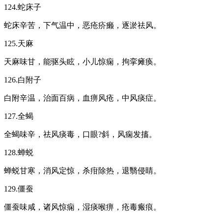
124.蛇床子
蛇床辛苦，下气温中，恶疮疥癞，逐淤祛风。
125.天麻
天麻味甘，能驱头眩，小儿惊痫，拘挛瘫痪。
126.白附子
白附辛温，治面百病，血痹风疮，中风痰症。
127.全蝎
全蝎味辛，祛风痰毒，口眼?斜，风痫发搐。
128.蝉蜕
蝉蜕甘寒，消风定惊，杀疳除热，退翳侵睛。
129.僵蚕
僵蚕味咸，诸风惊痫，湿痰喉痹，疮毒瘢痕。