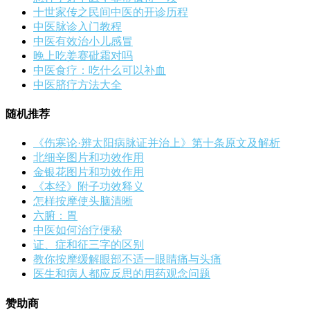
十世家传之民间中医的开诊历程
中医脉诊入门教程
中医有效治小儿感冒
晚上吃姜赛砒霜对吗
中医食疗：吃什么可以补血
中医脐疗方法大全
随机推荐
《伤寒论·辨太阳病脉证并治上》第十条原文及解析
北细辛图片和功效作用
金银花图片和功效作用
《本经》附子功效释义
怎样按摩使头脑清晰
六腑：胃
中医如何治疗便秘
证、症和征三字的区别
教你按摩缓解眼部不适一眼睛痛与头痛
医生和病人都应反思的用药观念问题
赞助商