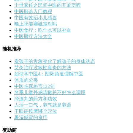
十世家传之民间中医的开诊历程
中医脉诊入门教程
中医有效治小儿感冒
晚上吃姜赛砒霜对吗
中医食疗：吃什么可以补血
中医脐疗方法大全
随机推荐
看孩子的舌象变化了解孩子的身体状态
艾灸治疗过敏性鼻炎的方法
如何学中医4：阴阳角度理解中医
体质的分类
中医临床格言122句
冬季儿童外感咳嗽总不好怎么调理
泽漆丸的药方和功效
人活一口气，养气就是养命
干眼症按摩哪个穴位
暑湿感冒的食疗
赞助商