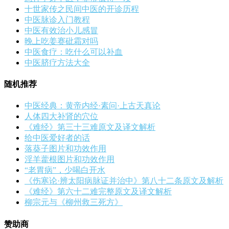
十世家传之民间中医的开诊历程
中医脉诊入门教程
中医有效治小儿感冒
晚上吃姜赛砒霜对吗
中医食疗：吃什么可以补血
中医脐疗方法大全
随机推荐
中医经典：黄帝内经·素问·上古天真论
人体四大补肾的穴位
《难经》第三十三难原文及译文解析
给中医爱好者的话
落葵子图片和功效作用
淫羊藿根图片和功效作用
“老胃病”，少喝白开水
《伤寒论·辨太阳病脉证并治中》第八十二条原文及解析
《难经》第六十二难完整原文及译文解析
柳宗元与《柳州救三死方》
赞助商