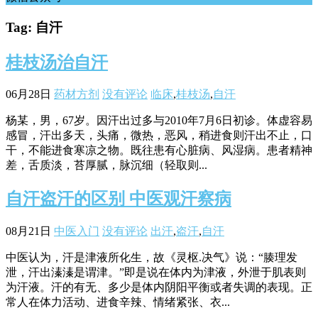
Tag: 自汗
桂枝汤治自汗
06月28日
药材方剂
没有评论
临床
,
桂枝汤
,
自汗
杨某，男，67岁。因汗出过多与2010年7月6日初诊。体虚容易
感冒，汗出多天，头痛，微热，恶风，稍进食则汗出不止，口
干，不能进食寒凉之物。既往患有心脏病、风湿病。患者精神
差，舌质淡，苔厚腻，脉沉细（轻取则...
自汗盗汗的区别 中医观汗察病
08月21日
中医入门
没有评论
出汗
,
盗汗
,
自汗
中医认为，汗是津液所化生，故《灵枢.决气》说：“腠理发
泄，汗出溱溱是谓津。”即是说在体内为津液，外泄于肌表则
为汗液。汗的有无、多少是体内阴阳平衡或者失调的表现。正
常人在体力活动、进食辛辣、情绪紧张、衣...