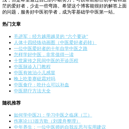
茫的爱好者，少走一些弯路。希望这个博客能很好的解答上面
的问题，服务好中医初学者，成为零基础学中医第一站。
热门文章
毛进军：经方越用越灵的 “六个要诀”
人体十四经络动画图（中医爱好者必转）
一位中医爱好者的十年自学中医之路
怎样学好中医，非常值得一读
十世家传之民间中医的开诊历程
中医脉诊入门教程
中医有效治小儿感冒
晚上吃姜赛砒霜对吗
中医食疗：吃什么可以补血
中医脐疗方法大全
随机推荐
如何学中医21：学习中医之临床（三）
伤寒论113首方歌（刘渡舟整理）
中年养生：一位中医师的自我反思与实用建议