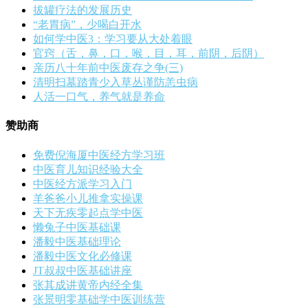
拔罐疗法的发展历史
“老胃病”，少喝白开水
如何学中医3：学习要从大处着眼
官窍（舌，鼻，口，喉，目，耳，前阴，后阴）
亲历八十年前中医废存之争(三)
清明扫墓踏青少入草丛谨防恙虫病
人活一口气，养气就是养命
赞助商
免费倪海厦中医经方学习班
中医育儿知识经验大全
中医经方派学习入门
羊爸爸小儿推拿实操课
天下无疾零起点学中医
懒兔子中医基础课
潘毅中医基础理论
潘毅中医文化必修课
JT叔叔中医基础讲座
张其成讲黄帝内经全集
张景明零基础学中医训练营