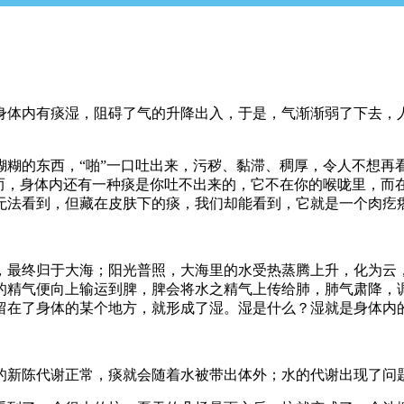
身体内有痰湿，阻碍了气的升降出入，于是，气渐渐弱了下去，
糊糊的东西，“啪”一口吐出来，污秽、黏滞、稠厚，令人不想再
然而，身体内还有一种痰是你吐不出来的，它不在你的喉咙里，而
无法看到，但藏在皮肤下的痰，我们却能看到，它就是一个肉疙
，最终归于大海；阳光普照，大海里的水受热蒸腾上升，化为云
的精气便向上输运到脾，脾会将水之精气上传给肺，肺气肃降，
留在了身体的某个地方，就形成了湿。湿是什么？湿就是身体内
的新陈代谢正常，痰就会随着水被带出体外；水的代谢出现了问