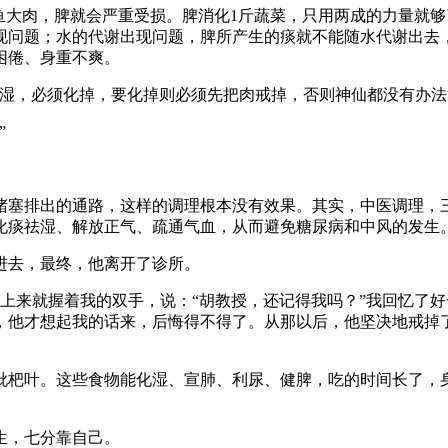
鱼大肉，脾就会严重受损。脾消化1斤蔬菜，只用两成的力量就
现问题；水的代谢出现问题，脾所产生的痰就不能随水代谢出去
困倦、身重不爽。
湿，必须化掉，要化掉则必须先把肉戒掉，否则神仙都没有办法
”
堵塞排出的通路，这样的调理根本没有效果。其实，中医调理，
化痰祛湿、解放正气、疏通气血，从而避免糖尿病和中风的发生
进去，最终，他离开了诊所。
上来就握着我的双手，说：“胡教授，还记得我吗？”我回忆了
，他才想起我的话来，后悔得不得了。从那以后，他坚决地戒掉
枇杷叶。这些食物能化湿、宣肺、利尿、健脾，吃的时间长了，
生，七分靠自己。