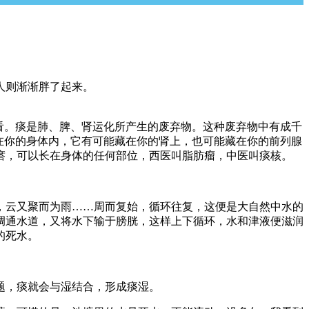
人则渐渐胖了起来。
看。痰是肺、脾、肾运化所产生的废弃物。这种废弃物中有成千
在你的身体内，它有可能藏在你的肾上，也可能藏在你的前列腺
瘩，可以长在身体的任何部位，西医叫脂肪瘤，中医叫痰核。
，云又聚而为雨……周而复始，循环往复，这便是大自然中水的
调通水道，又将水下输于膀胱，这样上下循环，水和津液便滋润
的死水。
题，痰就会与湿结合，形成痰湿。