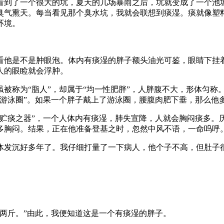
看到了一个很大的坑，夏天的几场暴雨之后，坑就变成了一个池
臭气熏天。每当看见那个臭水坑，我就会联想到痰湿。痰就像塑
环境。
看他是不是肿眼泡。体内有痰湿的胖子额头油光可鉴，眼睛下挂着
人的眼睑就会浮肿。
被称为“脂人”，却属于“均一性肥胖”，人胖腹不大，形体匀称
“游泳圈”。如果一个胖子戴上了游泳圈，腰腹肉肥下垂，那么他
为贮痰之器”，一个人体内有痰湿，肺失宣降，人就会胸闷痰多。
多胸闷。结果，正在他准备登基之时，忽然中风不语，一命呜呼
体发沉好多年了。我仔细打量了一下病人，他个子不高，但肚子
两斤。”由此，我便知道这是一个有痰湿的胖子。