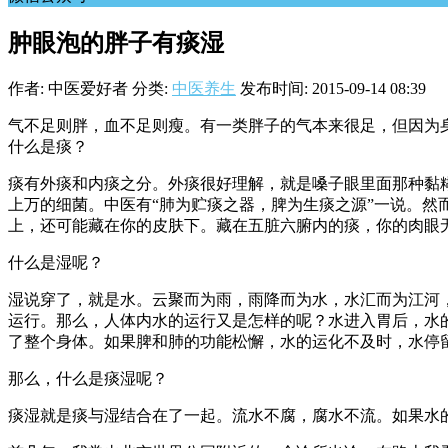
肿眼泡的胖子有痰湿
作者: 中医爱好者
分类:
中医养生
发布时间: 2015-09-14 08:39
气不足则胖，血不足则瘦。有一类胖子的气本来很足，但因为
什么是痰？
痰有外痰和内痰之分。外痰很好理解，就是嗓子眼里面那种黏
上万的细菌。中医有“肺为贮痰之器，脾为生痰之源”一说。
上，还可能藏在你的皮肤下。藏在五脏六腑内的痰，你的肉眼
什么是湿呢？
湿说穿了，就是水。云聚而为雨，雨降而为水，水汇而为江河
运行。那么，人体内水的运行又是怎样的呢？水进入胃后，水
了整个身体。如果脾和肺的功能松懈，水的运化不及时，水停
那么，什么是痰湿呢？
痰湿就是痰与湿结合在了一起。流水不腐，腐水不流。如果水