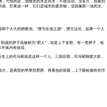
塘，可惜的是，池塘里的水是死水，不能流动。没多久，我看到
料袋、烂果皮一样，它们是城市的废弃物；湿就像那一池死水。
两个大大的肿眼泡。“脾为生痰之源”，脾主运化，如果一个人
。阳虚的胖子虽被称为“肥人”，却是上下皆肥。有一类胖子，他
多半体内有痰湿。
历史上的司马昭就是这样一个人。三国后期，司马昭独揽大权，
。
很大，是典型的苹果型肥胖。再看他的双眼，上下眼睑都有些浮