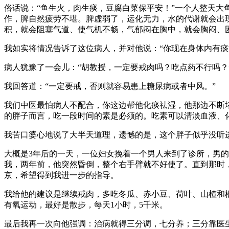
俗话说：“鱼生火，肉生痰，豆腐白菜保平安！”一个人整天大
作，脾自然疲劳不堪。脾虚弱了，运化无力，水的代谢就会出
积，就会阻塞气道、使气机不畅，气郁闷在胸中，就会胸闷、
我如实将情况告诉了这位病人，并对他说：“你现在身体内有痰
病人犹豫了一会儿：“胡教授，一定要戒肉吗？吃点药不行吗？
我回答道：“一定要戒，否则就容易患上糖尿病或者中风。”
我们中医最怕病人不配合，你这边帮他化痰祛湿，他那边不断
的胖子而言，吃一段时间的素是必须的。吃素可以清淡血液、
我苦口婆心地说了大半天道理，遗憾的是，这个胖子似乎没听
大概是3年后的一天，一位妇女挽着一个男人来到了诊所，男的
我，两年前，他突然昏倒，整个右手臂就不好使了。直到那时
京，希望得到我进一步的指导。
我给他的建议是继续戒肉，多吃冬瓜、赤小豆、荷叶、山楂和
有氧运动，最好是散步，每天1小时，5千米。
最后我再一次向他强调：治病就得三分调，七分养；三分靠医