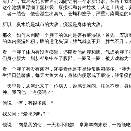
前几年，我常去北京世界公园附近的一个诊所出诊。在路上我
这个池塘里浮满了塑料袋、废报纸和各种垃圾，从边上路过，
二者一结合，便会滋生出臭气、苍蝇和蚊子，严重污染周边的
所以，臭水坑是城市的大敌，痰湿是身体的大敌。
那么，如何来判断一个胖子的体内是否有痰湿呢？首先，应该
的体内痰湿堆积，脾的运化失调，脾气就会不升，脾气不升，
看一个胖子体内有没有痰湿，还应看他的腰和腹。气虚的胖子虽
们身小腹大，脂肪都集中在了腹部，一圈又一圈，被人戏称为
看一个胖子有没有痰湿，还要看他是不是经常胸闷痰多。“肺
生活日益奢侈，每天大鱼大肉，身体内便形成了痰湿，经常痰
一天早晨，从河北来了一位病人，说感觉胸闷、肢体不爽、身
肿。我问他：“有痰吗？”
他说：“有，有很多痰。”
我又问：“爱吃肉吗？”
他说：“肉是我的命，一天都不能缺，拿涮羊肉来说，一顿能吃