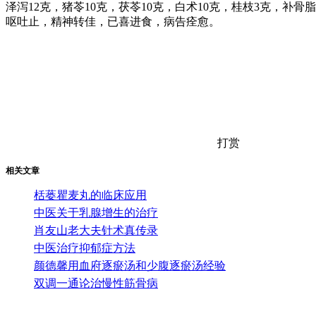
泽泻12克，猪苓10克，茯苓10克，白术10克，桂枝3克，补
呕吐止，精神转佳，已喜进食，病告痊愈。
打赏
相关文章
栝蒌瞿麦丸的临床应用
中医关于乳腺增生的治疗
肖友山老大夫针术真传录
中医治疗抑郁症方法
颜德馨用血府逐瘀汤和少腹逐瘀汤经验
双调一通论治慢性筋骨病