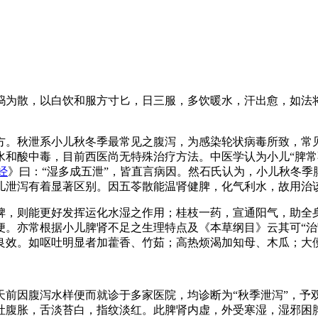
捣为散，以白饮和服方寸匕，日三服，多饮暖水，汗出愈，如法将
。秋泄系小儿秋冬季最常见之腹泻，为感染轮状病毒所致，常见于
和酸中毒，目前西医尚无特殊治疗方法。中医学认为小儿“脾常不
经
》曰：“湿多成五泄”，皆直言病因。然石氏认为，小儿秋冬
儿泄泻有着显著区别。因五苓散能温肾健脾，化气利水，故用治
脾，则能更好发挥运化水湿之作用；桂枝一药，宣通阳气，助全
便。亦常根据小儿脾肾不足之生理特点及《本草纲目》云其可“治
良效。如呕吐明显者加藿香、竹茹；高热烦渴加知母、木瓜；大
。20多天前因腹泻水样便而就诊于多家医院，均诊断为“秋季泄泻”
呕吐腹胀，舌淡苔白，指纹淡红。此脾肾内虚，外受寒湿，湿邪