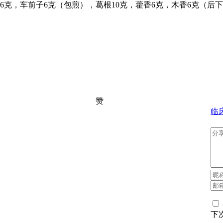
骨脂6克，车前子6克（包煎），葛根10克，藿香6克，木香6克（
赞
临
下