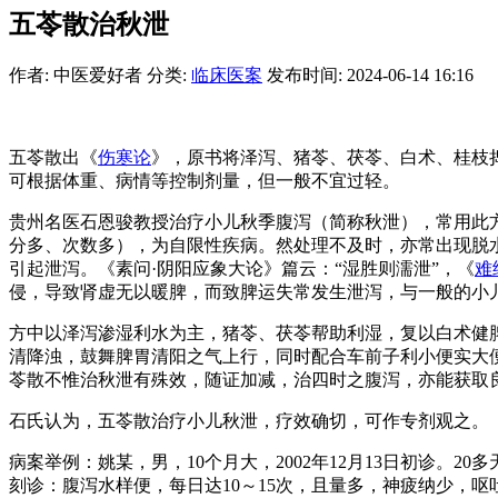
五苓散治秋泄
作者: 中医爱好者
分类:
临床医案
发布时间: 2024-06-14 16:16
五苓散出《
伤寒论
》，原书将泽泻、猪苓、茯苓、白术、桂枝
可根据体重、病情等控制剂量，但一般不宜过轻。
贵州名医石恩骏教授治疗小儿秋季腹泻（简称秋泄），常用此方
分多、次数多），为自限性疾病。然处理不及时，亦常出现脱水
引起泄泻。《素问·阴阳应象大论》篇云：“湿胜则濡泄”，《
难
侵，导致肾虚无以暖脾，而致脾运失常发生泄泻，与一般的小
方中以泽泻渗湿利水为主，猪苓、茯苓帮助利湿，复以白术健
清降浊，鼓舞脾胃清阳之气上行，同时配合车前子利小便实大
苓散不惟治秋泄有殊效，随证加减，治四时之腹泻，亦能获取
石氏认为，五苓散治疗小儿秋泄，疗效确切，可作专剂观之。
病案举例：姚某，男，10个月大，2002年12月13日初诊
刻诊：腹泻水样便，每日达10～15次，且量多，神疲纳少，