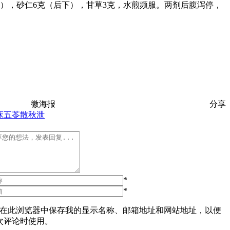
后下），砂仁6克（后下），甘草3克，水煎频服。两剂后腹泻停，
微海报
分享
床
五苓散
秋泄
*
*
在此浏览器中保存我的显示名称、邮箱地址和网站地址，以便
次评论时使用。