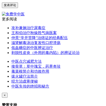
更多阅读
攻补兼施治疗尿毒症
王和伯治疗秋燥胜气病医案
仲景“辛开苦降”治痞证的经典配伍
滋肾解毒汤治复发性口腔溃疡
低血糖症的中医辨证治疗
剥脱性皮炎（外用药毒内陷）的辨证论治
中医点穴减肥方法
接骨草：草中瑰宝，药界奇珍
蕹菜根简介和功效作用
拔火罐疗法简介
经方治虚寒便秘
中医失传的绝招和秘方
×
赞赏支持