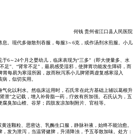
何钱 贵州省江口县人民医院
息。现代多做散剂吞服，每服3～6克，或作汤剂水煎服。小儿
6～24个月之婴幼儿，临床表现为“三多”（即大便量多、水
足”、“肾常不足”，最易感受湿邪，使脾胃功能发生障碍，而
季脾胃每易为寒湿所困，故而秋泻系小儿脾肾两虚复感寒湿入
该病，似切实用。
身气化以利水。然临床运用时，石氏常在此方基础上辅以葛根升
肾泄”之记载，增入补骨脂一药，疗效有所加强。石氏认为，五
便腐臭加山楂、谷芽；四肢发凉加制附片、官桂等。
，予双黄连颗粒、思密达、乳酶生口服，静脉补液，始终不能治愈。
困脾，发为泄泻，当温肾健脾，升清降浊，予五苓散加味。处方：