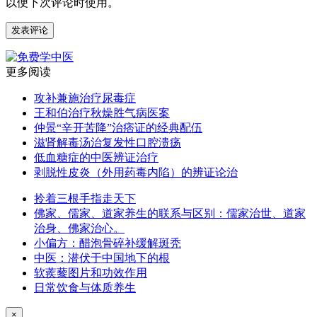
以便下次评论时使用。
更多阅读
攻补兼施治疗尿毒症
王和伯治疗秋燥胜气病医案
仲景“辛开苦降”治痞证的经典配伍
滋肾解毒汤治复发性口腔溃疡
低血糖症的中医辨证治疗
剥脱性皮炎（外用药毒内陷）的辨证论治
拎着三根手指走天下
佛家、儒家、道家养生的联系与区别：儒家治世、道家
治身、佛家治心。
小偏方：醋泡骨碎补缓解斑秃
中医：潜伏于中国地下的根
软蒺藜图片和功效作用
日常饮食与体质养生
×