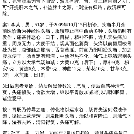
故，完带汤虽为带下而设，然其有脾、胃、肝三经同治之功，
可“开提肝木之气，补益脾土之源。”则湿有归路，故沉疾可
除。
案2 李某，男，51岁，于2009年10月15日初诊。头痛半月余，
前医诊断为神经性头痛，服镇静止痛中西药多种，头痛仍时有
发作，痛甚伴恶心，口干，目糊，精神不振，近几天头痛加
重，周身无力，大便干结，观其面色萎黄，头痛以前额眉棱骨
处为甚，腹部触之胀满，舌苔黄腻。前额乃阳明经头痛，加之
腹胀便干，肠胃定有积滞，中焦湿热不化，浊气上犯清窍则头
痛，立方以大承气汤加减：大黄12克（后下），厚朴9克，枳
实9克，黄连6克，木香9克，神曲12克，菊花10克，甘草3克。
3剂，水煎服，日1剂。
3日后患者复诊，药后解黑便数次，恶臭，便后自感神清气
爽，头痛顿失，食欲大增，继以平胃散加减3剂以调和肠胃，
诸症悉平。
按：胃肠乃传导之腑，传化物以运水谷，肠胃失运则湿浊停
聚，循经上蒙清窍，则发阳明头痛，治以和胃降浊，则浊气下
降，湿有去路，清阳得复，头痛可解。
案3 孙某，男，53岁，2008年7月19日初诊。诉其头痛头晕已