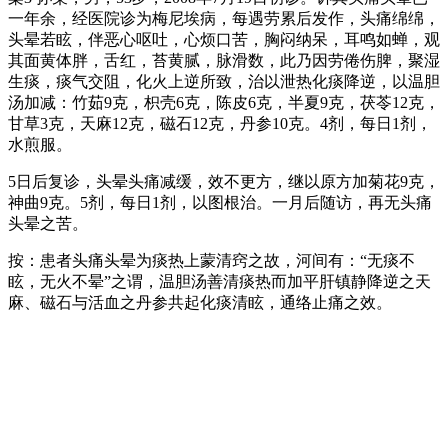
一年余，经医院诊为梅尼埃病，每遇劳累后发作，头痛绵绵，
头晕若眩，伴恶心呕吐，心烦口苦，胸闷纳呆，耳鸣如蝉，观
其面黄体胖，舌红，苔黄腻，脉滑数，此乃因劳倦伤脾，聚湿
生痰，痰气交阻，化火上逆所致，治以泄热化痰降逆，以温胆
汤加减：竹茹9克，枳壳6克，陈皮6克，半夏9克，茯苓12克，
甘草3克，天麻12克，磁石12克，丹参10克。4剂，每日1剂，
水煎服。
5日后复诊，头晕头痛减缓，效不更方，继以原方加菊花9克，
神曲9克。5剂，每日1剂，以图根治。一月后随访，再无头痛
头晕之苦。
按：患者头痛头晕为痰热上蒙清窍之故，河间有：“无痰不
眩，无火不晕”之谓，温胆汤善清痰热而加平肝镇静降逆之天
麻、磁石与活血之丹参共起化痰清眩，通络止痛之效。