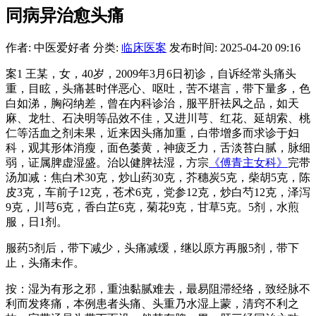
同病异治愈头痛
作者: 中医爱好者
分类:
临床医案
发布时间: 2025-04-20 09:16
案1 王某，女，40岁，2009年3月6日初诊，自诉经常头痛头
重，目眩，头痛甚时伴恶心、呕吐，苦不堪言，带下量多，色
白如涕，胸闷纳差，曾在内科诊治，服平肝祛风之品，如天
麻、龙牡、石决明等品效不佳，又进川芎、红花、延胡索、桃
仁等活血之剂未果，近来因头痛加重，白带增多而求诊于妇
科，观其形体消瘦，面色萎黄，神疲乏力，舌淡苔白腻，脉细
弱，证属脾虚湿盛。治以健脾祛湿，方宗
《傅青主女科》
完带
汤加减：焦白术30克，炒山药30克，芥穗炭5克，柴胡5克，陈
皮3克，车前子12克，苍术6克，党参12克，炒白芍12克，泽泻
9克，川芎6克，香白芷6克，菊花9克，甘草5克。5剂，水煎
服，日1剂。
服药5剂后，带下减少，头痛减缓，继以原方再服5剂，带下
止，头痛未作。
按：湿为有形之邪，重浊黏腻难去，最易阻滞经络，致经脉不
利而发疼痛，本例患者头痛、头重乃水湿上蒙，清窍不利之