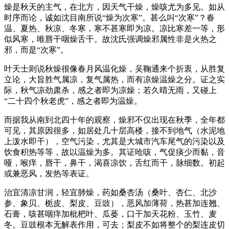
燥是秋天的主气，在北方，因天气干燥，燥咳尤为多见。如从
时序而论，诚如沈目南所说“燥为次寒”。甚么叫“次寒”？春
温、夏热、秋凉、冬寒，寒不甚寒即为凉。凉比寒差一等，形
似风寒，唯唇干咽燥舌干。故沈氏强调燥邪属性非是火热之
邪，而是“次寒”。
叶天士则说秋燥很像春月风温化燥，吴鞠通来个折衷，从胜复
立论，大旨胜气属凉，复气属热，而有凉燥温燥之分。证之实
际，秋气凉劲肃杀，感之者即为凉燥；若久晴无雨，又碰上
“二十四个秋老虎”，感之者即为温燥。
而据我从南到北四十年的观察，燥邪不仅出现在秋季，全年都
可见，其原因很多，如居处几十层高楼，接不到地气（水泥地
上泼水即干），空气污染，尤其是大城市汽车尾气的污染以及
饮食积热等等，故以温燥为多。其证呛咳，气促痰少而黏，音
哑，喉痒，唇干，鼻干，渴喜凉饮，舌红而干，脉细数。初起
或兼恶风，发热等表证。
治宜清凉甘润，轻宜肺燥，药如桑杏汤（桑叶、杏仁、北沙
参、象贝、栀皮、梨皮、豆豉），恶风加薄荷，热甚加连翘、
石膏，咳甚咽痒加枇杷叶、瓜蒌，口干加天花粉、玉竹、麦
冬。豆豉根本无解表作用，可去；梨皮不如将整个的梨连皮切