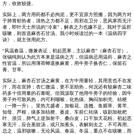
方，收效较捷。
实际上，两方用药都不必拘泥，更不宜原方照搬，因为两方对
于肺胃郁热者，清热之力都不足，而邪在卫分，恶风寒而无汗
者，即叶天士所说的“冷束”，解表之力也嫌不足。我对于温邪
咳嗽，则首选麻杏石甘汤。我小时候读过的一本《温病四字
诀》，就主张用此方。
“风温春温，微兼表证，初起恶寒，主以麻杏”（麻杏石甘）。
张锡纯则认为此方本来是温病之方，但温病忌用温药，麻杏之
性皆温，所以用薄荷蝉退换麻黄，用牛蒡子换杏仁，保留石
膏、甘草。
实际上，麻杏石甘汤之麻黄，在方中用量轻，其用意也不在发
汗，而在宣肺；杏仁微温，更不至助热，何况还有较麻杏二味
药多十倍用量的石膏呢。但我汲取了他用牛蒡子的经验，因牛
蒡子外可散风热，内可利咽喉，化热痰。胸闷加枳壳、桔梗
（一降一升）。里热亢盛者，加银花、连翘、鱼腥草、黄芩、
知母、芦根，痰多加桔梗、蒌皮、车前仁袪痰，咳剧加枇杷
叶、浙贝，肺气上逆加射干、桑白皮，口干加天花粉。初起恶
寒无汗，应合葱豉汤，或只加葱头，表解则去之，不可再用。
总之，温邪咳嗽，无论风温、春温、冬温，重点不在咳嗽，而