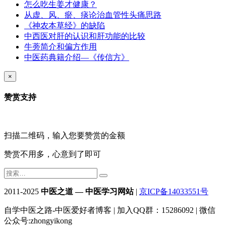
怎么吃生姜才健康？
从虚、风、瘀、痰论治血管性头痛思路
《神农本草经》的缺陷
中西医对肝的认识和肝功能的比较
牛蒡简介和偏方作用
中医药典籍介绍—《传信方》
×
赞赏支持
扫描二维码，输入您要赞赏的金额
赞赏不用多，心意到了即可
2011-2025
中医之道 — 中医学习网站
|
京ICP备14033551号
自学中医之路-中医爱好者博客 | 加入QQ群：15286092 | 微信
公众号:zhongyikong