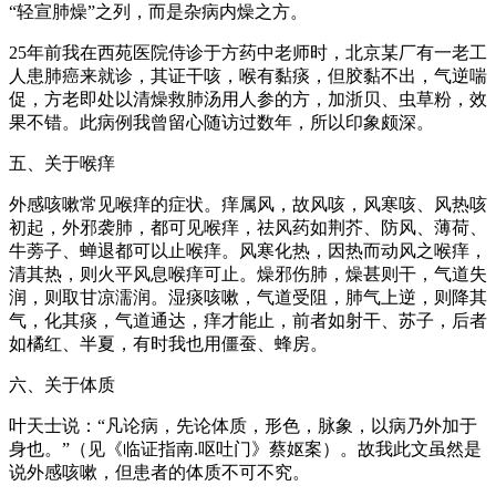
“轻宣肺燥”之列，而是杂病内燥之方。
25年前我在西苑医院侍诊于方药中老师时，北京某厂有一老工
人患肺癌来就诊，其证干咳，喉有黏痰，但胶黏不出，气逆喘
促，方老即处以清燥救肺汤用人参的方，加浙贝、虫草粉，效
果不错。此病例我曾留心随访过数年，所以印象颇深。
五、关于喉痒
外感咳嗽常见喉痒的症状。痒属风，故风咳，风寒咳、风热咳
初起，外邪袭肺，都可见喉痒，祛风药如荆芥、防风、薄荷、
牛蒡子、蝉退都可以止喉痒。风寒化热，因热而动风之喉痒，
清其热，则火平风息喉痒可止。燥邪伤肺，燥甚则干，气道失
润，则取甘凉濡润。湿痰咳嗽，气道受阻，肺气上逆，则降其
气，化其痰，气道通达，痒才能止，前者如射干、苏子，后者
如橘红、半夏，有时我也用僵蚕、蜂房。
六、关于体质
叶天士说：“凡论病，先论体质，形色，脉象，以病乃外加于
身也。”（见《临证指南.呕吐门》蔡妪案）。故我此文虽然是
说外感咳嗽，但患者的体质不可不究。