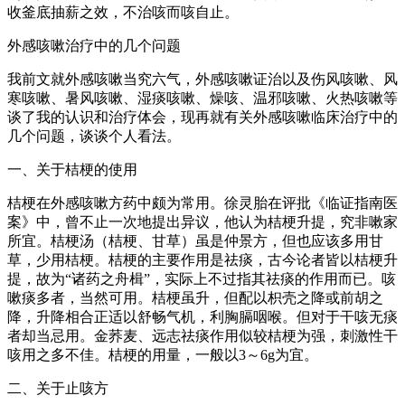
收釜底抽薪之效，不治咳而咳自止。
外感咳嗽治疗中的几个问题
我前文就外感咳嗽当究六气，外感咳嗽证治以及伤风咳嗽、风
寒咳嗽、暑风咳嗽、湿痰咳嗽、燥咳、温邪咳嗽、火热咳嗽等
谈了我的认识和治疗体会，现再就有关外感咳嗽临床治疗中的
几个问题，谈谈个人看法。
一、关于桔梗的使用
桔梗在外感咳嗽方药中颇为常用。徐灵胎在评批《临证指南医
案》中，曾不止一次地提出异议，他认为桔梗升提，究非嗽家
所宜。桔梗汤（桔梗、甘草）虽是仲景方，但也应该多用甘
草，少用桔梗。桔梗的主要作用是祛痰，古今论者皆以桔梗升
提，故为“诸药之舟楫”，实际上不过指其祛痰的作用而已。咳
嗽痰多者，当然可用。桔梗虽升，但配以枳壳之降或前胡之
降，升降相合正适以舒畅气机，利胸膈咽喉。但对于干咳无痰
者却当忌用。金荞麦、远志祛痰作用似较桔梗为强，刺激性干
咳用之多不佳。桔梗的用量，一般以3～6g为宜。
二、关于止咳方