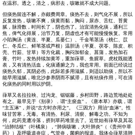
在温邪。透之，清之，病邪去，咳嗽就不成大问题。
但痰热留连不解，亦颇费周章。痰热不去，则气化不展，所以
反复发热，咳嗽不爽，痰黄而黏，胸闷，尿赤、舌红、苔黄
腻，脉滑数，时间长了，阴也伤了。治宜清热化痰，通利三
焦，俾气化得展，治节乃复，阴虚也才有可能慢慢恢复。常用
小陷胸汤（黄连、半夏、瓜蒌仁）、千金苇茎汤（桃仁、苡
仁、冬瓜仁、鲜苇茎或芦根）温胆汤（半夏、茯苓、陈皮、枳
壳、竹茹、甘草）等方化裁，胸闷加郁金、菖蒲，发热加石
膏、竹叶，发热持续加黄芩，重加葎草、鱼腥草。虎杖既能透
表，又有清热活血，化痰通腑之力，我也常用。前面已经说过
痰热久郁，其阴必伤，此际若多用滋腻，则适以助痰，所以不
能早用滋腻，唯北沙参养阴而不腻滞，且有袪痰作用，可在清
化痰热的同时用以护阴。
葎草又名拉拉秧、过沟龙、锯锯藤，乡村田野，路边荒地处处
有之。最早见于《别录》﹐谓“主瘀血”，《唐本草》亦载，谓
“主五淋”，并说“古方时亦用之”。《三因方》用治“血淋”。性
味甘苦寒，无毒。有清热、利尿、清瘀、解毒之功。不知为
何，此药竟遭冷落，挤到草药堆里去了。近世始有葎草及其花
“治肺结核”（叶橘泉），“肺病咳嗽，大叶肺炎”（《贵州中草
药》）及呼吸道炎症，气管炎，菌痢的报道。我体会葎草清肺