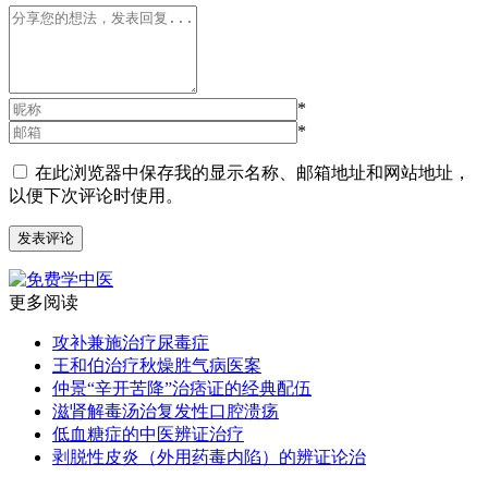
*
*
在此浏览器中保存我的显示名称、邮箱地址和网站地址，
以便下次评论时使用。
更多阅读
攻补兼施治疗尿毒症
王和伯治疗秋燥胜气病医案
仲景“辛开苦降”治痞证的经典配伍
滋肾解毒汤治复发性口腔溃疡
低血糖症的中医辨证治疗
剥脱性皮炎（外用药毒内陷）的辨证论治