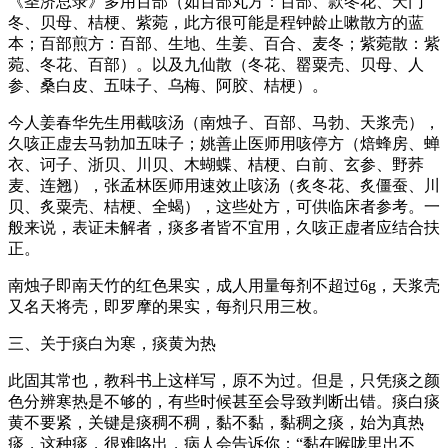
《圣济总录》多用百部（如百部丸方：百部、款冬花、天门
冬、贝母、桔梗、紫菀，此方很可能是程钟龄止嗽散方的蓝
本；百部煎方：百部、生地、生姜、百合、麦冬；紫菀散：紫
菀、冬花、百部）。以及九仙散（冬花、罂粟壳、贝母、人
参、桑白皮、五味子、乌梅、阿胶、桔梗）。
今人姜春华先生用截咳汤（南烛子、百部、马勃、天浆壳），
久咳正虚去马勃加五味子；姚善止医师用咳停方（焙蜂房、蝉
衣、诃子、浙贝、川贝、木蝴蝶、桔梗、白前、玄参、野荞
麦、连翘），张孟林医师用速效止咳汤（炙冬花、炙僵蚕、川
贝、炙粟壳、桔梗、全蝎），这些处方，可供临床者参考。一
般来说，表证未解者，痰多者皆不宜用，久咳正虚者应结合扶
正。
南烛子即南天竹的红色果实，成人用量每剂不超过6g，天浆壳
又名天将壳，即罗摩的果实，每剂只用三枚。
三、关于痰白为寒，痰黄为热
此固其常也，教科书上这样写，原不为过。但是，只凭痰之颜
色分辨寒热是不够的，有些时候甚至会导致判断出错。痰白痰
黄不要紧，关键是痰稠不稠，黏不黏，黏稠之痰，始为真热
痰，这种痰，很难咯出，病人会告诉你：“黏在喉咙里出不