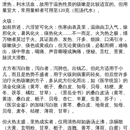
泄热，利水活血，故用于温热性质的咳嗽是比较适宜的。但用
量宜大，常用量鲜者可用至120克（煎汤代水）。
火咳：
如前所述，六淫皆可化火：伤寒由表及里，温病由卫入气，燥
邪化火，暑风化火，痰热化火……不一而足。火为热之极，熯
万物者莫过于火。其证面赤、发热、汗多、烦躁、口渴引冷，
咳嗽痰少、痰色或黄或白，但无论黄痰白痰，必黏而稠，难咯
出，痰中带血，咽痛、声音嘶哑或胸痛，便秘。舌红、苔黄、
脉洪大滑数。
古方有泻白散，泻白者，泻肺也。出钱乙。但此方适用于小
儿，而且是热势不盛者，用于火咳则病重药轻矣。但后世许多
治疗火热咳嗽的方子，多从此方衍化而出，如《医学统旨》的
清金化痰汤（黄芩、栀子、桑白皮、知母、贝母、桔梗、麦
冬、茯苓、橘红、甘草），《景岳全书》的桑白皮汤（黄芩、
黄连、桑白皮、栀子、贝母、杏仁、半夏、生姜、苏子），
《医宗金鉴》的加味泻白散（黄芩、桑白皮、地骨皮、知母、
贝母、麦冬、桔梗、薄荷、甘草）。
但火热太盛，里热成实者，仅用清热却如扬汤止沸，凉膈散
（大黄、玄明粉、甘草、栀子、连翘、黄芩、薄荷、白蜜）可