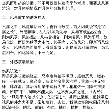
当风而引起的咳嗽，即不可仅仅从发病季节考虑，而要从风寒
辨治，对具体的情况作具体的分析和处理。
二、风是重要的诱发原因
六淫之中，风是最活跃的，善行而数变，前人因此说它是“百
病之长”。外感咳嗽，往往以风为先导，风与寒或热(温)合，
则为风寒、风热(温)，风与暑相合，则为暑风；风为阳邪，故
易化燥，而燥为秋季之主气，其罹病，必兼风邪，即所谓风燥
袭人，风挟温热而燥生；湿盛阳微，则易感风邪而致病，为风
湿相合。如此等等，不一而足。
三、外感咳嗽证治
伤风咳嗽﹕
即是风寒咳嗽的轻证。恶寒发热都不明显，或微恶风，喉必
痒，一痒就咳，鼻必塞，咳出的痰呈风泡样，舌象一般无特
殊，脉浮滑。其治宜用辛平疏解为主，稍稍佐一点降气祛痰
药。所谓“平”，即既不能太温，也不要太凉之意。《内经》
说﹕“风淫于内治以辛凉，佐以苦甘”。常用止嗽散，但我嫌它
袪风解外之力不足，常加薄荷、杏仁。我更欣赏顾松园疏风利
肺汤(荆芥、防风、前胡、杏仁、橘红、桔梗、甘草)。