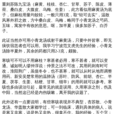
重则苏陈九宝汤（麻黄、桂枝、杏仁、甘草、苏子、陈皮、薄
荷、桑白皮、大腹皮、乌梅、生姜），此方看似用麻黄汤为底
子，但麻桂用量均较轻，一般只用3克，取“轻可去实”，温散
风寒外邪之效，方中桑白皮、乌梅，略同于小青龙汤之芍药、
五味，寓发中有收的意思。呕，加半夏；痰多加苏子、白芥
子。
此证当然亦可用小青龙汤或射干麻黄汤，只要中外皆寒，即无
痰饮宿恙者也可以用。我学习宁波范文虎先生的经验，小青龙
汤除半夏外，其余的药都只用2-3克，颇验。
寒咳可不可以不用麻桂？寒甚者必用，寒不甚者，就可以变
通。诚如明人缪仲淳说：仲景之法不可改，其用药则有时可
改，淮阳荆广，虽值冬令，也不甚寒，就可以从时从地而调整
用药。新安吴楚常用的温肺汤（苏叶、防风、前胡、杏仁、半
夏、茯苓、生姜、桔梗、甘草、细辛）的用药就可以参考。寒
咳也多由误治引起，最常见的就是误用、久用寒凉之剂，伤及
中阳，当然这已经是内伤咳嗽，离开我的议题了。
此外还有一点要说明，有些寒咳表现并不典型，杏苏散、小青
龙汤、华盖散大家都学过，可一到临床，遇到具体的病人，说
是寒又非寒，说是热又非热，很拿不住。我的经验，五个字：