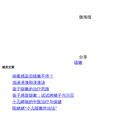
微海报
分享
咳嗽
相关文章
病毒感染后咳嗽不停？
浅谈泽漆和泽漆汤
孩子咳嗽的治疗思路
孩子感冒咳嗽：试试烤橘子与川贝
炖梨
小儿哮喘的中医治疗与保健
陈姥姥“小儿咳嗽外治法”