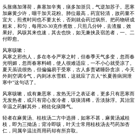
头胀痛加薄荷，鼻塞加辛夷，痰多加浙贝，气逆加苏子。恶寒
加麻黄少许，咽干加天花粉。肺位最高，药宜轻清，故药量不
宜大，煎煮时间也不要太长，否则就会药过病所。把药物研成
粗末，和匀，每用20-30克作煮散，只煎几分钟，去渣服，效
果好。风咳其来也速，其去也快，如无兼挟及宿恙者，一、二
付即愈。
风寒咳嗽：
风寒之邪伤人，多在冬令严寒之时，但春季天气多变，忽而春
光明媚，忽而春寒料峭，使人很难适应，一不小心就受凉了。
夏天虽说很热，但偏偏易于受寒，古人多责诸睡卧贪凉，今天
外则空调冷气，内则冰水雪糕，这就应了古人“长夏善病洞泄
寒中”这句话了。
风寒咳嗽，或有兼恶寒，发热无汗之表证者，更多只有恶寒而
无发热者，或只有背心发冷者，咳痰清稀，舌淡脉浮。其治宜
辛温之药解其外，稍佐化痰降气。
轻者在麻黄汤、桂枝汤二方中选择，如寒不甚，麻黄汤减桂
枝，即为三拗汤；背冷即咳，叶天士常用桂枝汤去芍药加杏
仁，同属辛温法而用药却有所弃取。