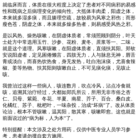
就临床而言，体质在很大程度上决定了患者对不同病邪的易感
性和既病之后病理变化的倾向性。大抵体丰肉柔，阳虚之体，
本来就多湿多痰，而且腠理空疏，故较易为风寒之邪伤；而形
瘦色苍，阴虚之体，本来就多燥多热者，则易感受风热之邪。
是以风热、燥热咳嗽，在阴虚体质者，常须照顾到阴分，叶天
士处方中常选用玉竹、沙参、花粉、麦冬、蔗浆等一、二味，
就是这个道理。风寒咳嗽，在阳虚体质者，直须扶其阳。郑钦
安说阳虚者，定见困倦懒言，四肢无力，人与脉息无神，唇舌
青或淡白，而喜热饮热食，身无发热，吐白泡沫痰，尤喜食辣
椒、姜等热物。扶其阳则咳嗽自止，不可见痰化痰，见咳止
咳。
我曾治过这样一些病人，咳连数月，吹点冷风，沾点冷食就
咳，追溯其治疗经过，大都如郑氏所云，所用无非市俗之杏
仁、贝母、紫菀、冬花、半夏、南星、芥子、百合、桑白皮、
化橘红、苏子、枇杷叶，一味杂投，治成“坏病”了。改从体质
论治，根本不管咳嗽，温其阳，散其寒，咳嗽即愈。这也就是
前面说过的“病为标，人为本”了。
特别提醒：本文涉及之处方用药，仅供中医专业人员学习参
考，患者请勿擅自套方施用。