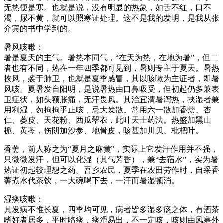
无热便是寒。也就是说，没有明显的热象，如舌不红，口不
渴，尿不黄，就可以照寒证处理。这不是我的发明，是我从张
介宾的书中学到的。
暑风咳嗽：
暑是夏天的主气。暑热本同气，“在天为热，在地为暑”，但二
者也有不同，热在一年四季都可见到，暑则专主于夏天。暑热
挟风，袭于肺卫，也就是夏季感冒，其以咳嗽为主证者，即暑
风咳。夏暑发自阳明，是说暑热由口鼻吸受，但初起仍多兼表
卫症状，如头额胀痛，无汗畏风。其治宜清暑泻热，挟湿者兼
用利湿，勿拘拘乎止咳，忌大发散。常用六一散加香薷、杏
仁、蒌皮、天花粉、西瓜翠衣，此叶天士药法。热盛加黑山
栀、黄芩，伤阴加沙参、地骨皮，咳甚加川贝、枇杷叶。
香薷，前人称之为“夏月之麻黄”，实际上它发汗作用并不强，
只微微发汗，但可以化湿（其气芳香），兼“去宿水”，实为暑
热证初起较理想之药。吾乡农民，夏季在农田劳作时，自采香
薷煮水代茶饮，一大碗喝下去，一汗而暑湿顿消。
湿痰咳嗽：
其发病不惟长夏，四季均可见，病者皆多湿多痰之体，有酒茶
嗜好者居多，平时咯痰，痰滑易出，不一定咳，咳则由风寒外