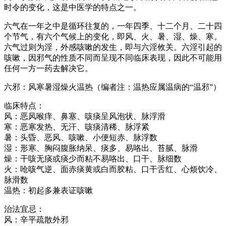
时令的变化，这是中医学的特点之一。
六气在一年之中是循环往复的，一年四季、十二个月、二十四
个节气，有六个气候上的变化，即风、火、暑、湿、燥、寒。
六气过则为淫，外感咳嗽的发生，即与六淫攸关。六淫引起的
咳嗽，因邪气的性质不同而呈现不同临床表现，因此不可能用
任何一方一药去解决它。
六邪：风寒暑湿燥火温热（编者注：温热应属温病的“温邪”）
临床特点：
风：恶风喉痒、鼻塞、咳痰呈风泡状、脉浮滑
寒：恶寒发热、无汗、咳痰清稀、脉浮紧
暑：头昏、恶风、咳嗽、小便短赤、脉浮数
湿：形寒、胸闷腹胀纳呆、痰多、易咯出、苔腻、脉滑
燥：干咳无痰或痰少而粘不易咯出、口干、脉细数
火：呛咳气逆、面赤痰黄或白而胶粘、口干舌红、心烦饮冷、
脉滑数
温热：初起多兼表证咳嗽
治法宜忌：
风：辛平疏散外邪