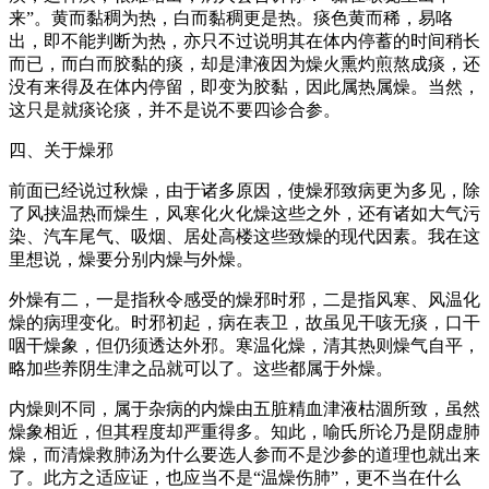
来”。黄而黏稠为热，白而黏稠更是热。痰色黄而稀，易咯
出，即不能判断为热，亦只不过说明其在体内停蓄的时间稍长
而已，而白而胶黏的痰，却是津液因为燥火熏灼煎熬成痰，还
没有来得及在体内停留，即变为胶黏，因此属热属燥。当然，
这只是就痰论痰，并不是说不要四诊合参。
四、关于燥邪
前面已经说过秋燥，由于诸多原因，使燥邪致病更为多见，除
了风挟温热而燥生，风寒化火化燥这些之外，还有诸如大气污
染、汽车尾气、吸烟、居处高楼这些致燥的现代因素。我在这
里想说，燥要分别内燥与外燥。
外燥有二，一是指秋令感受的燥邪时邪，二是指风寒、风温化
燥的病理变化。时邪初起，病在表卫，故虽见干咳无痰，口干
咽干燥象，但仍须透达外邪。寒温化燥，清其热则燥气自平，
略加些养阴生津之品就可以了。这些都属于外燥。
内燥则不同，属于杂病的内燥由五脏精血津液枯涸所致，虽然
燥象相近，但其程度却严重得多。知此，喻氏所论乃是阴虚肺
燥，而清燥救肺汤为什么要选人参而不是沙参的道理也就出来
了。此方之适应证，也应当不是“温燥伤肺”，更不当在什么