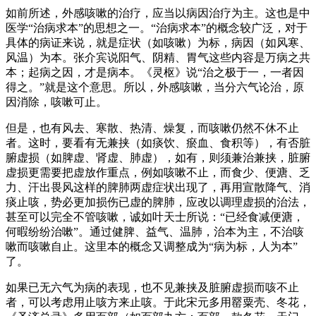
如前所述，外感咳嗽的治疗，应当以病因治疗为主。这也是中
医学“治病求本”的思想之一。“治病求本”的概念较广泛，对于
具体的病证来说，就是症状（如咳嗽）为标，病因（如风寒、
风温）为本。张介宾说阳气、阴精、胃气这些内容是万病之共
本；起病之因，才是病本。《灵枢》说“治之极于一，一者因
得之。”就是这个意思。所以，外感咳嗽，当分六气论治，原
因消除，咳嗽可止。
但是，也有风去、寒散、热清、燥复，而咳嗽仍然不休不止
者。这时，要看有无兼挟（如痰饮、瘀血、食积等），有否脏
腑虚损（如脾虚、肾虚、肺虚），如有，则须兼治兼挟，脏腑
虚损更需要把虚放作重点，例如咳嗽不止，而食少、便溏、乏
力、汗出畏风这样的脾肺两虚症状出现了，再用宣散降气、消
痰止咳，势必更加损伤已虚的脾肺，应改以调理虚损的治法，
甚至可以完全不管咳嗽，诚如叶天士所说：“已经食减便溏，
何暇纷纷治嗽”。通过健脾、益气、温肺，治本为主，不治咳
嗽而咳嗽自止。这里本的概念又调整成为“病为标，人为本”
了。
如果已无六气为病的表现，也不见兼挟及脏腑虚损而咳不止
者，可以考虑用止咳方来止咳。于此宋元多用罂粟壳、冬花，