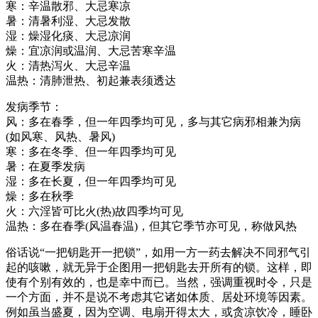
寒：辛温散邪、大忌寒凉
暑：清暑利湿、大忌发散
湿：燥湿化痰、大忌凉润
燥：宜凉润或温润、大忌苦寒辛温
火：清热泻火、大忌辛温
温热：清肺泄热、初起兼表须透达
发病季节：
风：多在春季，但一年四季均可见，多与其它病邪相兼为病
(如风寒、风热、暑风)
寒：多在冬季、但一年四季均可见
暑：在夏季发病
湿：多在长夏，但一年四季均可见
燥：多在秋季
火：六淫皆可比火(热)故四季均可见
温热：多在春季(风温春温)，但其它季节亦可见，称做风热
俗话说“一把钥匙开一把锁”，如用一方一药去解决不同邪气引
起的咳嗽，就无异于企图用一把钥匙去开所有的锁。这样，即
使有个别有效的，也是幸中而已。当然，强调重视时令，只是
一个方面，并不是说不考虑其它诸如体质、居处环境等因素。
例如虽当盛夏，因为空调、电扇开得太大，或贪凉饮冷，睡卧