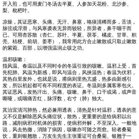
开入煎，也可用麦门冬汤去半夏、人参加天花粉、北沙参、
梨、枇杷叶。
凉燥，其证恶寒、头痛、无汗、鼻塞，咯痰清稀而多，舌淡，
脉弦或浮滑，与风寒袭表无异而较轻，所异者，鼻干咽干而
已。可用杏苏散（杏仁、苏叶、半夏、茯苓、橘皮、甘草、枳
壳、桔梗、前胡、姜枣），我常用此方合止嗽散或只取止嗽散
的紫菀、百部，以增强温润止咳之功。
温邪咳嗽：
指风温、春温以及不同时令的冬温引致的咳嗽。温邪上受，首
先犯肺。风温为新感，即风与温合，风挟温热；春温为伏邪，
其热自里发外，也就是说，甫病则里热亢盛，热多由新感引
发，所以初起都可有不同程度的表证。冬温则多属客寒包火。
其证恶风，发热汗出、头痛、咳嗽、鼻干、口干或渴，或声音
嘶哑，或咽痛舌红，脉浮数，右寸（肺）独大。
其治宜清泻肺热，然必兼用透表，清热是针对温邪，透表的意
义不仅是解除恶风头痛症状，散热，更重要的是给病邪以出
路，减削病邪对机体的损害，使病邪外解，不至深入。一般地
说，风去热撤，消除了病因，咳嗽亦可随之而愈。轻者桑菊
饮，重则银翘散，万友生先生主张重证可合桑菊、银翘于一