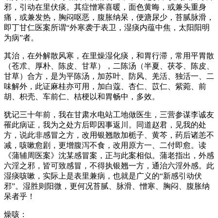
邪，引动在里伏痰。其症憎寒喜暖，面色黄晦，或兼头重身
痛，或兼发热，胸闷呕恶，腹胀纳呆，便溏尿少，苔腻脉滑，
即丁甘仁医案所谓“外寒袭于表卫，湿痰内蕴中焦，太阳阳明
为病”者。
其治，在外解散风寒，在里燥湿化痰，和胃行滞，常用平胃散
（苍朮、厚朴、陈皮、甘草），二陈汤（半夏、茯苓、陈皮、
甘草）合方，是为平陈汤，加苏叶、防风、羌活、独活一、二
味解外，此证麻桂亦可用，加白蔻、杏仁、苡仁、紫菀、前
胡、枳壳、车前仁、桔梗以和胃畅中，多效。
犹记三十年前，我在甘肃水电站工地做医生，三营参谋李诚友
罹此病证，我为之处方后即因事返川。同道赵君，见我的处
方，说此非感冒之方，改用银翘散加栀子、黄芩，药后诸恙不
减，咳嗽愈剧，更增腹泻不食，改用原方一、二付即愈。读
《蒲辅周医案》沈某感冒案，正与此案相似。蒲老指出，外感
六淫之邪，皆可致感冒，不得执银翘一方，通治六淫外感。此
湿痰咳嗽，实际上是表里兼病，也就是广义的“新感引动伏
邪”。湿胜则阳微，更何况苔腻、脉滑、憎寒、胸闷、腹胀纳
呆者乎！
燥咳：