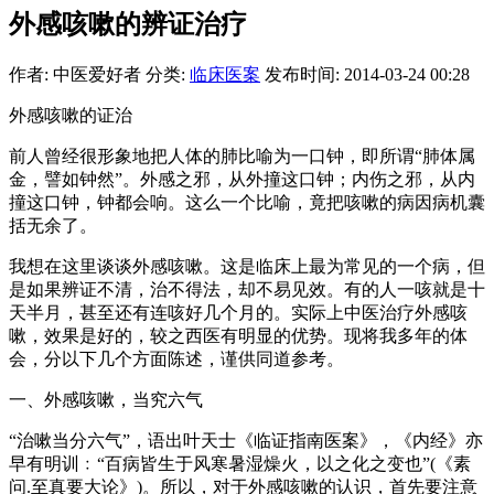
外感咳嗽的辨证治疗
作者: 中医爱好者
分类:
临床医案
发布时间: 2014-03-24 00:28
外感咳嗽的证治
前人曾经很形象地把人体的肺比喻为一口钟，即所谓“肺体属
金，譬如钟然”。外感之邪，从外撞这口钟；内伤之邪，从内
撞这口钟，钟都会响。这么一个比喻，竟把咳嗽的病因病机囊
括无余了。
我想在这里谈谈外感咳嗽。这是临床上最为常见的一个病，但
是如果辨证不清，治不得法，却不易见效。有的人一咳就是十
天半月，甚至还有连咳好几个月的。实际上中医治疗外感咳
嗽，效果是好的，较之西医有明显的优势。现将我多年的体
会，分以下几个方面陈述，谨供同道参考。
一、外感咳嗽，当究六气
“治嗽当分六气”，语出叶天士《临证指南医案》，《内经》亦
早有明训﹕“百病皆生于风寒暑湿燥火，以之化之变也”(《素
问.至真要大论》)。所以，对于外感咳嗽的认识，首先要注意