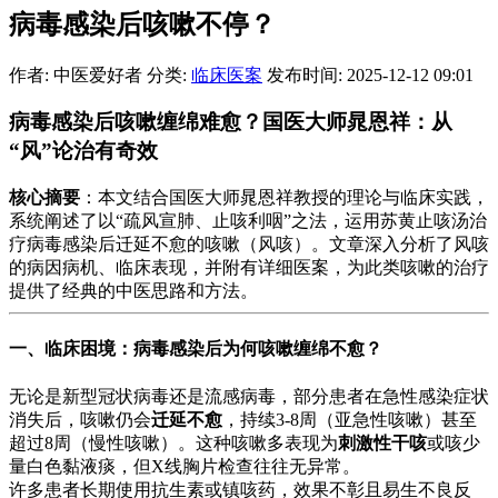
病毒感染后咳嗽不停？
作者: 中医爱好者
分类:
临床医案
发布时间: 2025-12-12 09:01
病毒感染后咳嗽缠绵难愈？国医大师晁恩祥：从
“风”论治有奇效
核心摘要
：本文结合国医大师晁恩祥教授的理论与临床实践，
系统阐述了以“疏风宣肺、止咳利咽”之法，运用苏黄止咳汤治
疗病毒感染后迁延不愈的咳嗽（风咳）。文章深入分析了风咳
的病因病机、临床表现，并附有详细医案，为此类咳嗽的治疗
提供了经典的中医思路和方法。
一、临床困境：病毒感染后为何咳嗽缠绵不愈？
无论是新型冠状病毒还是流感病毒，部分患者在急性感染症状
消失后，咳嗽仍会
迁延不愈
，持续3-8周（亚急性咳嗽）甚至
超过8周（慢性咳嗽）。这种咳嗽多表现为
刺激性干咳
或咳少
量白色黏液痰，但X线胸片检查往往无异常。
许多患者长期使用抗生素或镇咳药，效果不彰且易生不良反