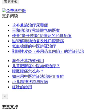
更多阅读
攻补兼施治疗尿毒症
王和伯治疗秋燥胜气病医案
仲景“辛开苦降”治痞证的经典配伍
滋肾解毒汤治复发性口腔溃疡
低血糖症的中医辨证治疗
剥脱性皮炎（外用药毒内陷）的辨证论治
海金沙草功效作用
儿童肥胖症中医如何治疗？
腹胀腹痛怎么办？
如何用中医辨证法治好青春痘
小儿精神状态与疾病
红叶的妙用
×
赞赏支持