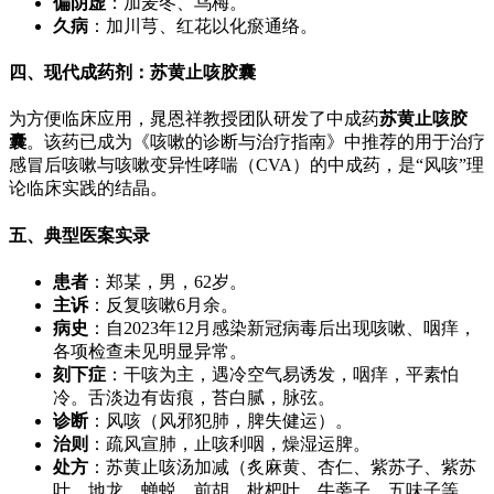
偏阴虚
：加麦冬、乌梅。
久病
：加川芎、红花以化瘀通络。
四、现代成药剂：苏黄止咳胶囊
为方便临床应用，晁恩祥教授团队研发了中成药
苏黄止咳胶
囊
。该药已成为《咳嗽的诊断与治疗指南》中推荐的用于治疗
感冒后咳嗽与咳嗽变异性哮喘（CVA）的中成药，是“风咳”理
论临床实践的结晶。
五、典型医案实录
患者
：郑某，男，62岁。
主诉
：反复咳嗽6月余。
病史
：自2023年12月感染新冠病毒后出现咳嗽、咽痒，
各项检查未见明显异常。
刻下症
：干咳为主，遇冷空气易诱发，咽痒，平素怕
冷。舌淡边有齿痕，苔白腻，脉弦。
诊断
：风咳（风邪犯肺，脾失健运）。
治则
：疏风宣肺，止咳利咽，燥湿运脾。
处方
：苏黄止咳汤加减（炙麻黄、杏仁、紫苏子、紫苏
叶、地龙、蝉蜕、前胡、枇杷叶、牛蒡子、五味子等，