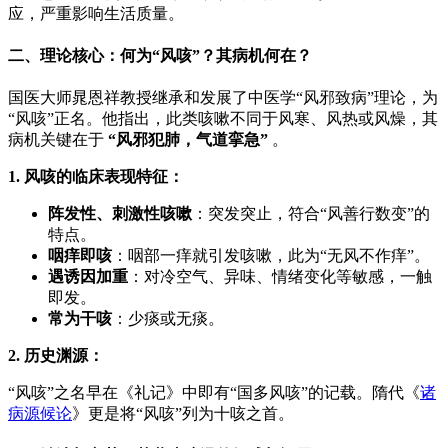
应，严重影响生活质量。
二、理论核心：何为“风咳”？其病机何在？
国医大师晁恩祥教授继承和发展了中医学“风邪致病”理论，为
“风咳”正名。他指出，此类咳嗽不同于风寒、风热或风燥，其
病机关键在于
“风邪犯肺，气道挛急”
​ 。
1. 风咳的临床表现特征：
阵发性、刺激性咳嗽
：突发突止，符合“风善行数变”的
特点。
咽痒即咳
：咽部一痒就引发咳嗽，此为“无风不作痒”。
遇诱因加重
：对冷空气、异味、情绪变化等敏感，一触
即发。
常为干咳
：少痰或无痰。
2. 历史渊源：
“风咳”之名早在《礼记》中即有“国多风咳”的记载。隋代《
诸
病源候论
》更是将“风咳”列为十咳之首。