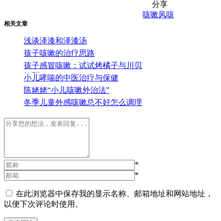
分享
咳嗽
风咳
相关文章
浅谈泽漆和泽漆汤
孩子咳嗽的治疗思路
孩子感冒咳嗽：试试烤橘子与川贝
炖梨
小儿哮喘的中医治疗与保健
陈姥姥“小儿咳嗽外治法”
冬季儿童外感咳嗽总不好怎么调理
*
*
在此浏览器中保存我的显示名称、邮箱地址和网站地址，
以便下次评论时使用。