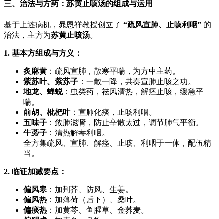
三、治法与方药：苏黄止咳汤的组成与运用
基于上述病机，晁恩祥教授创立了
“疏风宣肺、止咳利咽”
​ 的
治法，主方为
苏黄止咳汤
。
1. 基本方组成与方义：
炙麻黄
：疏风宣肺，散寒平喘，为方中主药。
紫苏叶、紫苏子
：一散一降，共奏宣肺止咳之功。
地龙、蝉蜕
：虫类药，祛风清热，解痉止咳，缓急平
喘。
前胡、枇杷叶
：宣肺化痰，止咳利咽。
五味子
：敛肺滋肾，防止辛散太过，调节肺气平衡。
牛蒡子
：清热解毒利咽。
全方集疏风、宣肺、解痉、止咳、利咽于一体，配伍精
当。
2. 临证加减要点：
偏风寒
：加荆芥、防风、生姜。
偏风热
：加薄荷（后下）、桑叶。
偏痰热
：加黄芩、鱼腥草、金荞麦。