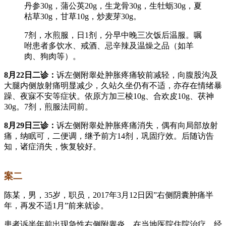
丹参30g，蒲公英20g，生龙骨30g，生牡蛎30g，夏
枯草30g，甘草10g，炒麦芽30g。
7剂，水煎服，日1剂，分早中晚三次饭后温服。嘱
咐患者多饮水、戒酒、忌辛辣及温燥之品（如羊
肉、狗肉等）。
8月22日二诊：
诉左侧附睾处肿胀疼痛较前减轻，向腹股沟及
大腿内侧放射痛明显减少，久站久坐仍有不适，亦存在情绪暴
躁、夜寐不安等症状。依原方加三棱10g、合欢皮10g、茯神
30g。7剂，煎服法同前。
8月29日三诊：
诉左侧附睾处肿胀疼痛消失，偶有向局部放射
痛，纳眠可，二便调，继予前方14剂，巩固疗效。后随访告
知，诸症消失，恢复较好。
案二
陈某，男，35岁，职员，2017年3月12日因”右侧阴囊肿痛半
年，再发不适1月”前来就诊。
患者诉半年前出现急性右侧附睾炎，在当地医院住院治疗，经