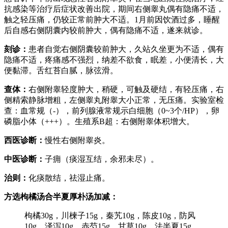
抗感染等治疗后症状改善出院，期间右侧睾丸偶有隐痛不适，
触之轻压痛，仍较正常前肿大不适。1月前因饮酒过多，睡醒
后自感右侧阴囊内较前肿大，偶有隐痛不适，遂来就诊。
刻诊：
患者自觉右侧阴囊较前肿大，久站久坐更为不适，偶有
隐痛不适，疼痛感不强烈，纳差不欲食，眠差，小便清长，大
便黏滞。舌红苔白腻，脉弦滑。
查体：
右侧附睾轻度肿大，稍硬，可触及硬结，有轻压痛，右
侧精索静脉增粗，左侧睾丸附睾大小正常，无压痛。实验室检
查：血常规（-），前列腺液常规示白细胞（0~3个/HP），卵
磷脂小体（+++）。生殖系B超：右侧附睾体积增大。
西医诊断：
慢性右侧附睾炎。
中医诊断：
子痈（痰湿互结，余邪未尽）。
治则：
化痰散结，祛湿止痛。
方选枸橘汤合半夏厚朴汤加减：
枸橘30g，川楝子15g，秦艽10g，陈皮10g，防风
10g，泽泻10g，赤芍15g，甘草10g，法半夏15g，