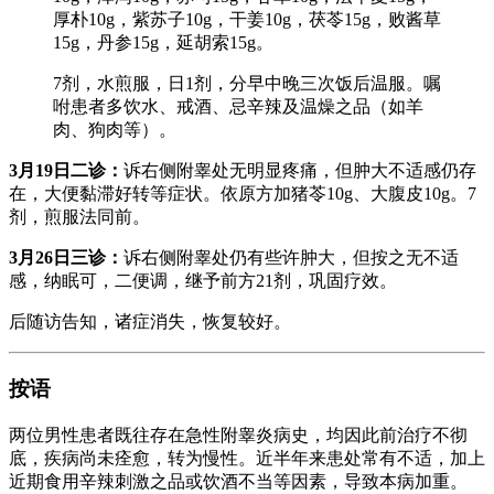
厚朴10g，紫苏子10g，干姜10g，茯苓15g，败酱草
15g，丹参15g，延胡索15g。
7剂，水煎服，日1剂，分早中晚三次饭后温服。嘱
咐患者多饮水、戒酒、忌辛辣及温燥之品（如羊
肉、狗肉等）。
3月19日二诊：
诉右侧附睾处无明显疼痛，但肿大不适感仍存
在，大便黏滞好转等症状。依原方加猪苓10g、大腹皮10g。7
剂，煎服法同前。
3月26日三诊：
诉右侧附睾处仍有些许肿大，但按之无不适
感，纳眠可，二便调，继予前方21剂，巩固疗效。
后随访告知，诸症消失，恢复较好。
按语
两位男性患者既往存在急性附睾炎病史，均因此前治疗不彻
底，疾病尚未痊愈，转为慢性。近半年来患处常有不适，加上
近期食用辛辣刺激之品或饮酒不当等因素，导致本病加重。