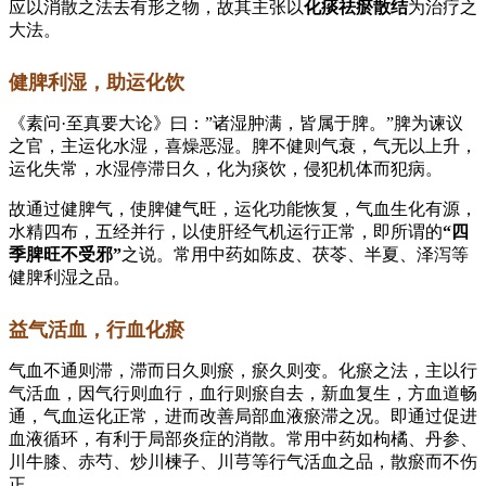
应以消散之法去有形之物，故其主张以
化痰祛瘀散结
为治疗之
大法。
健脾利湿，助运化饮
《素问·至真要大论》曰：”诸湿肿满，皆属于脾。”脾为谏议
之官，主运化水湿，喜燥恶湿。脾不健则气衰，气无以上升，
运化失常，水湿停滞日久，化为痰饮，侵犯机体而犯病。
故通过健脾气，使脾健气旺，运化功能恢复，气血生化有源，
水精四布，五经并行，以使肝经气机运行正常，即所谓的
“四
季脾旺不受邪”
之说。常用中药如陈皮、茯苓、半夏、泽泻等
健脾利湿之品。
益气活血，行血化瘀
气血不通则滞，滞而日久则瘀，瘀久则变。化瘀之法，主以行
气活血，因气行则血行，血行则瘀自去，新血复生，方血道畅
通，气血运化正常，进而改善局部血液瘀滞之况。即通过促进
血液循环，有利于局部炎症的消散。常用中药如枸橘、丹参、
川牛膝、赤芍、炒川楝子、川芎等行气活血之品，散瘀而不伤
正。