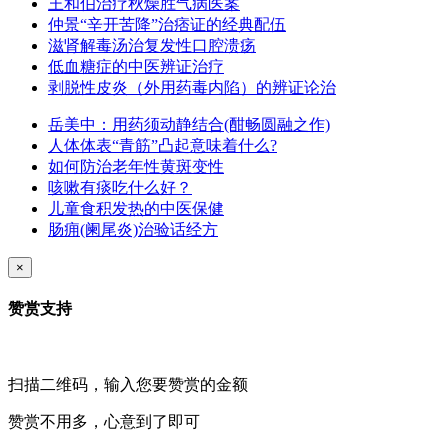
王和伯治疗秋燥胜气病医案
仲景“辛开苦降”治痞证的经典配伍
滋肾解毒汤治复发性口腔溃疡
低血糖症的中医辨证治疗
剥脱性皮炎（外用药毒内陷）的辨证论治
岳美中：用药须动静结合(酣畅圆融之作)
人体体表“青筋”凸起意味着什么?
如何防治老年性黄斑变性
咳嗽有痰吃什么好？
儿童食积发热的中医保健
肠痈(阑尾炎)治验话经方
×
赞赏支持
扫描二维码，输入您要赞赏的金额
赞赏不用多，心意到了即可