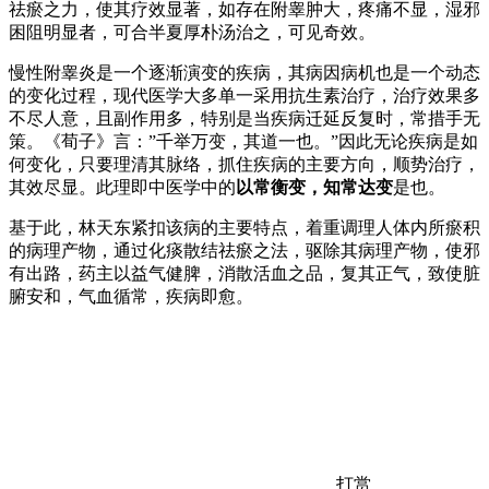
祛瘀之力，使其疗效显著，如存在附睾肿大，疼痛不显，湿邪
困阻明显者，可合半夏厚朴汤治之，可见奇效。
慢性附睾炎是一个逐渐演变的疾病，其病因病机也是一个动态
的变化过程，现代医学大多单一采用抗生素治疗，治疗效果多
不尽人意，且副作用多，特别是当疾病迁延反复时，常措手无
策。《荀子》言：”千举万变，其道一也。”因此无论疾病是如
何变化，只要理清其脉络，抓住疾病的主要方向，顺势治疗，
其效尽显。此理即中医学中的
以常衡变，知常达变
是也。
基于此，林天东紧扣该病的主要特点，着重调理人体内所瘀积
的病理产物，通过化痰散结祛瘀之法，驱除其病理产物，使邪
有出路，药主以益气健脾，消散活血之品，复其正气，致使脏
腑安和，气血循常，疾病即愈。
打赏