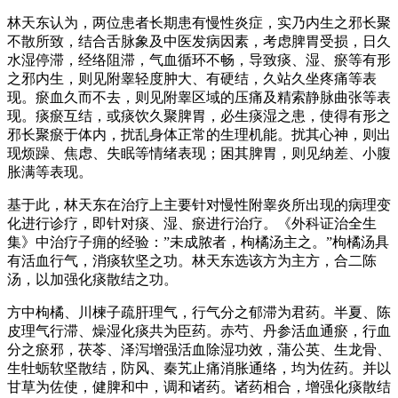
林天东认为，两位患者长期患有慢性炎症，实乃内生之邪长聚
不散所致，结合舌脉象及中医发病因素，考虑脾胃受损，日久
水湿停滞，经络阻滞，气血循环不畅，导致痰、湿、瘀等有形
之邪内生，则见附睾轻度肿大、有硬结，久站久坐疼痛等表
现。瘀血久而不去，则见附睾区域的压痛及精索静脉曲张等表
现。痰瘀互结，或痰饮久聚脾胃，必生痰湿之患，使得有形之
邪长聚瘀于体内，扰乱身体正常的生理机能。扰其心神，则出
现烦躁、焦虑、失眠等情绪表现；困其脾胃，则见纳差、小腹
胀满等表现。
基于此，林天东在治疗上主要针对慢性附睾炎所出现的病理变
化进行诊疗，即针对痰、湿、瘀进行治疗。《外科证治全生
集》中治疗子痈的经验：”未成脓者，枸橘汤主之。”枸橘汤具
有活血行气，消痰软坚之功。林天东选该方为主方，合二陈
汤，以加强化痰散结之功。
方中枸橘、川楝子疏肝理气，行气分之郁滞为君药。半夏、陈
皮理气行滞、燥湿化痰共为臣药。赤芍、丹参活血通瘀，行血
分之瘀邪，茯苓、泽泻增强活血除湿功效，蒲公英、生龙骨、
生牡蛎软坚散结，防风、秦艽止痛消胀通络，均为佐药。并以
甘草为佐使，健脾和中，调和诸药。诸药相合，增强化痰散结