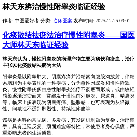
林天东辨治慢性附睾炎临证经验
作者: 中医爱好者
分类:
临床医案
发布时间: 2025-12-25 09:01
化痰散结祛瘀法治疗慢性附睾炎——国医
大师林天东临证经验
林天东认为，慢性附睾炎的病理产物主要为痰饮和瘀血，治疗
主张以化痰散结祛瘀为大法——
附睾炎是以附睾肿大、阴囊疼痛并沿精索向腹股沟放射，伴精
索增粗为主要表现的一种疾病，分为急性附睾炎和慢性附睾
炎。慢性附睾炎多由急性附睾炎治疗不彻底而形成，或由较轻
感染逐渐演变而来，常继发于慢性前列腺炎、尿道炎、精囊炎
等，临床上多表现为阴囊疼痛、坠胀感，也可表现为从轻微
性、间歇性不适到剧烈性、持续性疼痛等。
该病是男科的常见病、多发病，其发病机制颇为复杂，治疗棘
手，具有迁延反复、顽固难愈等特性，常使患者身心俱疲，严
重影响患者的生活质量。