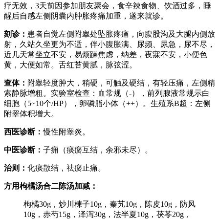
疗无效，3天前因参加朋友聚会，食辛辣食物、饮酒过多，睡
醒后自感左侧阴囊内肿胀疼痛加重，遂来就诊。
刻诊：
患者自觉左侧附睾处坠胀疼痛，向腹股沟及大腿内侧放
射，久站久坐更为不适，伴小腹胀满、尿频、尿急，尿不尽，
近几天常坐立不安，易烦躁焦虑，纳差，夜寐不安，小便色
黄，大便如常。舌红苔黄腻，脉弦涩。
查体：
附睾轻度肿大，稍硬，可触及硬结，有轻压痛，左侧精
索静脉增粗。实验室检查：血常规（-），前列腺液常规示白
细胞（5~10个/HP），卵磷脂小体（++）。生殖系B超：左侧
附睾体积增大。
西医诊断：
慢性附睾炎。
中医诊断：
子痈（痰瘀互结，余邪未尽）。
治则：
化痰散结，祛瘀止痛。
方用枸橘汤合二陈汤加减：
枸橘30g，炒川楝子10g，秦艽10g，陈皮10g，防风
10g，赤芍15g，泽泻30g，法半夏10g，茯苓20g，