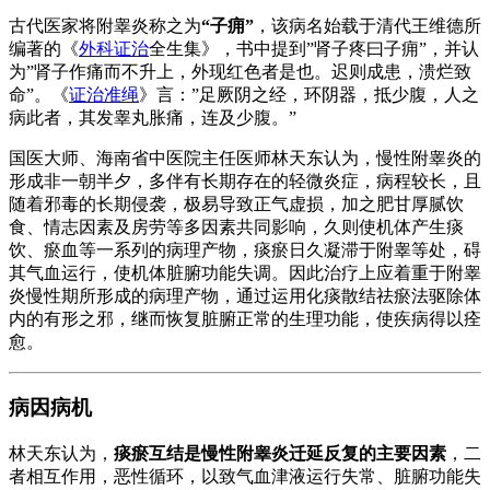
古代医家将附睾炎称之为
“子痈”
，该病名始载于清代王维德所
编著的《
外科证治
全生集》，书中提到”肾子疼曰子痈”，并认
为”肾子作痛而不升上，外现红色者是也。迟则成患，溃烂致
命”。《
证治准绳
》言：”足厥阴之经，环阴器，抵少腹，人之
病此者，其发睾丸胀痛，连及少腹。”
国医大师、海南省中医院主任医师林天东认为，慢性附睾炎的
形成非一朝半夕，多伴有长期存在的轻微炎症，病程较长，且
随着邪毒的长期侵袭，极易导致正气虚损，加之肥甘厚腻饮
食、情志因素及房劳等多因素共同影响，久则使机体产生痰
饮、瘀血等一系列的病理产物，痰瘀日久凝滞于附睾等处，碍
其气血运行，使机体脏腑功能失调。因此治疗上应着重于附睾
炎慢性期所形成的病理产物，通过运用化痰散结祛瘀法驱除体
内的有形之邪，继而恢复脏腑正常的生理功能，使疾病得以痊
愈。
病因病机
林天东认为，
痰瘀互结是慢性附睾炎迁延反复的主要因素
，二
者相互作用，恶性循环，以致气血津液运行失常、脏腑功能失