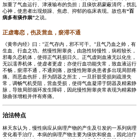
加重了气血运行、津液输布的负担；且痰饮易蒙蔽清窍，扰乱
心神，使患者出现烦躁、焦虑、抑郁的临床表现。故也有
“百
病多有痰作祟”
之说。
正虚毒恋，伤及营血，瘀滞不通
《黄帝内经》曰：”正气存内，邪不可干。”且气乃血之帅，有
生血、行血之功。然慢性附睾炎，由急性转慢性，病程较长，
邪毒久恋机体，使得正气耗损日久。正气虚则血液无以化生，
无以濡养机体，使虚者更虚；亦使行血功能失常，致血液运行
不畅，瘀滞不通，不通则痛，故慢性附睾炎患者多出现局部疼
痛。而恶血伤肝，肝为阴器之所主，一旦肝脏受损则疏泄失
常，调畅气机受阻，营血受损，使得气血凝滞于阴器及精索静
脉，导致局部循环发生障碍，因此慢性附睾炎常表现为精索静
脉曲张增粗并伴有疼痛。
治法特点
林天东认为，慢性病应从病理产物的产生及引发的一系列病理
变化着手治疗。本病的病理产物主要为痰饮和瘀血，因此治疗