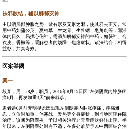
祛邪散结，辅以解郁安神
主以消局部肿胀之势，散有形及无形之邪，使其邪去正安。常
用中药如蒲公英、夏枯草、生龙骨、生牡蛎、皂角刺等；邪滞
体内日久，易扰心伤神，需添加解郁安神的中药，如茯神、合
欢皮、香橼等，缓解患者的烦躁、焦虑症状。诸法结合，相得
益彰，共奏奇效。
医案举隅
案一
段某，男，28岁，职员，2016年8月15日因”左侧阴囊内肿胀疼
痛6月，再发加重3天”前来就诊。
患者诉6月前无明显诱因出现左侧阴囊内肿胀疼痛，疼痛难
忍，立位时加重，伴寒战、发热等全身症状，到当地医院住院
治疗，诊断为附睾炎，予以相关治疗14天后症状好转出院。半
年以来，左侧附睾处时有不适，在多处诊所予以中西医结合治