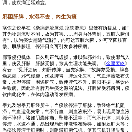
调，使疾病迁延难愈。
邪困肝脾，水湿不去，内生为痰
痰饮之说早在《杂病源流犀烛·痰饮源流》里便有所提及，如”
其为物则流动不测，故为其害……周身内外皆到，五脏六腑俱
有”，认为痰饮是随气流行，内可达五脏六腑，外可至四肢百
骸、肌肤腠理，停滞日久可引发多种疾病。
邪毒侵犯机体，日久则正气虚损，难以御邪外出，致使邪气入
里，伤及肝脉，肝脉受损，致其生理功能失调。《
金匮要略
》
有云：”见肝之病，知肝传脾，当先实脾。”故脾亦受损。脾喜
燥恶湿，邪气侵袭，伤及脾胃，脾运化失司，气血津液散布失
常，水湿停滞，困遏脾气，致使脾气不升，脾阳不振，痰饮内
生致病。因此常有脾乃生痰之源的说法。肝脾皆受邪所困，痰
饮由此化生，在体内流动引发疾病。
睾丸及附睾乃肝经所主，当痰饮停滞于肝脉，致经络气机阻
滞，气血运化失常，气不行血，则血液瘀滞，易出现局部血液
循环障碍，诸如阴囊疼痛、坠胀不适等；而气不行津，则水液
停滞，水道不通，易出现局部津液输布障碍，如附睾肿大等；
当痰饮停滞于脏腑时，则阻滞脏腑气机，使其气机升降失常，