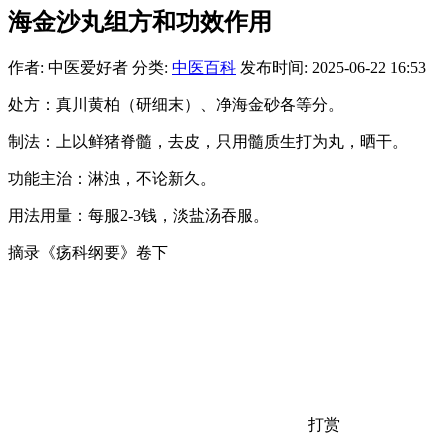
海金沙丸组方和功效作用
作者: 中医爱好者
分类:
中医百科
发布时间: 2025-06-22 16:53
处方：真川黄柏（研细末）、净海金砂各等分。
制法：上以鲜猪脊髓，去皮，只用髓质生打为丸，晒干。
功能主治：淋浊，不论新久。
用法用量：每服2-3钱，淡盐汤吞服。
摘录《疡科纲要》卷下
打赏