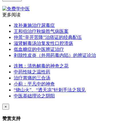
更多阅读
攻补兼施治疗尿毒症
王和伯治疗秋燥胜气病医案
仲景“辛开苦降”治痞证的经典配伍
滋肾解毒汤治复发性口腔溃疡
低血糖症的中医辨证治疗
剥脱性皮炎（外用药毒内陷）的辨证论治
连翘：清热解毒的神奇之花
中药性味之温性药
治疗胃痛的三合汤
小蓟：平凡中的神奇
“烧山火”、“透天凉”针刺手法之我见
中医基础理论之阴阳
×
赞赏支持