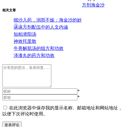
方剂
海金沙
相关文章
细沙入药，润而不燥：海金沙的妙
用之道
谈谈方剂配伍中的人文内涵
知柏潜阳汤
神效托里散
牛蒡解肌汤的组方和功效
泽漆丸的药方和功效
*
*
在此浏览器中保存我的显示名称、邮箱地址和网站地址，
以便下次评论时使用。