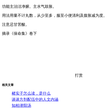
功能主治洁净腑。主水气鼓胀。
用法用量不计丸数，从少至多，服至小便清利及腹胀减为度。
注意忌甘苦酸。
摘录《保命集》卷下
打赏
相关文章
楮实子怎么读，是什么
谈谈方剂配伍中的人文内涵
知柏潜阳汤