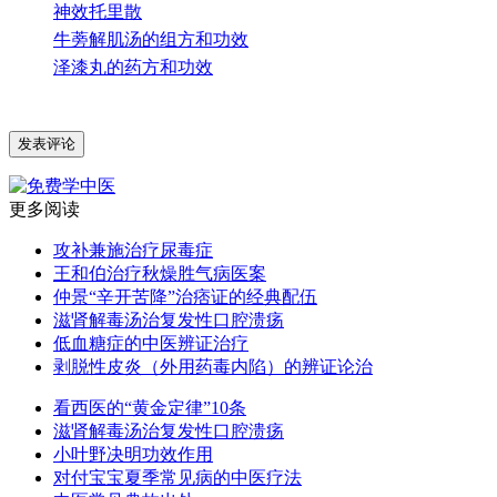
神效托里散
牛蒡解肌汤的组方和功效
泽漆丸的药方和功效
更多阅读
攻补兼施治疗尿毒症
王和伯治疗秋燥胜气病医案
仲景“辛开苦降”治痞证的经典配伍
滋肾解毒汤治复发性口腔溃疡
低血糖症的中医辨证治疗
剥脱性皮炎（外用药毒内陷）的辨证论治
看西医的“黄金定律”10条
滋肾解毒汤治复发性口腔溃疡
小叶野决明功效作用
对付宝宝夏季常见病的中医疗法