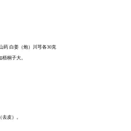
山药 白姜（炮）川芎各30克
如梧桐子大。
（去皮）。