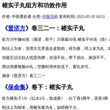
楮实子丸组方和功效作用
作者: 中医爱好者
分类:
中医百科
发布时间: 2025-05-19 16:53
《
普济方
》卷三二一：楮实子丸
处方川牛膝60克（酒浸，焙干）川萆薢30克 楮实子90克（焙）
制法上为末，另用大北枣蒸去皮取肉，研为膏，同上末为丸，
功能主治主妇人忧思伤脾，水湿不化，带下赤白，淋沥不干。
用法用量每服40丸，空腹时用米饮送下。蜜丸亦可。
摘录《普济方》卷三二一
《
保命集
》卷下：楮实子丸
处方楮实子1斗（以水2斗，熬成膏），白丁香1两半，茯苓3两
制法上为细末，用楮实膏为丸，如梧桐子大。