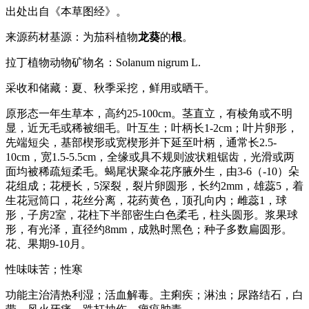
出处出自《本草图经》。
来源药材基源：为茄科植物
龙葵
的
根
。
拉丁植物动物矿物名：Solanum nigrum L.
采收和储藏：夏、秋季采挖，鲜用或晒干。
原形态一年生草本，高约25-100cm。茎直立，有棱角或不明
显，近无毛或稀被细毛。叶互生；叶柄长1-2cm；叶片卵形，
先端短尖，基部楔形或宽楔形并下延至叶柄，通常长2.5-
10cm，宽1.5-5.5cm，全缘或具不规则波状粗锯齿，光滑或两
面均被稀疏短柔毛。蝎尾状聚伞花序腋外生，由3-6（-10）朵
花组成；花梗长，5深裂，裂片卵圆形，长约2mm，雄蕊5，着
生花冠筒口，花丝分离，花药黄色，顶孔向内；雌蕊1，球
形，子房2室，花柱下半部密生白色柔毛，柱头圆形。浆果球
形，有光泽，直径约8mm，成熟时黑色；种子多数扁圆形。
花、果期9-10月。
性味味苦；性寒
功能主治清热利湿；活血解毒。主痢疾；淋浊；尿路结石，白