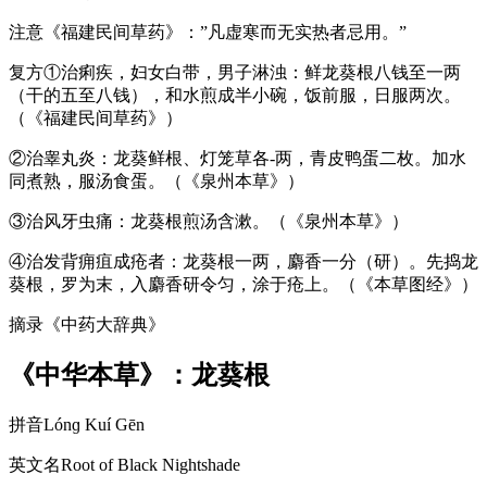
注意《福建民间草药》：”凡虚寒而无实热者忌用。”
复方①治痢疾，妇女白带，男子淋浊：鲜龙葵根八钱至一两
（干的五至八钱），和水煎成半小碗，饭前服，日服两次。
（《福建民间草药》）
②治睾丸炎：龙葵鲜根、灯笼草各-两，青皮鸭蛋二枚。加水
同煮熟，服汤食蛋。（《泉州本草》）
③治风牙虫痛：龙葵根煎汤含漱。（《泉州本草》）
④治发背痈疽成疮者：龙葵根一两，麝香一分（研）。先捣龙
葵根，罗为末，入麝香研令匀，涂于疮上。（《本草图经》）
摘录《中药大辞典》
《中华本草》：龙葵根
拼音Lónɡ Kuí Gēn
英文名Root of Black Nightshade