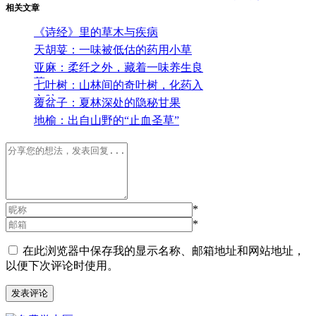
相关文章
《诗经》里的草木与疾病
天胡荽：一味被低估的药用小草
亚麻：柔纤之外，藏着一味养生良
药
七叶树：山林间的奇叶树，化药入
心脉
覆盆子：夏林深处的隐秘甘果
地榆：出自山野的“止血圣草”
*
*
在此浏览器中保存我的显示名称、邮箱地址和网站地址，
以便下次评论时使用。