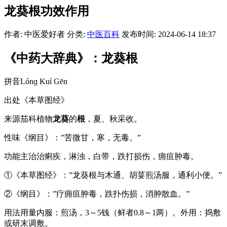
龙葵根功效作用
作者: 中医爱好者
分类:
中医百科
发布时间: 2024-06-14 18:37
《中药大辞典》：龙葵根
拼音Lónɡ Kuí Gēn
出处《本草图经》
来源茄科植物
龙葵
的
根
，夏、秋采收。
性味《纲目》：”苦微甘，寒，无毒。”
功能主治治痢疾，淋浊，白带，跌打损伤，痈疽肿毒。
①《本草图经》：”龙葵根与木通、胡荽煎汤服，通利小便。”
②《纲目》：”疗痈疽肿毒，跌扑伤损，消肿散血。”
用法用量内服：煎汤，3～5钱（鲜者0.8～1两）。外用：捣敷
或研末调敷。