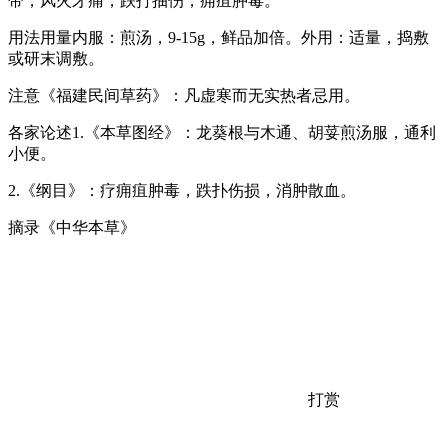
带，风火牙痛，跌打抽伤，痈疽肿毒。
用法用量内服：煎汤，9-15g，鲜品加倍。外用：适量，捣敷
或研末调敷。
注意《福建民间草药》：凡虚寒而无实热者忌用。
各家论述1.《本草图经》：龙葵根与木通、胡荽煎汤服，通利
小便。
2.《纲目》：疗痈疽肿毒，跌扑伤损，消肿散血。
摘录《中华本草》
打赏