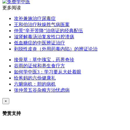
更多阅读
攻补兼施治疗尿毒症
王和伯治疗秋燥胜气病医案
仲景“辛开苦降”治痞证的经典配伍
滋肾解毒汤治复发性口腔溃疡
低血糖症的中医辨证治疗
剥脱性皮炎（外用药毒内陷）的辨证论治
接骨草：草中瑰宝，药界奇珍
谷雨的证候和养生食疗方
如何学中医3：学习要从大处着眼
给爸妈的六份健康礼
六腑病机：胆的病机
张仲景五谷杂粮方治忧虑病
×
赞赏支持