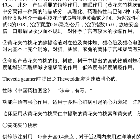
也大。此外，产生明显的镇静作用、催眠作用（黄花夹竹桃次
中分离得一种新的结晶成分，其理化、药理特性与已知7种（果
治疗宽度均介于毒毛旋花子甙G与洋地黄毒甙之间。为迟效性
甙G的1/18，治疗宽度0.66毫克/公斤，治疗指数15.0，故
倍，口服后吸收少而不规则，对怀孕子宫有较大的收缩作用。
②黄花夹竹桃花的醇提溶液对在位及离体蛙、猫心脏及猫心电图证明
时内基本上完全消除。对猫、豚鼠、家兔的离体子宫和肠管有
③印度产黄花夹竹桃的根、树皮、树干中提出的含甙物质对蛙
度能增强乙酰胆碱收缩肠管的作用，低浓度有轻度解痉作用。
Thevetia gaumeri中提出之Thevetoidin亦为速效强心甙。
性味《中国药植图鉴》：”味辛，有毒。”
功能主治有强心作用。适用于多种心脏病引起的心力衰竭，阵
临床应用从黄花夹竹桃果仁中提取的黄花夹竹桃素和黄夹甙，
①黄花夹竹桃素
供静脉注射用，每毫升含0.4毫克，对于近2周内未用过洋地黄的