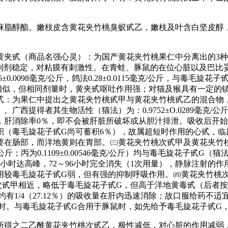
脂醇酯。嫩枝皮含黄花夹竹桃臭蚁甙乙，嫩枝及叶含白坚皮醇，嫩枝
黄夹甙（商品名强心灵）：为国产黄花夹竹桃果仁中分离出的3
苦，制剂稳定，对粘膜有刺激性。在青蛙、豚鼠的在位心脏以及巴
.0098毫克/公斤，鸽法0.28±0.0115毫克/公斤，与毒
相似，但相同剂量时，黄夹甙呕吐作用强；对猫及猴具有一定的
：为果仁中提出之黄花夹竹桃甙甲与黄花夹竹桃甙乙的混合物，早
。广西提得者其生物活性（猫法）为：0.9752±O.0289毫克
1％，肝消除率0％，即不会被肝脏所破坏或从胆汁排泄。吸收后开
蓄积（毒毛旋花子甙G尚可蓄积6％），故属超短时作用的心甙，
要在肠部，而洋地黄则在胃部。㈢黄花夹竹桃次甙甲及黄花夹竹
公斤；丙为0.1109±0.00546毫克/公斤）均与毒毛旋花子甙G（猫法
1小时达高峰，72～96小时完全消失（1次用量），静脉注射的
用较毒毛旋花子甙G弱，但有强的抑制呼吸作用。㈣黄花夹竹桃
花夹竹桃次甙甲相近，略低于毒毛旋花子甙G，但高于洋地黄毒甙（
1/4（27.12％）的吸收量在肝内迅速消除；故口服给药不适宜。
公斤/小时。与毒毛旋花子甙G合用于豚鼠时，如先给予毒毛旋花子
所得之二乙酰黄花夹竹桃次甙乙，极性减低，对心脏的作用减弱