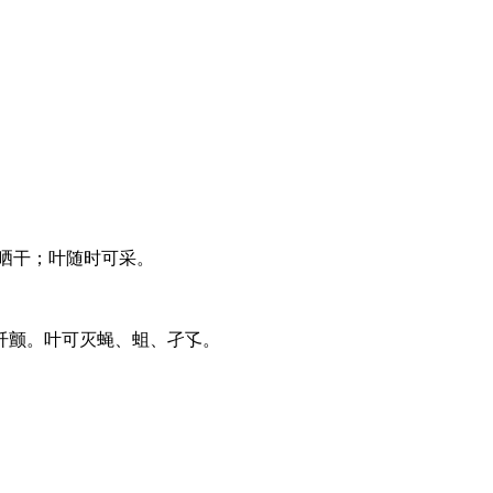
晒干；叶随时可采。
纤颤。叶可灭蝇、蛆、孑孓。