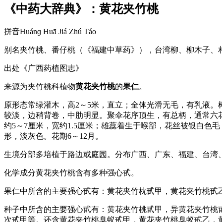
《中药大辞典》：黄花夹竹桃
拼音Huánɡ Huā Jiá Zhú Táo
别名夹竹桃、番仔桃（《福建中草药》），台湾柳、柳木子、
出处《广西药植图志》
来源为夹竹桃科植物
黄花夹竹桃
的
果仁
。
原形态常绿灌木，高2～5米，直立；全体光滑无毛，有乳液。树
较淡，边稍背卷，中肋明显。聚伞花序顶生，有总柄，通常六花
约5～7厘米，宽约1.5厘米；雄蕊着生于喉部，花丝被银白色
形，淡灰色。花期6～12月。
生境分部多培植于路边或庭园。分布广西、广东、福建、台湾
化学成分黄花夹竹桃含有多种强心甙。
果仁中所含的主要强心甙有：黄花夹竹枕甙甲，黄花夹竹桃甙
种子中所含的主要强心甙有：黄花夹竹桃甙甲，异黄花夹竹桃
次甙甲等。还含黄花夹竹桃臭蚁甙甲，黄花夹竹桃臭蚁甙乙，