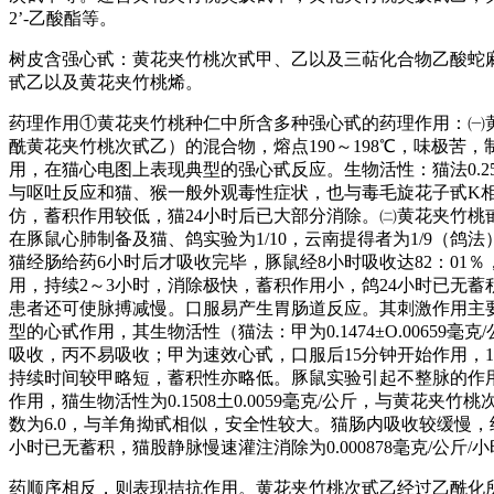
2’-乙酸酯等。
树皮含强心甙：黄花夹竹桃次甙甲、乙以及三萜化合物乙酸蛇麻
甙乙以及黄花夹竹桃烯。
药理作用①黄花夹竹桃种仁中所含多种强心甙的药理作用：㈠
酰黄花夹竹桃次甙乙）的混合物，熔点190～198℃，味极
用，在猫心电图上表现典型的强心甙反应。生物活性：猫法0.25±0
与呕吐反应和猫、猴一般外观毒性症状，也与毒毛旋花子甙K
仿，蓄积作用较低，猫24小时后已大部分消除。㈡黄花夹竹桃甙
在豚鼠心肺制备及猫、鸽实验为1/10，云南提得者为1/9（鸽法）
猫经肠给药6小时后才吸收完毕，豚鼠经8小时吸收达82：0
用，持续2～3小时，消除极快，蓄积作用小，鸽24小时已无
患者还可使脉搏减慢。口服易产生胃肠道反应。其刺激作用主
型的心甙作用，其生物活性（猫法：甲为0.1474±O.00659毫克/
吸收，丙不易吸收；甲为速效心甙，口服后15分钟开始作用，
持续时间较甲略短，蓄积性亦略低。豚鼠实验引起不整脉的作
作用，猫生物活性为0.1508土0.0059毫克/公斤，与黄
数为6.0，与羊角拗甙相似，安全性较大。猫肠内吸收较缓慢，约有
小时已无蓄积，猫股静脉慢速灌注消除为0.000878毫克/
药顺序相反，则表现拮抗作用。黄花夹竹桃次甙乙经过乙酰化