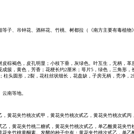
相等子、吊钟花、酒杯花、竹桃、树都拉（《南方主要有毒植物
皮棕褐色，皮孔明显；小枝下垂，灰绿色。叶互生，无柄，革质，
成簇，黄色，芳香；花梗长约2厘米；萼片5，绿色，三角形，
毛；柱头圆形，2裂，花柱丝状细长，花盘缺，子房无柄，秃净，2
、云南等地。
乙，黄花夹竹桃次甙甲，黄花夹竹桃次甙乙，黄花夹竹桃次甙丙
甙乙，黄花夹竹桃二糖甙，黄花夹竹桃次甙乙，单乙酰黄花夹竹
黄花夹竹桃黄酮素。发酵的种子中有：黄花夹竹桃次甙乙，单乙