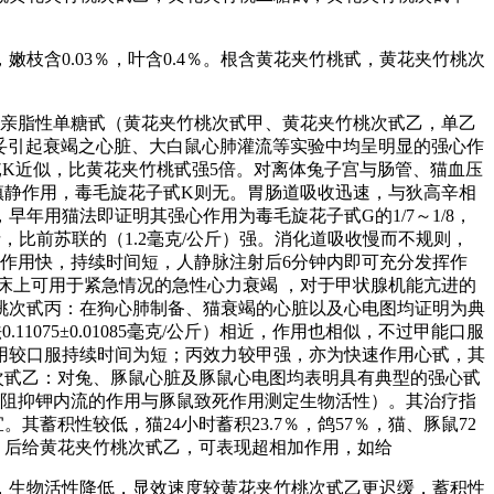
含0.03％，叶含0.4％。根含黄花夹竹桃甙，黄花夹竹桃次
种亲脂性单糖甙（黄花夹竹桃次甙甲、黄花夹竹桃次甙乙，单乙
比妥引起衰竭之心脏、大白鼠心肺灌流等实验中均呈明显的强心作
毛旋花子甙K近似，比黄花夹竹桃甙强5倍。对离体兔子宫与肠管、猫血压
镇静作用，毒毛旋花子甙K则无。胃肠道吸收迅速，与狄高辛相
年用猫法即证明其强心作用为毒毛旋花子甙G的1/7～1/8，
/公斤，比前苏联的（1.2毫克/公斤）强。消化道吸收慢而不规则，
始作用快，持续时间短，人静脉注射后6分钟内即可充分发挥作
临床上可用于紧急情况的急性心力衰竭 ，对于甲状腺机能亢进的
桃次甙丙：在狗心肺制备、猫衰竭的心脏以及心电图均证明为典
0.11075±0.01085毫克/公斤）相近，作用也相似，不过甲能口服
作用较口服持续时间为短；丙效力较甲强，亦为快速作用心甙，其
次甙乙：对兔、豚鼠心脏及豚鼠心电图均表明具有典型的强心甙
后者按阻抑钾内流的作用与豚鼠致死作用测定生物活性）。其治疗指
其蓄积性较低，猫24小时蓄积23.7％，鸽57％，猫、豚鼠72
甙G，后给黄花夹竹桃次甙乙，可表现超相加作用，如给
，生物活性降低，显效速度较黄花夹竹桃次甙乙更迟缓，蓄积性