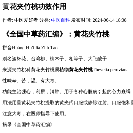
黄花夹竹桃功效作用
作者: 中医爱好者
分类:
中医百科
发布时间: 2024-06-14 18:38
《全国中草药汇编》：黄花夹竹桃
拼音Huánɡ Huā Jiá Zhú Táo
别名酒杯花、台湾柳、柳木子、相等子、大飞酸子
来源夹竹桃科黄花夹竹桃属植物
黄花夹竹桃
Thevetia peruvian
性味辛、苦，温。有大毒。
功能主治强心，利尿，消肿。用于各种心脏病引起的心力衰竭
用法用量黄花夹竹桃提取的黄夹甙口服或静脉注射。口服饱和量为
注意大毒，在医师指导下使用。
摘录《全国中草药汇编》