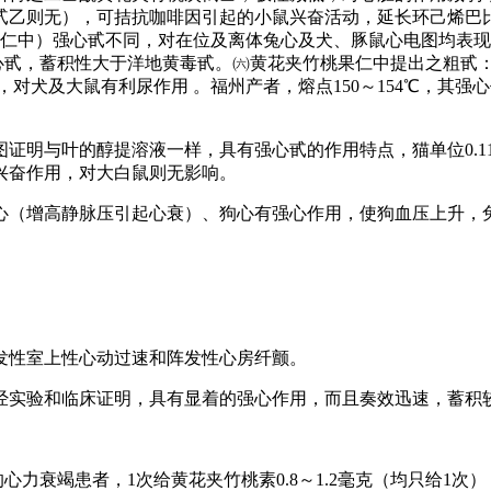
甙乙则无），可拮抗咖啡因引起的小鼠兴奋活动，延长环己烯巴
仁中）强心甙不同，对在位及离体兔心及犬、豚鼠心电图均表现强
心甙，蓄积性大于洋地黄毒甙。㈥黄花夹竹桃果仁中提出之粗甙
较安全，对犬及大鼠有利尿作用 。福州产者，熔点150～154℃，其
与叶的醇提溶液一样，具有强心甙的作用特点，猫单位0.119±
兴奋作用，对大白鼠则无影响。
心（增高静脉压引起心衰）、狗心有强心作用，使狗血压上升，
发性室上性心动过速和阵发性心房纤颤。
经实验和临床证明，具有显着的强心作用，而且奏效迅速，蓄积
心力衰竭患者，1次给黄花夹竹桃素0.8～1.2毫克（均只给1次