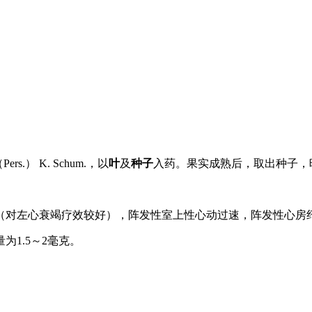
a （Pers.） K. Schum.，以
叶
及
种子
入药。果实成熟后，取出种子，
（对左心衰竭疗效较好），阵发性室上性心动过速，阵发性心房
1.5～2毫克。