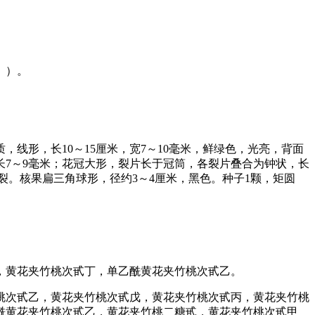
》）。
线形，长10～15厘米，宽7～10毫米，鲜绿色，光亮，背面
长7～9毫米；花冠大形，裂片长于冠筒，各裂片叠合为钟状，长
裂。核果扁三角球形，径约3～4厘米，黑色。种子1颗，矩圆
，黄花夹竹桃次甙丁，单乙酰黄花夹竹桃次甙乙。
桃次甙乙，黄花夹竹桃次甙戊，黄花夹竹桃次甙丙，黄花夹竹桃
酰黄花夹竹桃次甙乙，黄花夹竹桃二糖甙，黄花夹竹桃次甙甲