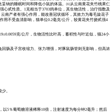
比妥钠的睡眠时间和降低小鼠的体温。㈤从云南黄花夹竹桃果仁
心甙性质。1克相当于3703鸽单位，其生物活性，治疗指数及
：云南产者有强心作用，能改善冠状循环，其效力为毒毛旋花子
强心作用不受血清影响，猫单位0.2毫克/公斤，较黄花夹竹挠甙强4
0.0059克/公斤，生物活性比叶高，蓄积性与叶近似，猫24小
兔回肠及子宫收缩力、张力增强，对豚鼠肠管则无影响，但高浓
较少。
），以5％葡萄糖溶液稀释10倍，注射速度为每分钟2毫升；然后