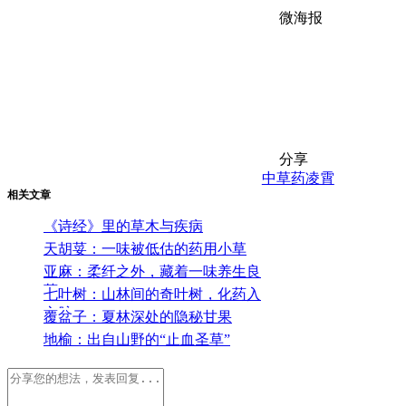
微海报
分享
中草药
凌霄
相关文章
《诗经》里的草木与疾病
天胡荽：一味被低估的药用小草
亚麻：柔纤之外，藏着一味养生良
药
七叶树：山林间的奇叶树，化药入
心脉
覆盆子：夏林深处的隐秘甘果
地榆：出自山野的“止血圣草”