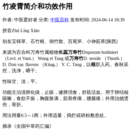
竹凌霄简介和功效作用
作者: 中医爱好者
分类:
中医百科
发布时间: 2024-06-14 18:39
拼音Zhú Línɡ Xiāo
别名宝铎草、石竹根、倒竹散、百尾笋、小伸筋草[陕西]
来源为百合科万寿竹属植物
长蕊万寿竹
Disporum bodinieri
（Levl. et Vant.） Wang et Tang 或
万寿竹
D. sessile （Thunb.）
D. Don var. flavens （Kitag.） Y. C. Tang，以
根
部入药。春秋采
挖，洗净，晒干。
性味甘、淡，平。
功能主治清肺化痰，止咳，健脾消食，舒筋活血。用于肺结核
咳嗽，食欲不振，胸腹胀满，筋骨疼痛，腰腿痛；外用治烧烫
伤，骨折。
用法用量0.5～1两；外用适量，捣烂或研粉敷患处。
摘录《全国中草药汇编》