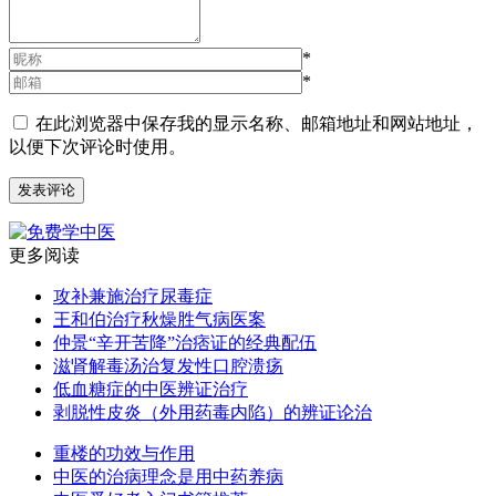
*
*
在此浏览器中保存我的显示名称、邮箱地址和网站地址，
以便下次评论时使用。
更多阅读
攻补兼施治疗尿毒症
王和伯治疗秋燥胜气病医案
仲景“辛开苦降”治痞证的经典配伍
滋肾解毒汤治复发性口腔溃疡
低血糖症的中医辨证治疗
剥脱性皮炎（外用药毒内陷）的辨证论治
重楼的功效与作用
中医的治病理念是用中药养病