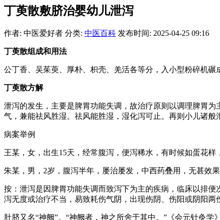
丁萸散敷脐治婴幼儿泄泻
作者: 中医爱好者
分类:
中医百科
发布时间: 2025-04-25 09:16
丁萸散组成和用法
公丁香、吴茱萸、厚朴、枳壳、羌活各等分，入小型粉碎机碾成
丁萸散方解
泄泻的发生，主要是脾胃功能失调，故治疗原则以调理脾胃为
气，兼能祛风胜湿。祛风能胜湿，湿化泻可止。再则小儿诸般
病案举例
王某，女，出生15天，经常腹泻，便泻稀水，有时候如蛋花样，
朱某，男，2岁，腹泻半年，屡治屡发，中西药叠用，无甚效果
按：泄泻是因脾胃功能失调而致泻下为主的疾病，临床以排便
泻无度或治疗不当，易致耗伤气阴，出现伤阴、伤阳或阴阳两
肚脐又名“神阙”。“神阙者，神之所舍于其中。”《会元针灸