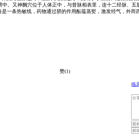
脐中。又神阙穴位于人体正中，与督脉相表里，连十二经脉、五
经络是一条热敏线，药物通过脐的作用酝蕴蒸熨，激发经气，外而
赞(1)
临