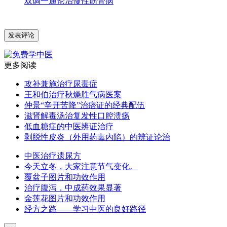
双调一通论治慢性筋骨病
更多阅读
攻补兼施治疗尿毒症
王和伯治疗秋燥胜气病医案
仲景“辛开苦降”治痞证的经典配伍
滋肾解毒汤治复发性口腔溃疡
低血糖症的中医辨证治疗
剥脱性皮炎（外用药毒内陷）的辨证论治
中医治疗遗尿方
今天立冬，大家注意节气变化。
覆盆子图片和功效作用
治疗腹泻，中成药效果显著
金莲花图片和功效作用
经方之路——学习中医的良好路径