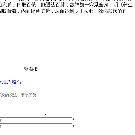
脏六腑、四肢百骸，能通达百脉，故神阙一穴系全身，明《养生
四肢百骸，内而经络脏腑，从而达到扶正祛邪，除病却疾的作
微海报
床
泄泻
腹泻
*
*