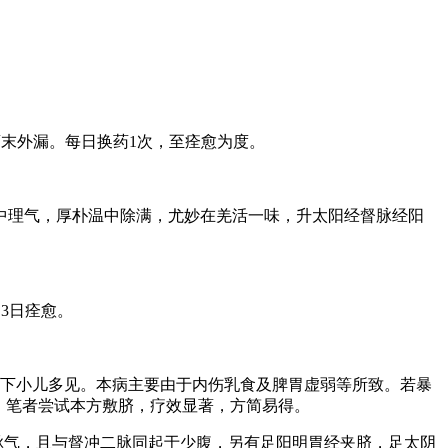
药末外漏。每日换药1次，至痊愈为度。
中理气，厚朴温中除满，尤妙在羌活一味，升太阳经督脉经阳
3日痊愈。
以下小儿多见。本病主要由于内伤乳食及脾胃虚弱等所致。若暴
。笔者尝试本方敷脐，疗效显著，方简易得。
脉气，且与督冲二脉同起于少腹，另有足阳明胃经夹脐，足太阴