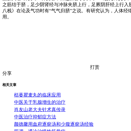
之筋结于脐，足少阴肾经与冲脉夹脐上行，足厥阴肝经上行入
八栈》在论及气功时有“气气归脐”之说。有研究认为，人体
用。
打赏
分享
相关文章
栝蒌瞿麦丸的临床应用
中医关于乳腺增生的治疗
肖友山老大夫针术真传录
中医治疗抑郁症方法
颜德馨用血府逐瘀汤和少腹逐瘀汤经验