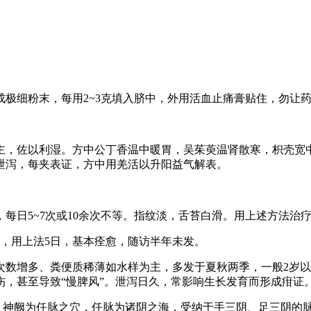
极细粉末，每用2~3克填入脐中，外用活血止痛膏贴住，勿让
主，佐以利湿。方中公丁香温中暖胃，吴茱萸温肾散寒，枳壳宽
泄泻，每夹表证，方中用羌活以升阳益气解表。
每日5~7次或10余次不等。指纹淡，舌苔白滑。用上述方法治疗
，用上法5日，基本痊愈，随访半年未发。
次数增多、粪便质稀薄如水样为主，多发于夏秋两季，一般2岁
伤，甚至导致“慢脾风”。泄泻日久，常影响生长发育而形成疳证
学》神阙为任脉之穴，任脉为诸阴之海，受纳于手三阴、足三阴的