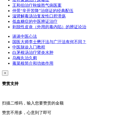
王和伯治疗秋燥胜气病医案
仲景“辛开苦降”治痞证的经典配伍
滋肾解毒汤治复发性口腔溃疡
低血糖症的中医辨证治疗
剥脱性皮炎（外用药毒内陷）的辨证论治
谈谈中医心法
国医大师李士懋汗法与广汗法有何不同？
中医脉诊入门教程
白茅根汤治疗肾炎水肿
乌梅丸治久痢
蕹菜根简介和功效作用
×
赞赏支持
扫描二维码，输入您要赞赏的金额
赞赏不用多，心意到了即可