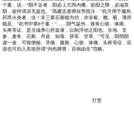
个案，说：“阴不足者，阳必上亢而内燔。欲阳之降，必滋其
阴，徒恃清凉无益也。”高建忠老师在旁批注：“此方用于服热
药而火炎者，佳！非三黄石膏能为功，亦非银、翘、菊、薄所
能及。”此书中第8个案：“……阴气益伤，致有心烦、体痛、
头疼等证。是当滋养心肝血液，以制浮动之阳也。生地、玄
参、麦冬、石斛、丹皮、知母、茯苓、甘草。”可见，阳明阴
虚一途，可致便秘、牙痛、腹胀、心烦、体痛、头疼等症，应
该也可归入东垣所谓“内伤脾胃，百病由生”范畴。
打赏