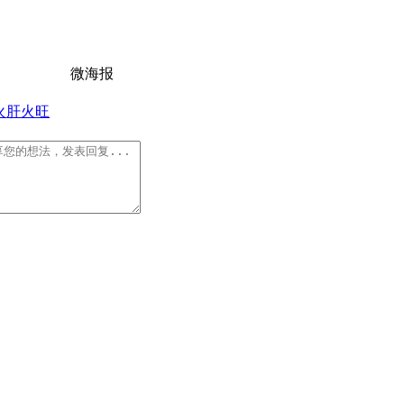
微海报
火
肝火旺