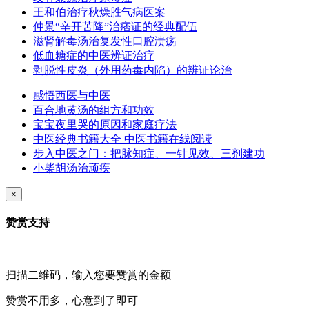
王和伯治疗秋燥胜气病医案
仲景“辛开苦降”治痞证的经典配伍
滋肾解毒汤治复发性口腔溃疡
低血糖症的中医辨证治疗
剥脱性皮炎（外用药毒内陷）的辨证论治
感悟西医与中医
百合地黄汤的组方和功效
宝宝夜里哭的原因和家庭疗法
中医经典书籍大全 中医书籍在线阅读
步入中医之门：把脉知症、一针见效、三剂建功
小柴胡汤治顽疾
×
赞赏支持
扫描二维码，输入您要赞赏的金额
赞赏不用多，心意到了即可