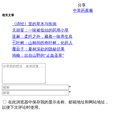
分享
中草药
蒺藜
相关文章
《诗经》里的草木与疾病
天胡荽：一味被低估的药用小草
亚麻：柔纤之外，藏着一味养生良
药
七叶树：山林间的奇叶树，化药入
心脉
覆盆子：夏林深处的隐秘甘果
地榆：出自山野的“止血圣草”
*
*
在此浏览器中保存我的显示名称、邮箱地址和网站地址，
以便下次评论时使用。