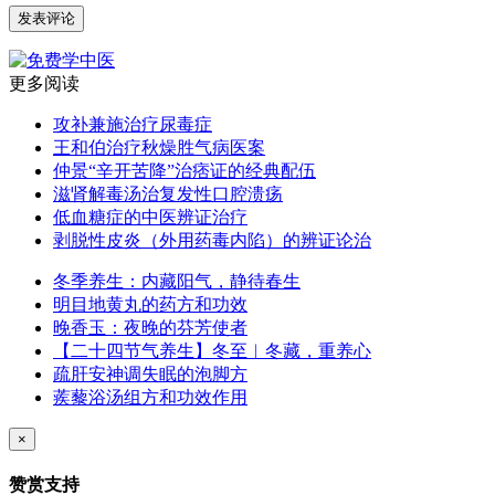
更多阅读
攻补兼施治疗尿毒症
王和伯治疗秋燥胜气病医案
仲景“辛开苦降”治痞证的经典配伍
滋肾解毒汤治复发性口腔溃疡
低血糖症的中医辨证治疗
剥脱性皮炎（外用药毒内陷）的辨证论治
冬季养生：内藏阳气，静待春生
明目地黄丸的药方和功效
晚香玉：夜晚的芬芳使者
【二十四节气养生】冬至︱冬藏，重养心
疏肝安神调失眠的泡脚方
蒺藜浴汤组方和功效作用
×
赞赏支持