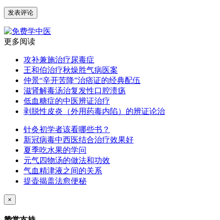
更多阅读
攻补兼施治疗尿毒症
王和伯治疗秋燥胜气病医案
仲景“辛开苦降”治痞证的经典配伍
滋肾解毒汤治复发性口腔溃疡
低血糖症的中医辨证治疗
剥脱性皮炎（外用药毒内陷）的辨证论治
针灸初学者该看哪些书？
新冠病毒中西医结合治疗效果好
夏季吃水果的学问
元气四物汤的做法和功效
气血精津液之间的关系
提壶揭盖法愈便秘
×
赞赏支持