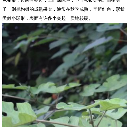
宽卵形，边缘有锯齿，上面深绿色，下面密被柔毛。而楮实
子，则是构树的成熟果实，通常在秋季成熟，呈橙红色，形状
类似小球形，表面有许多小突起，质地较硬。