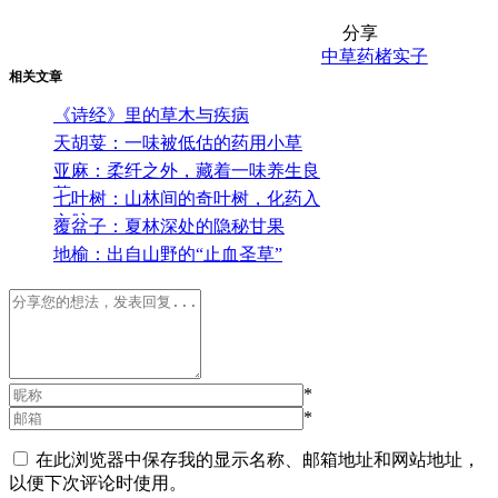
分享
中草药
楮实子
相关文章
《诗经》里的草木与疾病
天胡荽：一味被低估的药用小草
亚麻：柔纤之外，藏着一味养生良
药
七叶树：山林间的奇叶树，化药入
心脉
覆盆子：夏林深处的隐秘甘果
地榆：出自山野的“止血圣草”
*
*
在此浏览器中保存我的显示名称、邮箱地址和网站地址，
以便下次评论时使用。