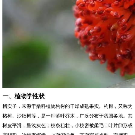
一、植物学性状
楮实子，来源于桑科植物构树的干燥成熟果实。构树，又称为
楮树、沙纸树等，是一种落叶乔木，广泛分布于我国各地。其
树皮平滑，呈浅灰色；枝条粗壮，小枝密被柔毛；叶片卵形或