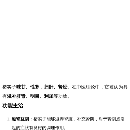
楮实子
味甘、性寒，归肝、肾经
。在中医理论中，它被认为具
有
滋补肝肾、明目、利尿
等功效。
功能主治
滋肾益阴
：楮实子能够滋养肾脏，补充肾阴，对于肾阴虚引
起的症状有良好的调理作用。