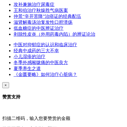
攻补兼施治疗尿毒症
王和伯治疗秋燥胜气病医案
仲景“辛开苦降”治痞证的经典配伍
滋肾解毒汤治复发性口腔溃疡
低血糖症的中医辨证治疗
剥脱性皮炎（外用药毒内陷）的辨证论治
中医对抑郁症的认识和临床治疗
经典中成药的三大不幸
小儿湿疹的治疗
冬季外感喉咙痛的中医良方
夏季养生之道
《金匮要略》如何治疗心脏病？
×
赞赏支持
扫描二维码，输入您要赞赏的金额