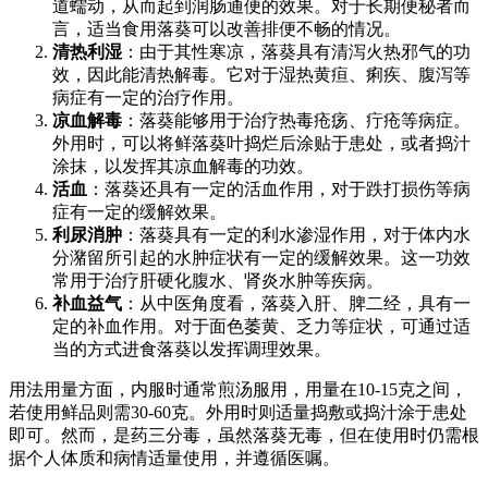
道蠕动，从而起到润肠通便的效果。对于长期便秘者而
言，适当食用落葵可以改善排便不畅的情况。
清热利湿
：由于其性寒凉，落葵具有清泻火热邪气的功
效，因此能清热解毒。它对于湿热黄疸、痢疾、腹泻等
病症有一定的治疗作用。
凉血解毒
：落葵能够用于治疗热毒疮疡、疔疮等病症。
外用时，可以将鲜落葵叶捣烂后涂贴于患处，或者捣汁
涂抹，以发挥其凉血解毒的功效。
活血
：落葵还具有一定的活血作用，对于跌打损伤等病
症有一定的缓解效果。
利尿消肿
：落葵具有一定的利水渗湿作用，对于体内水
分潴留所引起的水肿症状有一定的缓解效果。这一功效
常用于治疗肝硬化腹水、肾炎水肿等疾病。
补血益气
：从中医角度看，落葵入肝、脾二经，具有一
定的补血作用。对于面色萎黄、乏力等症状，可通过适
当的方式进食落葵以发挥调理效果。
用法用量方面，内服时通常煎汤服用，用量在10-15克之间，
若使用鲜品则需30-60克。外用时则适量捣敷或捣汁涂于患处
即可。然而，是药三分毒，虽然落葵无毒，但在使用时仍需根
据个人体质和病情适量使用，并遵循医嘱。