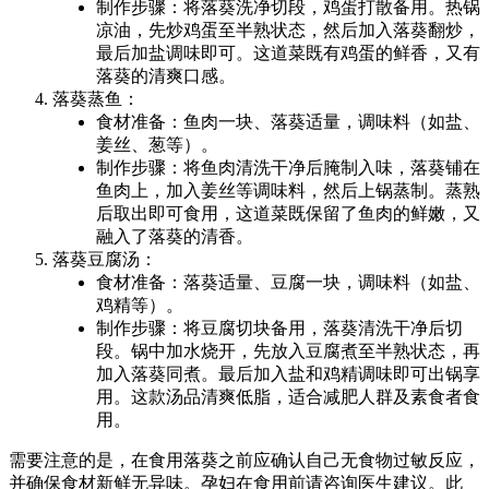
制作步骤：将落葵洗净切段，鸡蛋打散备用。热锅
凉油，先炒鸡蛋至半熟状态，然后加入落葵翻炒，
最后加盐调味即可。这道菜既有鸡蛋的鲜香，又有
落葵的清爽口感。
落葵蒸鱼：
食材准备：鱼肉一块、落葵适量，调味料（如盐、
姜丝、葱等）。
制作步骤：将鱼肉清洗干净后腌制入味，落葵铺在
鱼肉上，加入姜丝等调味料，然后上锅蒸制。蒸熟
后取出即可食用，这道菜既保留了鱼肉的鲜嫩，又
融入了落葵的清香。
落葵豆腐汤：
食材准备：落葵适量、豆腐一块，调味料（如盐、
鸡精等）。
制作步骤：将豆腐切块备用，落葵清洗干净后切
段。锅中加水烧开，先放入豆腐煮至半熟状态，再
加入落葵同煮。最后加入盐和鸡精调味即可出锅享
用。这款汤品清爽低脂，适合减肥人群及素食者食
用。
需要注意的是，在食用落葵之前应确认自己无食物过敏反应，
并确保食材新鲜无异味。孕妇在食用前请咨询医生建议。此