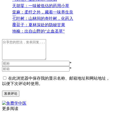
天胡荽：一味被低估的药用小草
亚麻：柔纤之外，藏着一味养生良
药
七叶树：山林间的奇叶树，化药入
心脉
覆盆子：夏林深处的隐秘甘果
地榆：出自山野的“止血圣草”
*
*
在此浏览器中保存我的显示名称、邮箱地址和网站地址，
以便下次评论时使用。
更多阅读