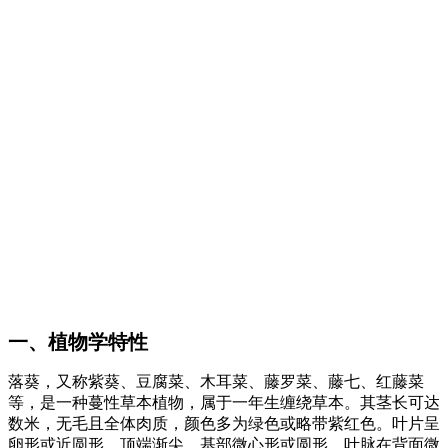
一、植物学特性
落葵，又称紫葵、豆腐菜、木耳菜、藤罗菜、藤七、红藤菜
等，是一种蔓性草本植物，属于一年生缠绕草本。其茎长可达
数米，无毛且全体肉质，颜色多为绿色或略带紫红色。叶片呈
卵形或近圆形，顶端渐尖，基部微心形或圆形，叶脉在背面微