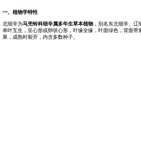
一、植物学特性
北细辛为
马兜铃科细辛属多年生草本植物
，别名东北细辛、辽
单叶互生，呈心形或卵状心形，叶缘全缘，叶面绿色，背面带
果，成熟时裂开，内含多数种子。