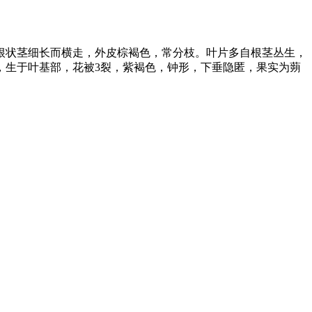
其根状茎细长而横走，外皮棕褐色，常分枝。叶片多自根茎丛生，
，生于叶基部，花被3裂，紫褐色，钟形，下垂隐匿，果实为蒴