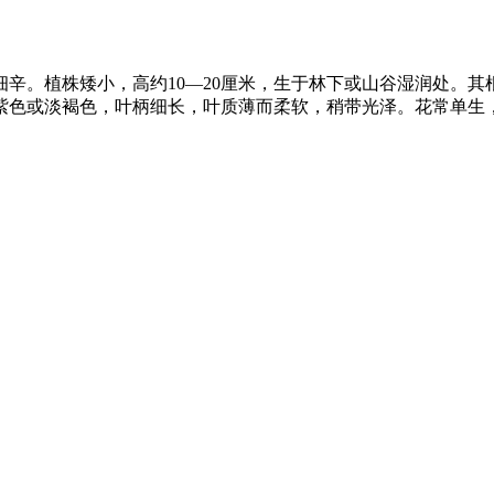
细辛。植株矮小，高约10—20厘米，生于林下或山谷湿润处。
紫色或淡褐色，叶柄细长，叶质薄而柔软，稍带光泽。花常单生