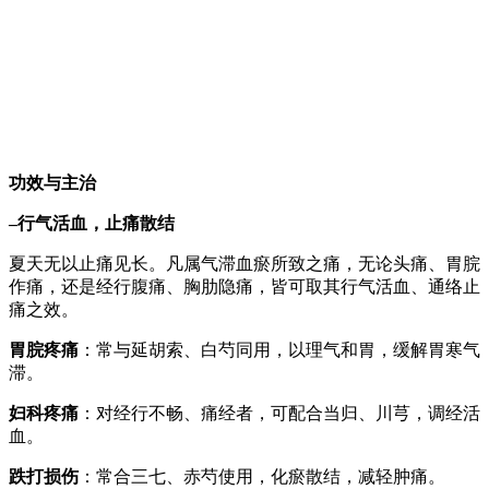
功效与主治
–行气活血，止痛散结
夏天无以止痛见长。凡属气滞血瘀所致之痛，无论头痛、胃脘
作痛，还是经行腹痛、胸肋隐痛，皆可取其行气活血、通络止
痛之效。
胃脘疼痛
：常与延胡索、白芍同用，以理气和胃，缓解胃寒气
滞。
妇科疼痛
：对经行不畅、痛经者，可配合当归、川芎，调经活
血。
跌打损伤
：常合三七、赤芍使用，化瘀散结，减轻肿痛。