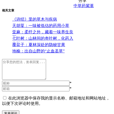
分享
中草药
紫堇
相关文章
《诗经》里的草木与疾病
天胡荽：一味被低估的药用小草
亚麻：柔纤之外，藏着一味养生良
药
七叶树：山林间的奇叶树，化药入
心脉
覆盆子：夏林深处的隐秘甘果
地榆：出自山野的“止血圣草”
*
*
在此浏览器中保存我的显示名称、邮箱地址和网站地址，
以便下次评论时使用。