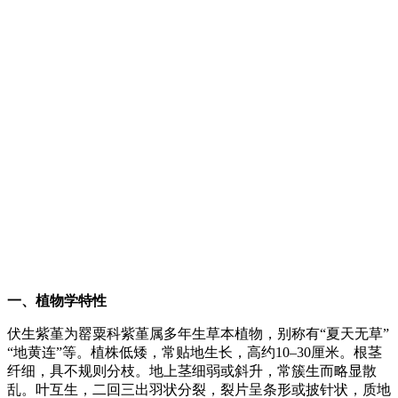
一、植物学特性
伏生紫堇为罂粟科紫堇属多年生草本植物，别称有“夏天无草”
“地黄连”等。植株低矮，常贴地生长，高约10–30厘米。根茎
纤细，具不规则分枝。地上茎细弱或斜升，常簇生而略显散
乱。叶互生，二回三出羽状分裂，裂片呈条形或披针状，质地