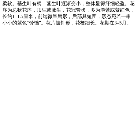
柔软。基生叶有柄，茎生叶逐渐变小，整体显得纤细轻盈。花
序为总状花序，顶生或腋生，花冠管状，多为淡紫或紫红色，
长约1–1.5厘米，前端微呈唇形，后部具短距，形态宛若一串
小小的紫色“铃铛”。苞片披针形，花梗细长。花期在3–5月。