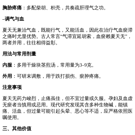
胸胁疼痛
：多配柴胡、枳壳，共奏疏肝理气之功。
–调气与血
夏天无兼治气血，既能行气，又能活血，因此在治疗气血瘀滞
之痛时尤显优势。古人常言“气滞宜延胡索，血瘀赖夏天无”，
两者并用，往往相得益彰。
用法与常用剂量
内服
：多用干燥块茎煎汤，常用量为3–9克。
外用
：可研末调敷，用于跌打损伤、瘀肿疼痛。
注意事项
夏天无药力峻烈，止痛虽佳，但不宜过量或久服。孕妇及血虚
无瘀者当慎用或忌用。现代研究发现其含多种生物碱，能镇
痛、活血，但过量可能引起头晕、恶心等不适，应严格依照医
嘱使用。
三、其他价值