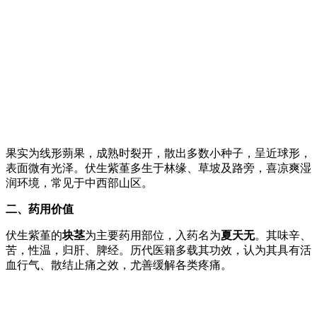
果实为线形蒴果，成熟时裂开，散出多数小种子，呈近球形，
表面微有光泽。伏生紫堇多生于林缘、草坡及路旁，喜凉爽湿
润环境，常见于中西部山区。
二、药用价值
伏生紫堇的
块茎
为主要药用部位，入药名为
夏天无
。其味辛、
苦，性温，归肝、脾经。历代医籍多载其功效，认为其具有活
血行气、散结止痛之效，尤善缓解各类疼痛。