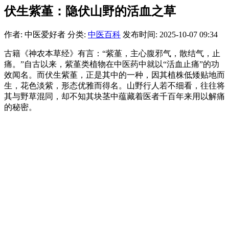
伏生紫堇：隐伏山野的活血之草
作者: 中医爱好者
分类:
中医百科
发布时间: 2025-10-07 09:34
古籍《神农本草经》有言：“紫堇，主心腹邪气，散结气，止
痛。”自古以来，紫堇类植物在中医药中就以“活血止痛”的功
效闻名。而伏生紫堇，正是其中的一种，因其植株低矮贴地而
生，花色淡紫，形态优雅而得名。山野行人若不细看，往往将
其与野草混同，却不知其块茎中蕴藏着医者千百年来用以解痛
的秘密。