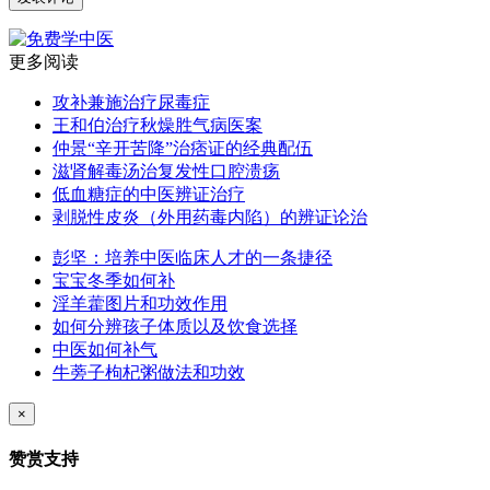
更多阅读
攻补兼施治疗尿毒症
王和伯治疗秋燥胜气病医案
仲景“辛开苦降”治痞证的经典配伍
滋肾解毒汤治复发性口腔溃疡
低血糖症的中医辨证治疗
剥脱性皮炎（外用药毒内陷）的辨证论治
彭坚：培养中医临床人才的一条捷径
宝宝冬季如何补
淫羊藿图片和功效作用
如何分辨孩子体质以及饮食选择
中医如何补气
牛蒡子枸杞粥做法和功效
×
赞赏支持