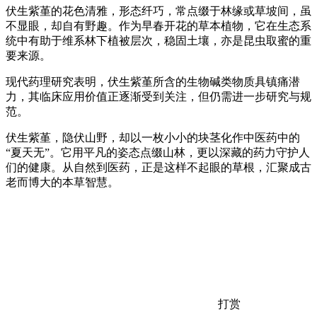
伏生紫堇的花色清雅，形态纤巧，常点缀于林缘或草坡间，虽
不显眼，却自有野趣。作为早春开花的草本植物，它在生态系
统中有助于维系林下植被层次，稳固土壤，亦是昆虫取蜜的重
要来源。
现代药理研究表明，伏生紫堇所含的生物碱类物质具镇痛潜
力，其临床应用价值正逐渐受到关注，但仍需进一步研究与规
范。
伏生紫堇，隐伏山野，却以一枚小小的块茎化作中医药中的
“夏天无”。它用平凡的姿态点缀山林，更以深藏的药力守护人
们的健康。从自然到医药，正是这样不起眼的草根，汇聚成古
老而博大的本草智慧。
打赏