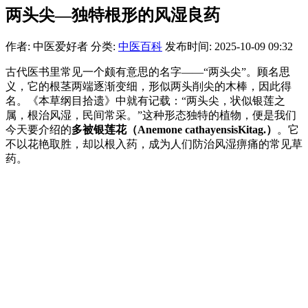
两头尖—独特根形的风湿良药
作者: 中医爱好者
分类:
中医百科
发布时间: 2025-10-09 09:32
古代医书里常见一个颇有意思的名字——“两头尖”。顾名思
义，它的根茎两端逐渐变细，形似两头削尖的木棒，因此得
名。《本草纲目拾遗》中就有记载：“两头尖，状似银莲之
属，根治风湿，民间常采。”这种形态独特的植物，便是我们
今天要介绍的
多被银莲花（Anemone cathayensisKitag.）
。它
不以花艳取胜，却以根入药，成为人们防治风湿痹痛的常见草
药。