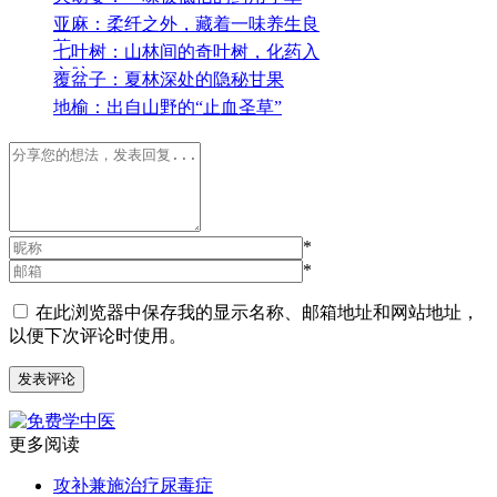
亚麻：柔纤之外，藏着一味养生良
药
七叶树：山林间的奇叶树，化药入
心脉
覆盆子：夏林深处的隐秘甘果
地榆：出自山野的“止血圣草”
*
*
在此浏览器中保存我的显示名称、邮箱地址和网站地址，
以便下次评论时使用。
更多阅读
攻补兼施治疗尿毒症