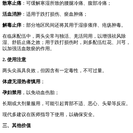
散寒止痛
：可缓解寒湿所致的腰腿冷痛、腹部冷痛；
活血消肿
：适用于跌打损伤、瘀血肿痛；
解毒止痒
：部分地区民间还将其用于湿疹瘙痒、疮疡肿毒。
在临床配伍中，两头尖常与独活、羌活同用，以增强祛风除
湿、舒筋止痛之效；用于跌打损伤时，则多配伍红花、川芎，
以加强活血散瘀的作用。
2. 使用注意
两头尖虽具良效，但因含有一定毒性，不可过量。
体虚无湿热者慎用
；
孕妇禁用
，以免动血伤胎；
长期或大剂量服用，可能引起胃部不适、恶心、头晕等反应。
现代多建议在医师指导下使用，以确保安全。
三、其他价值