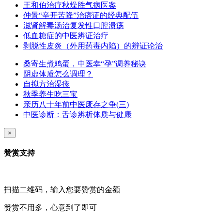
王和伯治疗秋燥胜气病医案
仲景“辛开苦降”治痞证的经典配伍
滋肾解毒汤治复发性口腔溃疡
低血糖症的中医辨证治疗
剥脱性皮炎（外用药毒内陷）的辨证论治
桑寄生煮鸡蛋，中医幸“孕”调养秘诀
阴虚体质怎么调理？
自拟方治湿疹
秋季养生吃三宝
亲历八十年前中医废存之争(三)
中医诊断：舌诊辨析体质与健康
×
赞赏支持
扫描二维码，输入您要赞赏的金额
赞赏不用多，心意到了即可