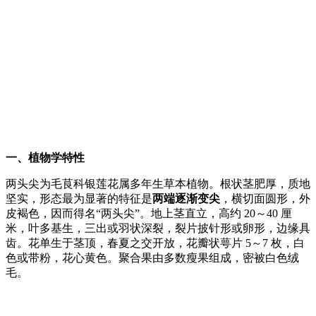
一、植物学特性
两头尖为毛茛科银莲花属多年生草本植物。根状茎肥厚，质地
坚实，形态最为显著的特征是
两端逐渐变尖
，横切面圆形，外
皮褐色，因而得名“两头尖”。地上茎直立，高约 20～40 厘
米，叶多基生，三出或羽状深裂，裂片披针形或卵形，边缘具
齿。花单生于茎顶，春夏之交开放，花瓣状萼片 5～7 枚，白
色或带粉，花心黄色。聚合果由多数瘦果组成，密被白色绒
毛。