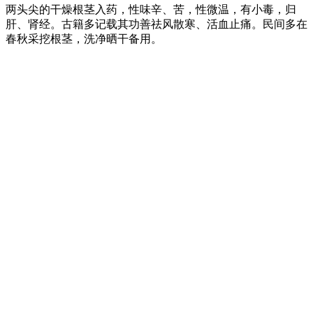
两头尖的干燥根茎入药，性味辛、苦，性微温，有小毒，归
肝、肾经。古籍多记载其功善祛风散寒、活血止痛。民间多在
春秋采挖根茎，洗净晒干备用。