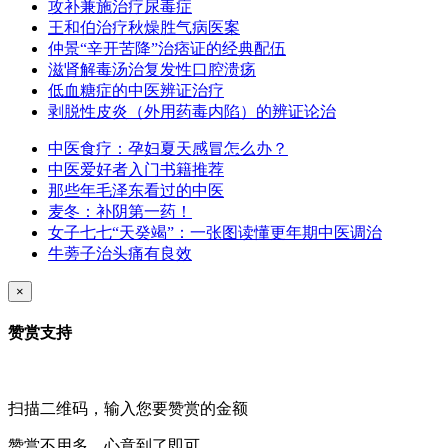
攻补兼施治疗尿毒症
王和伯治疗秋燥胜气病医案
仲景“辛开苦降”治痞证的经典配伍
滋肾解毒汤治复发性口腔溃疡
低血糖症的中医辨证治疗
剥脱性皮炎（外用药毒内陷）的辨证论治
中医食疗：孕妇夏天感冒怎么办？
中医爱好者入门书籍推荐
那些年毛泽东看过的中医
麦冬：补阴第一药！
女子七七“天癸竭”：一张图读懂更年期中医调治
牛蒡子治头痛有良效
×
赞赏支持
扫描二维码，输入您要赞赏的金额
赞赏不用多，心意到了即可