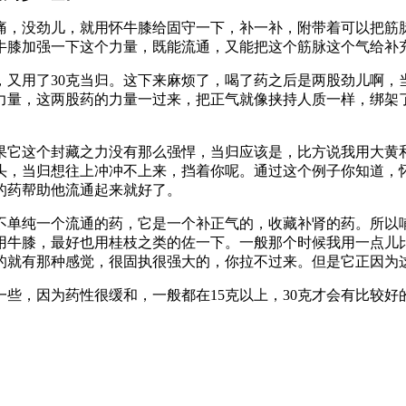
痛，没劲儿，就用怀牛膝给固守一下，补一补，附带着可以把筋脉
牛膝加强一下这个力量，既能流通，又能把这个筋脉这个气给补
，又用了30克当归。这下来麻烦了，喝了药之后是两股劲儿啊，
力量，这两股药的力量一过来，把正气就像挟持人质一样，绑架
果它这个封藏之力没有那么强悍，当归应该是，比方说我用大黄
头，当归想往上冲冲不上来，挡着你呢。通过这个例子你知道，
的药帮助他流通起来就好了。
不单纯一个流通的药，它是一个补正气的，收藏补肾的药。所以
用牛膝，最好也用桂枝之类的佐一下。一般那个时候我用一点儿
的就有那种感觉，很固执很强大的，你拉不过来。但是它正因为
些，因为药性很缓和，一般都在15克以上，30克才会有比较