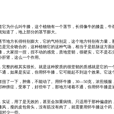
道它为什么叫牛膝，这个植物有一个茎节，长得像牛的膝盖，牛
就知道了，地上部分的茎节膨大。
茎节地方长得特别膨大，它的气特别足，这个地方特别有力量，
态是完全吻合的，这种植物它的这种气场，相当于是筋脉这方面
膝，大家捏一捏，捏不动的感觉，质地坚韧，很硬实，它不是石
补肝肾，这么一个作用。
，完整的根其实很长。就是这种胶质的很坚韧的质感就是它的一
不通，如果是实证，你用怀牛膝，它可能起不到这个效果。它这
扭了一下，肿痛，不能动了。用怀牛膝，30—50克，浓煎顿
那种痹症，受寒了，好些年了，那地方堵着不通，你用怀牛膝是
，实证，用了是无效的，甚至会加重病情。只适用于那种偏虚的
膝风，瘦的皮包骨头，没有筋没有肉了，就需要用怀牛膝这个药
相对少一些。