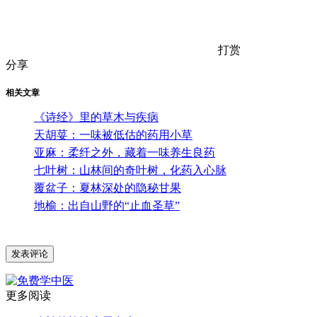
打赏
分享
相关文章
《诗经》里的草木与疾病
天胡荽：一味被低估的药用小草
亚麻：柔纤之外，藏着一味养生良药
七叶树：山林间的奇叶树，化药入心脉
覆盆子：夏林深处的隐秘甘果
地榆：出自山野的“止血圣草”
更多阅读