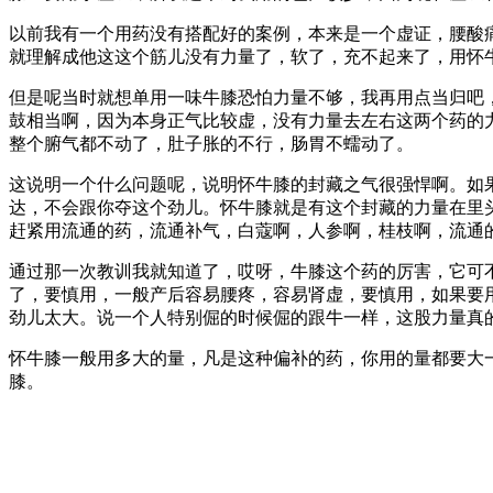
以前我有一个用药没有搭配好的案例，本来是一个虚证，腰酸
就理解成他这这个筋儿没有力量了，软了，充不起来了，用怀
但是呢当时就想单用一味牛膝恐怕力量不够，我再用点当归吧
鼓相当啊，因为本身正气比较虚，没有力量去左右这两个药的
整个腑气都不动了，肚子胀的不行，肠胃不蠕动了。
这说明一个什么问题呢，说明怀牛膝的封藏之气很强悍啊。如
达，不会跟你夺这个劲儿。怀牛膝就是有这个封藏的力量在里
赶紧用流通的药，流通补气，白蔻啊，人参啊，桂枝啊，流通
通过那一次教训我就知道了，哎呀，牛膝这个药的厉害，它可
了，要慎用，一般产后容易腰疼，容易肾虚，要慎用，如果要
劲儿太大。说一个人特别倔的时候倔的跟牛一样，这股力量真
怀牛膝一般用多大的量，凡是这种偏补的药，你用的量都要大一
膝。