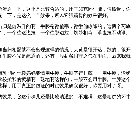
流通一下，这个是比较合适的，用了30克怀牛膝，强筋骨，你
充一下，是这么一个效果，所以它强筋骨的效果很好。
当归是偏温升的啊，牛膝稍微偏寒，微微偏凉降的，这两个药旗
了，一个往这边拉，一个往那边拉，旗鼓相当，谁也拉不动谁。
和当归相配就不会出现这样的情况，大黄是很开达，散的，很开
怀牛膝不光是疏通的，还有一股封藏固守之气在里面。后来我就
哺乳期的年轻妈妈要慎用牛膝，牛膝下行封藏，一用牛膝，没奶
比较柔和的黄精啊，熟地啊这样的，一般不会用牛膝。牛膝这个
这样，用于真正的虚证的时候效果确实很好，你要用对了呀。
好的效果，它这个味儿还是比较清透的，不难喝，这是咱讲的怀牛