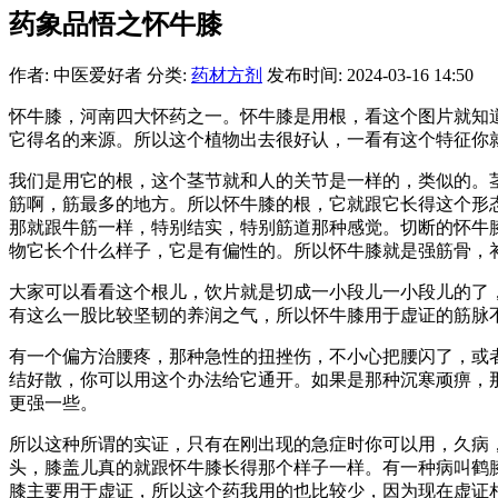
药象品悟之怀牛膝
作者: 中医爱好者
分类:
药材方剂
发布时间: 2024-03-16 14:50
怀牛膝，河南四大怀药之一。怀牛膝是用根，看这个图片就知
它得名的来源。所以这个植物出去很好认，一看有这个特征你
我们是用它的根，这个茎节就和人的关节是一样的，类似的。
筋啊，筋最多的地方。所以怀牛膝的根，它就跟它长得这个形
那就跟牛筋一样，特别结实，特别筋道那种感觉。切断的怀牛
物它长个什么样子，它是有偏性的。所以怀牛膝就是强筋骨，
大家可以看看这个根儿，饮片就是切成一小段儿一小段儿的了
有这么一股比较坚韧的养润之气，所以怀牛膝用于虚证的筋脉
有一个偏方治腰疼，那种急性的扭挫伤，不小心把腰闪了，或者
结好散，你可以用这个办法给它通开。如果是那种沉寒顽痹，
更强一些。
所以这种所谓的实证，只有在刚出现的急症时你可以用，久病
头，膝盖儿真的就跟怀牛膝长得那个样子一样。有一种病叫鹤
膝主要用于虚证，所以这个药我用的也比较少，因为现在虚证