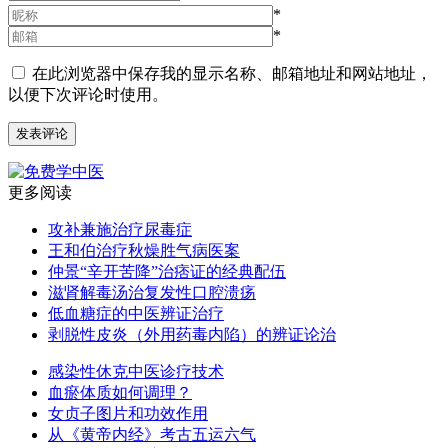
*
*
在此浏览器中保存我的显示名称、邮箱地址和网站地址，
以便下次评论时使用。
更多阅读
攻补兼施治疗尿毒症
王和伯治疗秋燥胜气病医案
仲景“辛开苦降”治痞证的经典配伍
滋肾解毒汤治复发性口腔溃疡
低血糖症的中医辨证治疗
剥脱性皮炎（外用药毒内陷）的辨证论治
感染性休克中医诊疗技术
血瘀体质如何调理？
女贞子图片和功效作用
从《黄帝内经》考古五运六气