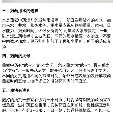
三、煎药用水的选择
水是煎煮中药汤剂的最常用溶媒，一般宜选用洁净的冷水，如
自来水、井水、蒸馏水等。用水量应视药物的重量、体积、吸
水能力、煎煮时间、火候及所需的 药量等因素来决定，一般
以水漫过药物半寸左右为宜。煎药的用水量应一次加足，不要
中间数次加水，更不能把药煎干了再加水重煎，煎干的药应弃
掉。
四、煎药的火候
煎煮中药有“武火、文火”之分，急火煎之为“武火”，慢火煎之
为“文火”。一般先武后文，即开始用大火，煎沸后改用文火。
不同的方剂需用不同的煎煮时间。治疗外感表证的发汗解表药
煎煮时间宜短，治疗虚证的滋补药煎煮时间宜长。
五、服法有讲究
煎好的汤剂一般宜在饭前一小时服，对胃肠有刺激的药物宜在
饭后服，滋补药宜空腹服，安神药宜在睡前服，慢性病宜定时
服。一般一剂分2～3服，一日一剂，如遇特殊情况，可以一日