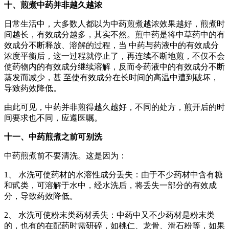
十、煎煮中药并非越久越浓
日常生活中，大多数人都以为中药煎煮越浓效果越好，煎煮时
间越长，有效成分越多，其实不然。煎中药是将中草药中的有
效成分不断释放、溶解的过程，当 中药与药液中的有效成分
浓度平衡后，这一过程就停止了，再连续不断地煎，不仅不会
使药物内的有效成分继续溶解，反而令药液中的有效成分不断
蒸发而减少，甚 至使有效成分在长时间的高温中遭到破坏，
导致药效降低。
由此可见，中药并非煎得越久越好，不同的处方，煎开后的时
间要求也不同，应遵医嘱。
十一、中药煎煮之前可别洗
中药煎煮前不要清洗。这是因为：
1、 水洗可使药材的水溶性成分丢失：由于不少药材中含有糖
和甙类，可溶解于水中，经水洗后，将丢失一部分的有效成
分，导致药效降低。
2、 水洗可使粉末类药材丢失：中药中又不少药材是粉末类
的，也有的在配药时需研碎，如桃仁、龙骨、滑石粉等，如果