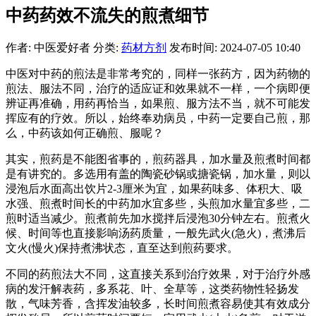
中药药效不流失的煎煮细节
作者: 中医爱好者
分类:
药材方剂
发布时间: 2024-07-05 10:40
中医对中药的煎法是非常考究的，同样一张药方，因为药物的
煎法、服法不同，治疗的适应证和效果就不一样，一个病即便
辨证再准确，用药再恰当，如果煎、服方法不当，就不可能发
挥应有的疗效。所以，始终奉劝病员，中药一定要自己煎，那
么，中药该如何正确煎、服呢？
其实，煎药是不能图省事的，煎药器具，加水量及煎煮时间都
是有讲究的。多选用有盖的陶瓷砂锅或搪瓷锅，加水量，则以
浸泡后水面高出饮片2-3厘米为宜，如果药味多、体积大、吸
水强、煎煮时间长的中药加水宜多些，头煎加水量宜多些，二
煎时适当减少。煎煮前先加水搅拌后浸泡30分钟左右。煎煮火
候、时间等也直接影响汤药质量，一般先武火(急火)，煮沸后
文火(慢火)保持煮沸状态，直至达到煎药要求。
不同的药煎法大不同，这直接关系到治疗效果，对于治疗外感
病的发汗解表药，多系花、叶、全草等，这类药物性轻扬发
散，气味芳香，含挥发油较多，长时间煎煮容易使其有效成分