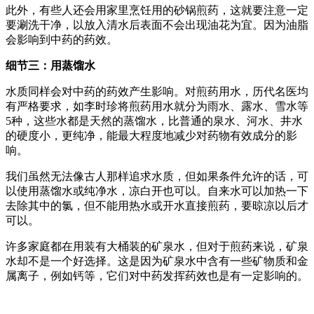
此外，有些人还会用家里烹饪用的砂锅煎药，这就要注意一定
要涮洗干净，以放入清水后表面不会出现油花为宜。因为油脂
会影响到中药的药效。
细节三：用蒸馏水
水质同样会对中药的药效产生影响。对煎药用水，历代名医均
有严格要求，如李时珍将煎药用水就分为雨水、露水、雪水等
5种，这些水都是天然的蒸馏水，比普通的泉水、河水、井水
的硬度小，更纯净，能最大程度地减少对药物有效成分的影
响。
我们虽然无法像古人那样追求水质，但如果条件允许的话，可
以使用蒸馏水或纯净水，凉白开也可以。自来水可以加热一下
去除其中的氯，但不能用热水或开水直接煎药，要晾凉以后才
可以。
许多家庭都在用装有大桶装的矿泉水，但对于煎药来说，矿泉
水却不是一个好选择。这是因为矿泉水中含有一些矿物质和金
属离子，例如钙等，它们对中药发挥药效也是有一定影响的。