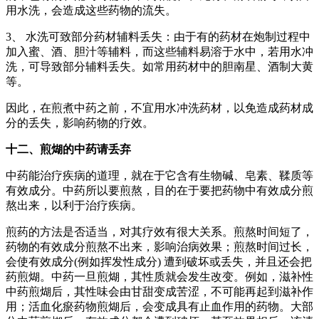
用水洗，会造成这些药物的流失。
3、 水洗可致部分药材辅料丢失：由于有的药材在炮制过程中
加入蜜、酒、胆汁等辅料，而这些辅料易溶于水中，若用水冲
洗，可导致部分辅料丢失。如常用药材中的胆南星、酒制大黄
等。
因此，在煎煮中药之前，不宜用水冲洗药材，以免造成药材成
分的丢失，影响药物的疗效。
十二、煎煳的中药请丢弃
中药能治疗疾病的道理，就在于它含有生物碱、皂素、鞣质等
有效成分。中药所以要煎熬，目的在于要把药物中有效成分煎
熬出来，以利于治疗疾病。
煎药的方法是否适当，对其疗效有很大关系。煎熬时间短了，
药物的有效成分煎熬不出来，影响治病效果；煎熬时间过长，
会使有效成分(例如挥发性成分) 遭到破坏或丢失，并且还会把
药煎煳。中药一旦煎煳，其性质就会发生改变。例如，滋补性
中药煎煳后，其性味会由甘甜变成苦涩，不可能再起到滋补作
用；活血化瘀药物煎煳后，会变成具有止血作用的药物。大部