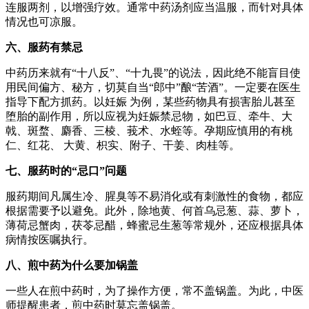
连服两剂，以增强疗效。通常中药汤剂应当温服，而针对具体
情况也可凉服。
六、服药有禁忌
中药历来就有“十八反”、“十九畏”的说法，因此绝不能盲目使
用民间偏方、秘方，切莫自当“郎中”酿“苦酒”。一定要在医生
指导下配方抓药。以妊娠 为例，某些药物具有损害胎儿甚至
堕胎的副作用，所以应视为妊娠禁忌物，如巴豆、牵牛、大
戟、斑蝥、麝香、三棱、莪术、水蛭等。孕期应慎用的有桃
仁、红花、 大黄、枳实、附子、干姜、肉桂等。
七、服药时的“忌口”问题
服药期间凡属生冷、腥臭等不易消化或有刺激性的食物，都应
根据需要予以避免。此外，除地黄、何首乌忌葱、蒜、萝卜，
薄荷忌蟹肉，茯苓忌醋，蜂蜜忌生葱等常规外，还应根据具体
病情按医嘱执行。
八、煎中药为什么要加锅盖
一些人在煎中药时，为了操作方便，常不盖锅盖。为此，中医
师提醒患者，煎中药时莫忘盖锅盖。