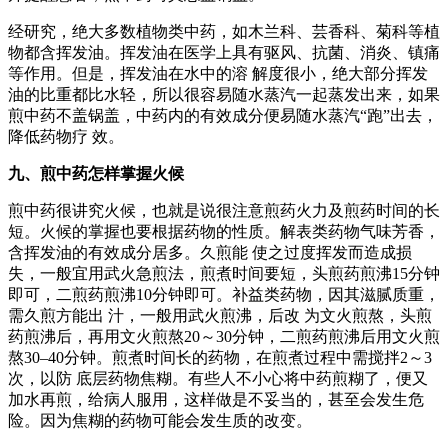
经研究，绝大多数植物类中药，如木兰科、芸香科、菊科等植
物都含挥发油。挥发油在医学上具有驱风、抗菌、消炎、镇痛
等作用。但是，挥发油在水中的溶 解度很小，绝大部分挥发
油的比重都比水轻，所以很容易随水蒸汽一起蒸发出来，如果
煎中药不盖锅盖，中药内的有效成分便易随水蒸汽“跑”出去，
降低药物疗 效。
九、煎中药怎样掌握火候
煎中药很讲究火候，也就是说很注意煎药火力及煎药时间的长
短。火候的掌握也要根据药物的性质。解表类药物气味芳香，
含挥发油的有效成分居多。久煎能 使之过度挥发而造成损
失，一般宜用武火急煎法，煎煮时间要短，头煎药煎沸15分钟
即可，二煎药煎沸10分钟即可。补益类药物，因其滋腻质重，
需久煎方能出 汁，一般用武火煎沸，后改 为文火煎熬，头煎
药煎沸后，再用文火煎熬20～30分钟，二煎药煎沸后用文火煎
熬30–40分钟。煎煮时间长的药物，在煎煮过程中需搅拌2～3
次，以防 底层药物焦糊。有些人不小心将中药煎糊了，便又
加水再煎，给病人服用，这样做是不妥当的，甚至会发生危
险。因为焦糊的药物可能会发生质的改变。