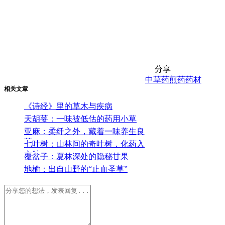
分享
中草药
煎药
药材
相关文章
《诗经》里的草木与疾病
天胡荽：一味被低估的药用小草
亚麻：柔纤之外，藏着一味养生良
药
七叶树：山林间的奇叶树，化药入
心脉
覆盆子：夏林深处的隐秘甘果
地榆：出自山野的“止血圣草”