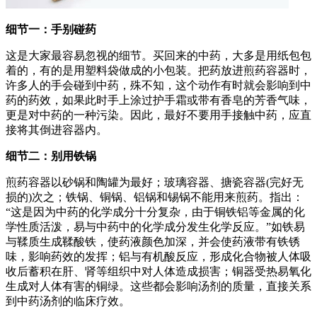
细节一：手别碰药
这是大家最容易忽视的细节。买回来的中药，大多是用纸包包
着的，有的是用塑料袋做成的小包装。把药放进煎药容器时，
许多人的手会碰到中药，殊不知，这个动作有时就会影响到中
药的药效，如果此时手上涂过护手霜或带有香皂的芳香气味，
更是对中药的一种污染。因此，最好不要用手接触中药，应直
接将其倒进容器内。
细节二：别用铁锅
煎药容器以砂锅和陶罐为最好；玻璃容器、搪瓷容器(完好无
损的)次之；铁锅、铜锅、铝锅和锡锅不能用来煎药。指出：
“这是因为中药的化学成分十分复杂，由于铜铁铝等金属的化
学性质活泼，易与中药中的化学成分发生化学反应。”如铁易
与鞣质生成鞣酸铁，使药液颜色加深，并会使药液带有铁锈
味，影响药效的发挥；铝与有机酸反应，形成化合物被人体吸
收后蓄积在肝、肾等组织中对人体造成损害；铜器受热易氧化
生成对人体有害的铜绿。这些都会影响汤剂的质量，直接关系
到中药汤剂的临床疗效。