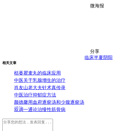
微海报
分享
临床
半夏
阴阳
相关文章
栝蒌瞿麦丸的临床应用
中医关于乳腺增生的治疗
肖友山老大夫针术真传录
中医治疗抑郁症方法
颜德馨用血府逐瘀汤和少腹逐瘀汤
经验
双调一通论治慢性筋骨病