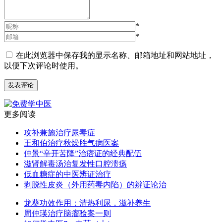
*
*
在此浏览器中保存我的显示名称、邮箱地址和网站地址，
以便下次评论时使用。
更多阅读
攻补兼施治疗尿毒症
王和伯治疗秋燥胜气病医案
仲景“辛开苦降”治痞证的经典配伍
滋肾解毒汤治复发性口腔溃疡
低血糖症的中医辨证治疗
剥脱性皮炎（外用药毒内陷）的辨证论治
龙葵功效作用：清热利尿，滋补养生
周仲瑛治疗脑瘤验案一则