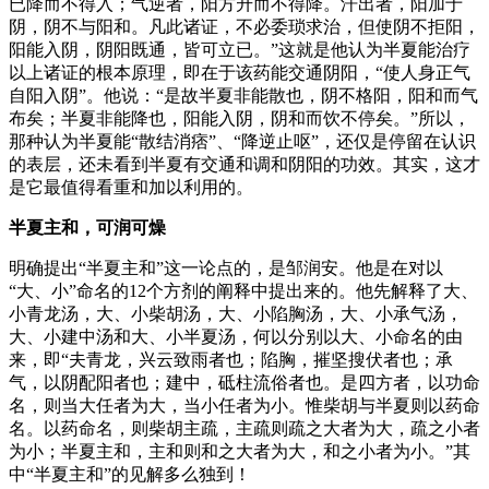
已降而不得入；气逆者，阳方升而不得降。汗出者，阳加于
阴，阴不与阳和。凡此诸证，不必委琐求治，但使阴不拒阳，
阳能入阴，阴阳既通，皆可立已。”这就是他认为半夏能治疗
以上诸证的根本原理，即在于该药能交通阴阳，“使人身正气
自阳入阴”。他说：“是故半夏非能散也，阴不格阳，阳和而气
布矣；半夏非能降也，阳能入阴，阴和而饮不停矣。”所以，
那种认为半夏能“散结消痞”、“降逆止呕”，还仅是停留在认识
的表层，还未看到半夏有交通和调和阴阳的功效。其实，这才
是它最值得看重和加以利用的。
半夏主和，可润可燥
明确提出“半夏主和”这一论点的，是邹润安。他是在对以
“大、小”命名的12个方剂的阐释中提出来的。他先解释了大、
小青龙汤，大、小柴胡汤，大、小陷胸汤，大、小承气汤，
大、小建中汤和大、小半夏汤，何以分别以大、小命名的由
来，即“夫青龙，兴云致雨者也；陷胸，摧坚搜伏者也；承
气，以阴配阳者也；建中，砥柱流俗者也。是四方者，以功命
名，则当大任者为大，当小任者为小。惟柴胡与半夏则以药命
名。以药命名，则柴胡主疏，主疏则疏之大者为大，疏之小者
为小；半夏主和，主和则和之大者为大，和之小者为小。”其
中“半夏主和”的见解多么独到！