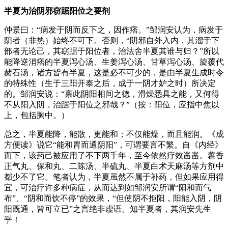
半夏为治阴邪窃踞阳位之要剂
仲景曰：“病发于阴而反下之，因作痞。”邹润安认为，病发于
阴者（非热）始终不可下。否则，“阴邪自外入内，其溜于下
部者无论己，其窈踞于阳位者，治法舍半夏其谁与归？”所以
能降逆消痞的半夏泻心汤、生姜泻心汤、甘草泻心汤、旋覆代
赭石汤，诸方皆有半夏，这是必不可少的，是由半夏生成时令
的特殊性（生于三阳开泰之后，成于一阴才妒之时）所决定
的。邹润安说：“禀此阴阳相间之德，滑燥悉具之能，又何得
不从阳入阴，治踞于阳位之邪哉？”（按：阳位，应指中焦以
上，包括胸中。）
总之，半夏能降，能散，更能和；不仅能燥，而且能润。《成
方便读》说它“能和胃而通阴阳”，可谓要言不繁。自《内经》
而下，该药己被应用了不下两千年，至今依然疗效凿凿。藿香
正气丸、保和丸、二陈汤、半硫丸、半夏白术天麻汤等方剂中
都少不了它。笔者认为，半夏虽然不属于补药，但如果应用得
宜，可治疗许多种病症，从而达到如邹润安所谓“阳和而气
布”、“阴和而饮不停”的效果，“但使阴不拒阳，阳能入阴，阴
阳既通，皆可立已”之言绝非虚语。知半夏者，其润安先生
乎！