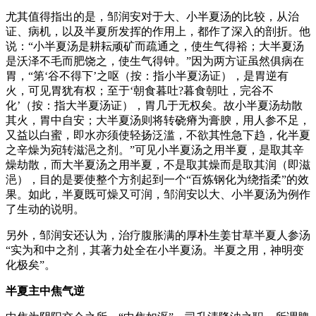
尤其值得指出的是，邹润安对于大、小半夏汤的比较，从治
证、病机，以及半夏所发挥的作用上，都作了深入的剖折。他
说：“小半夏汤是耕耘顽矿而疏通之，使生气得裕；大半夏汤
是沃泽不毛而肥饶之，使生气得钟。”因为两方证虽然俱病在
胃，“第‘谷不得下’之呕（按：指小半夏汤证），是胃逆有
火，可见胃犹有权；至于‘朝食暮吐?暮食朝吐，完谷不
化’（按：指大半夏汤证），胃几于无权矣。故小半夏汤劫散
其火，胃中自安；大半夏汤则将转硗瘠为膏腴，用人参不足，
又益以白蜜，即水亦须使轻扬泛滥，不欲其性急下趋，化半夏
之辛燥为宛转滋浥之剂。”可见小半夏汤之用半夏，是取其辛
燥劫散，而大半夏汤之用半夏，不是取其燥而是取其润（即滋
浥），目的是要使整个方剂起到一个“百炼钢化为绕指柔”的效
果。如此，半夏既可燥又可润，邹润安以大、小半夏汤为例作
了生动的说明。
另外，邹润安还认为，治疗腹胀满的厚朴生姜甘草半夏人参汤
“实为和中之剂，其著力处全在小半夏汤。半夏之用，神明变
化极矣”。
半夏主中焦气逆