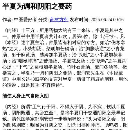
半夏为调和阴阳之要药
作者: 中医爱好者
分类:
药材方剂
发布时间: 2025-06-24 09:16
《内经》十三方，所用药物大约有三十来味，半夏是其中之
一。仲景书中用半夏者共计42次，居第6位。除“出汗”外，凡
《本经》述半夏主治，仲景皆有相对应的专方。如治“伤寒寒
热”之大、小柴胡汤，柴胡加芒硝汤；治“胸胀咳逆”之小青龙
汤、射干麻黄汤、越婢加半夏汤；治“头眩”之小半夏加茯苓
汤；治“咽喉肿痛”之苦酒汤、半夏散及汤；治“肠呜”之半夏泻
心汤；“下气”之葛根加半夏汤、竹叶石膏汤、麦门冬汤等。概
括言之，半夏乃一调和阴阳之要药，邹润安先生在《本经疏
证》中用长达4382字的文言对半夏一药做了精辟的阐释，用他
的话说，就是其功“不容殚述”。
能使人身正气自阳入阴
《内经》所谓“卫气行于阳，不得入于阴，为不寐，饮以半夏
汤，阴阳既通，其卧立至”，是将半夏用于交通阴阳之最早记
载。清代医学家邹润安进一步地阐释说：“头为诸阳之会，阳
为阴格则眩；咽喉为群阴之交，阴为阳搏则肿痛。肠鸣者，阳