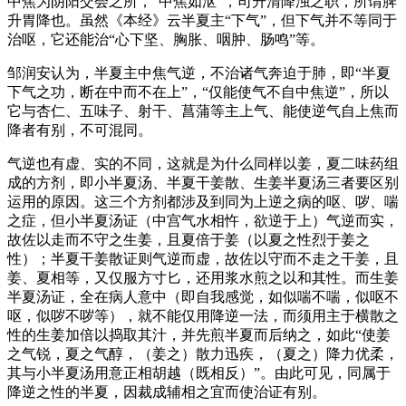
中焦为阴阳交会之所，“中焦如沤”，司升清降浊之职，所谓脾
升胃降也。虽然《本经》云半夏主“下气”，但下气并不等同于
治呕，它还能治“心下坚、胸胀、咽肿、肠鸣”等。
邹润安认为，半夏主中焦气逆，不治诸气奔迫于肺，即“半夏
下气之功，断在中而不在上”，“仅能使气不自中焦逆”，所以
它与杏仁、五味子、射干、菖蒲等主上气、能使逆气自上焦而
降者有别，不可混同。
气逆也有虚、实的不同，这就是为什么同样以姜，夏二味药组
成的方剂，即小半夏汤、半夏干姜散、生姜半夏汤三者要区别
运用的原因。这三个方剂都涉及到同为上逆之病的呕、哕、喘
之症，但小半夏汤证（中宫气水相忤，欲逆于上）气逆而实，
故佐以走而不守之生姜，且夏倍于姜（以夏之性烈于姜之
性）；半夏干姜散证则气逆而虚，故佐以守而不走之干姜，且
姜、夏相等，又仅服方寸匕，还用浆水煎之以和其性。而生姜
半夏汤证，全在病人意中（即自我感觉，如似喘不喘，似呕不
呕，似哕不哕等），就不能仅用降逆一法，而须用主于横散之
性的生姜加倍以捣取其汁，并先煎半夏而后纳之，如此“使姜
之气锐，夏之气醇，（姜之）散力迅疾，（夏之）降力优柔，
其与小半夏汤用意正相胡越（既相反）”。由此可见，同属于
降逆之性的半夏，因裁成辅相之宜而使治证有别。