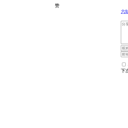
赞
六
下