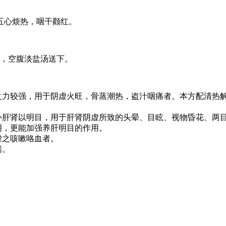
五心烦热，咽干颧红。
次，空腹淡盐汤送下。
之力较强，用于阴虚火旺，骨蒸潮热，盗汁咽痛者。本方配清热
补肝肾以明目，用于肝肾阴虚所致的头晕、目眩、视物昏花、两
明，更能加强养肝明目的作用。
虚之咳嗽咯血者。
喘。