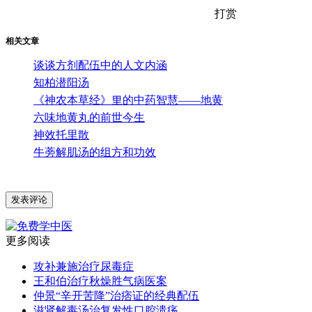
打赏
相关文章
谈谈方剂配伍中的人文内涵
知柏潜阳汤
《神农本草经》里的中药智慧——地黄
六味地黄丸的前世今生
神效托里散
牛蒡解肌汤的组方和功效
更多阅读
攻补兼施治疗尿毒症
王和伯治疗秋燥胜气病医案
仲景“辛开苦降”治痞证的经典配伍
滋肾解毒汤治复发性口腔溃疡