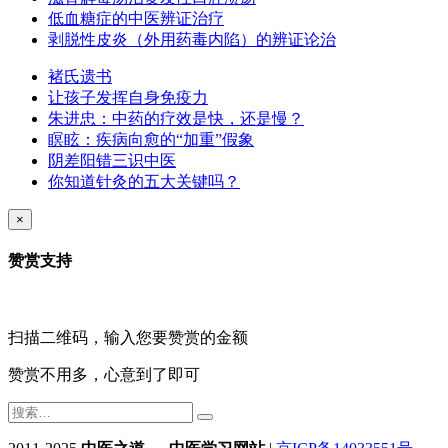
低血糖症的中医辨证治疗
剥脱性皮炎（外用药毒内陷）的辨证论治
褚氏遗书
让孩子发挥自身免疫力
朱进忠：中药的疗效是快，还是慢？
瞑眩：疾病向愈的“加重”假象
阴差阳错三识中医
你知道针灸的五大关键吗？
×
赞赏支持
扫描二维码，输入您要赞赏的金额
赞赏不用多，心意到了即可