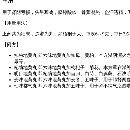
主治
用于肾阴亏损，头晕耳鸣，腰膝酸软，骨蒸潮热，盗汗遗精，
【用量用法】
上药共为细末，炼蜜为丸，如梧桐子大。每次6～9克，每日3
【附方】
知柏地黄丸 即六味地黄丸加知母、黄柏。本方滋阴泻火
尿等。
杞菊地黄丸 即六味地黄丸加枸杞子、菊花。本方重在滋
明目地黄丸 即杞菊地黄丸加当归、白芍、白蒺藜、石决
麦味地黄丸 即六味地黄丸加麦冬、五味子。用于肺肾两
七味都气丸 即六味地黄丸加五味子。用于肾不纳气之虚