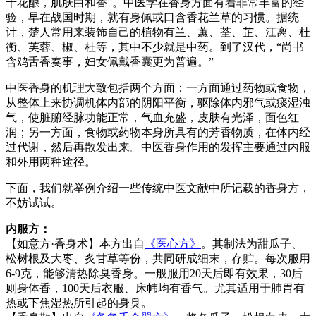
千花酿，肌肤白和香”。中医学在香身方面有着非常丰富的经
验，早在战国时期，就有身佩或口含香花兰草的习惯。据统
计，楚人常用来装饰自己的植物有兰、蕙、荃、芷、江离、杜
衡、芙蓉、椒、桂等，其中不少就是中药。到了汉代，“尚书
含鸡舌香奏事，妇女佩戴香囊更为普遍。”
中医香身的机理大致包括两个方面：一方面通过药物或食物，
从整体上来协调机体内部的阴阳平衡，驱除体内邪气或痰湿浊
气，使脏腑经脉功能正常，气血充盛，皮肤有光泽，面色红
润；另一方面，食物或药物本身所具有的芳香物质，在体内经
过代谢，然后再散发出来。中医香身作用的发挥主要通过内服
和外用两种途径。
下面，我们就举例介绍一些传统中医文献中所记载的香身方，
不妨试试。
内服方：
【如意方·香身术】本方出自
《医心方》
。其制法为甜瓜子、
松树根及大枣、炙甘草等份，共同研成细末，存贮。每次服用
6-9克，能够清热除臭香身。一般服用20天后即有效果，30后
则身体香，100天后衣服、床帏均有香气。尤其适用于肺胃有
热或下焦湿热所引起的身臭。