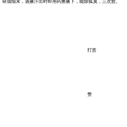
研成细末，遇腋汗出时即用药擦腋下，能除狐臭，三次愈。
打赏
赞