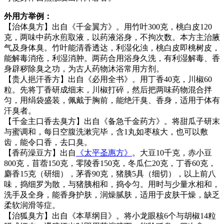
外用方举例：
【治体臭方】出自《千金翼方》。用竹叶300克，桃白皮120
克，两味中药水煎取液，以药液浴身，不拘次数。本方主治腋
气及身体臭。竹叶能清香透达，利湿化浊，桃白皮即桃树皮，
能解毒消疮，利湿消肿。两药合用浴身久洗，有利湿解毒、香
身辟秽除臭之功，为古人药物沐浴常用方剂。
【贵人挹汗香方】出自《必用全书》。用丁香40克，川椒60
粒。先将丁香研成细末，川椒打碎，然后把两味药物混合拌
匀，用绢袋盛装，佩戴于胸前，能绝汗臭、香身，适用于体有
汗臭者。
【千金主口香去臭方】出自《备急千金药方》。将甜瓜子研末
与蜜调和，每日空腹洗漱完毕，含1丸如枣核大，也可以敷
齿，能令口香，去口臭。
【香药澡豆方】出自
《太平圣惠方》
。大豆10千克，赤小豆
800克，苜蓿150克，零陵香150克，冬瓜仁20克，丁香60克，
麝香15克（研细），茅香90克，猪胰5具（细切），以上前八
味，捣细罗为散，与猪胰相和，捣令匀。用时与少量水相和，
洗手及全身，能香身护肤，润燥腻肤，适用于皮肤干燥，缺乏
柔软润滑等症。
【治狐臭方】出自《本草纲目》。将小龙眼核6个与胡椒14粒