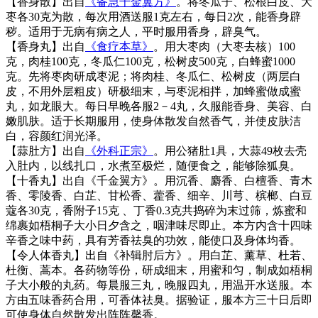
【香身散】出自
《备急千金翼方》
。将冬瓜子、松根白皮、大
枣各30克为散，每次用酒送服1克左右，每日2次，能香身辟
秽。适用于无病有病之人，平时服用香身，辟臭气。
【香身丸】出自
《食疗本草》
。用大枣肉（大枣去核）100
克，肉桂100克，冬瓜仁100克，松树皮500克，白蜂蜜1000
克。先将枣肉研成枣泥；将肉桂、冬瓜仁、松树皮（两层白
皮，不用外层粗皮）研极细末，与枣泥相拌，加蜂蜜做成蜜
丸，如龙眼大。每日早晚各服2－4丸，久服能香身、美容、白
嫩肌肤。适于长期服用，使身体散发自然香气，并使皮肤洁
白，容颜红润光泽。
【蒜肚方】出自
《外科正宗》
。用公猪肚1具，大蒜49枚去壳
入肚内，以线扎口，水煮至极烂，随便食之，能够除狐臭。
【十香丸】出自《千金翼方》。用沉香、麝香、白檀香、青木
香、零陵香、白芷、甘松香、藿香、细辛、川芎、槟榔、白豆
蔻各30克，香附子15克 、丁香0.3克共捣碎为末过筛，炼蜜和
绵裹如梧桐子大小日夕含之，咽津味尽即止。本方内含十四味
辛香之味中药，具有芳香祛臭的功效，能使口及身体均香。
【令人体香丸】出自《补辑肘后方》。用白芷、薰草、杜若、
杜衡、蒿本。各药物等份，研成细末，用蜜和匀，制成如梧桐
子大小般的丸药。每晨服三丸，晚服四丸，用温开水送服。本
方由五味香药合用，可香体祛臭。据验证，服本方三十日后即
可使身体自然散发出阵阵馨香。