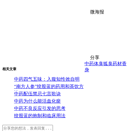
微海报
分享
中药
体臭
狐臭
药材
香
相关文章
身
中药四气五味：入腹知性效自明
“南方人参”绞股蓝的药用和茶饮方
法
中药配伍禁忌七言歌诀
中药为什么能活血化瘀
中药不良反应引发的思考
绞股蓝的炮制和临床用法