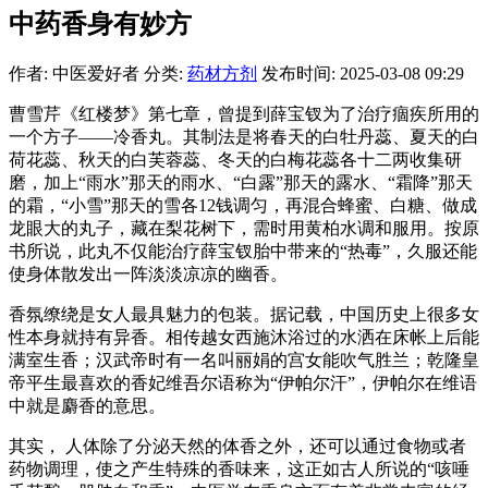
中药香身有妙方
作者: 中医爱好者
分类:
药材方剂
发布时间: 2025-03-08 09:29
曹雪芹《红楼梦》第七章，曾提到薛宝钗为了治疗痼疾所用的
一个方子——冷香丸。其制法是将春天的白牡丹蕊、夏天的白
荷花蕊、秋天的白芙蓉蕊、冬天的白梅花蕊各十二两收集研
磨，加上“雨水”那天的雨水、“白露”那天的露水、“霜降”那天
的霜，“小雪”那天的雪各12钱调匀，再混合蜂蜜、白糖、做成
龙眼大的丸子，藏在梨花树下，需时用黄柏水调和服用。按原
书所说，此丸不仅能治疗薛宝钗胎中带来的“热毒”，久服还能
使身体散发出一阵淡淡凉凉的幽香。
香氛缭绕是女人最具魅力的包装。据记载，中国历史上很多女
性本身就持有异香。相传越女西施沐浴过的水洒在床帐上后能
满室生香；汉武帝时有一名叫丽娟的宫女能吹气胜兰；乾隆皇
帝平生最喜欢的香妃维吾尔语称为“伊帕尔汗”，伊帕尔在维语
中就是麝香的意思。
其实， 人体除了分泌天然的体香之外，还可以通过食物或者
药物调理，使之产生特殊的香味来，这正如古人所说的“咳唾