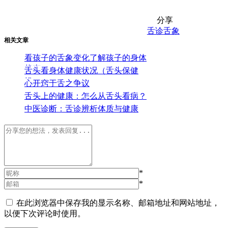
分享
舌诊
舌象
相关文章
看孩子的舌象变化了解孩子的身体
状态
舌头看身体健康状况（舌头保健
操）
心开窍于舌之争议
舌头上的健康：怎么从舌头看病？
中医诊断：舌诊辨析体质与健康
*
*
在此浏览器中保存我的显示名称、邮箱地址和网站地址，
以便下次评论时使用。