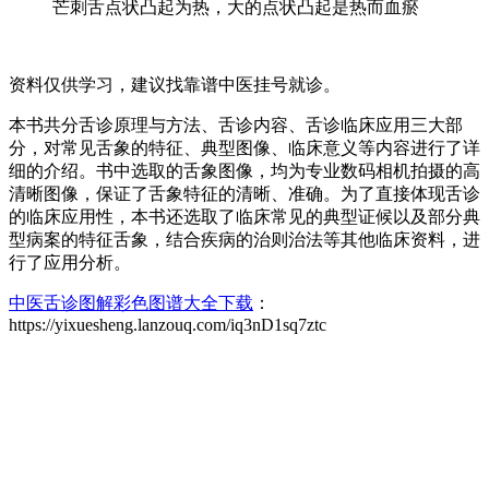
芒刺舌点状凸起为热，大的点状凸起是热而血瘀
资料仅供学习，建议找靠谱中医挂号就诊。
本书共分舌诊原理与方法、舌诊内容、舌诊临床应用三大部
分，对常见舌象的特征、典型图像、临床意义等内容进行了详
细的介绍。书中选取的舌象图像，均为专业数码相机拍摄的高
清晰图像，保证了舌象特征的清晰、准确。为了直接体现舌诊
的临床应用性，本书还选取了临床常见的典型证候以及部分典
型病案的特征舌象，结合疾病的治则治法等其他临床资料，进
行了应用分析。
中医舌诊图解彩色图谱大全下载
：
https://yixuesheng.lanzouq.com/iq3nD1sq7ztc