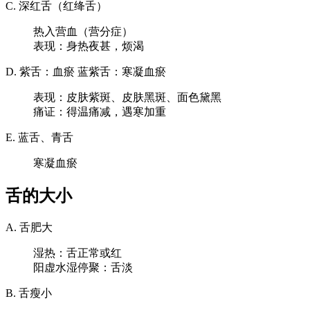
C. 深红舌（红绛舌）
热入营血（营分症）
表现：身热夜甚，烦渴
D. 紫舌：血瘀 蓝紫舌：寒凝血瘀
表现：皮肤紫斑、皮肤黑斑、面色黛黑
痛证：得温痛减，遇寒加重
E. 蓝舌、青舌
寒凝血瘀
舌的大小
A. 舌肥大
湿热：舌正常或红
阳虚水湿停聚：舌淡
B. 舌瘦小