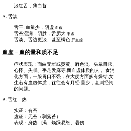
淡红舌，薄白苔
A. 舌淡
舌干: 血量少，阴虚
血虚
舌苔湿润：阴胜，舌肥大
阳虚
舌淡、舌边更淡、甚至橘色
肝血虚
血虚 – 血的量和质不足
症状表现：面白无华或萎黄、唇色淡、头晕目眩、
心悸、失眠、手足发麻等;而血虚体质的人， 食消
化方面，一般胃口不强，在大便方面多有燥结;女
生若有血虚体质，往往会有月经 量少，甚则经闭
的问题。
B. 舌红 – 热
实证：有苔
虚证：无苔（剥落苔）
表现：身热口渴、烦躁易怒、暑伤