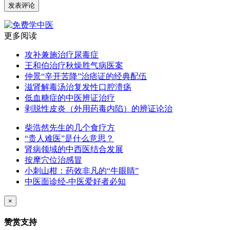
更多阅读
攻补兼施治疗尿毒症
王和伯治疗秋燥胜气病医案
仲景“辛开苦降”治痞证的经典配伍
滋肾解毒汤治复发性口腔溃疡
低血糖症的中医辨证治疗
剥脱性皮炎（外用药毒内陷）的辨证论治
柴浩然先生的几个食疗方
“贵人难医”是什么意思？
肾病领域的中西医结合发展
按摩穴位治感冒
小刺山柑：药效非凡的“牛眼睛”
中医面诊经-中医爱好者必知
×
赞赏支持