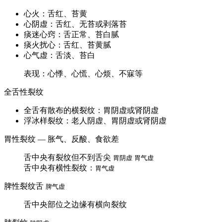
心火：舌红、苔黄
心阴虚：舌红、无苔或剥落苔
痰迷心窍：舌正常、苔白腻
痰火扰心：舌红、苔黄腻
心气虚：舌淡、苔白
表现：心悸、心慌、心烦、不寐等
全舌性裂纹
全舌有散布的横裂纹：胃阴虚或肾阴虚
浮冰样裂纹：老人阴虚、胃阴虚或肾阴虚
胃性裂纹 — 胀气、反酸、食欲差
舌中央有裂纹但不到舌尖
胃阴虚
胃气虚
舌中央有横性裂纹：
胃气虚
脾性裂纹舌
脾气虚
舌中央部位之边缘有横向裂纹