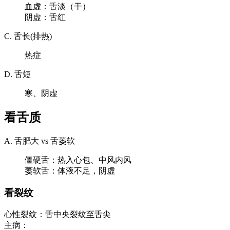
血虚：舌淡（干）
阴虚：舌红
C. 舌长(排热)
热症
D. 舌短
寒、阴虚
看舌质
A. 舌肥大 vs 舌萎软
僵硬舌：热入心包、中风内风
萎软舌：体液不足，阴虚
看裂纹
心性裂纹：舌中央裂纹至舌尖
主病：