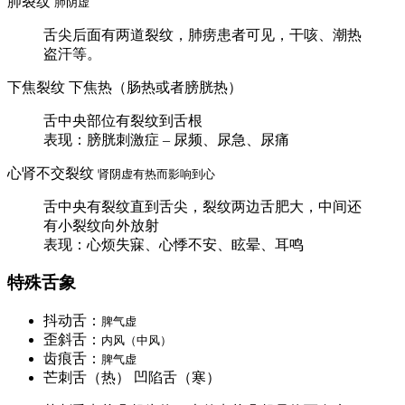
肺裂纹
肺阴虚
舌尖后面有两道裂纹，肺痨患者可见，干咳、潮热
盗汗等。
下焦裂纹 下焦热（肠热或者膀胱热）
舌中央部位有裂纹到舌根
表现：膀胱刺激症 – 尿频、尿急、尿痛
心肾不交裂纹
肾阴虚有热而影响到心
舌中央有裂纹直到舌尖，裂纹两边舌肥大，中间还
有小裂纹向外放射
表现：心烦失寐、心悸不安、眩晕、耳鸣
特殊舌象
抖动舌：
脾气虚
歪斜舌：
内风（中风）
齿痕舌：
脾气虚
芒刺舌（热） 凹陷舌（寒）