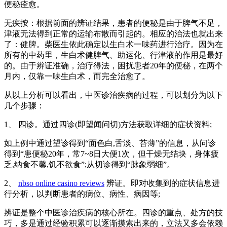
便秘痊愈。
无疾按：根据前面的辨证结果，患者的便秘是由于脾气不足，
津液无法得到正常的运输布散而引起的。相应的治法也就出来
了：健脾。柴医生依此确定以生白术一味药进行治疗。因为在
所有的中药里，生白术健脾气、助运化、行津液的作用是最好
的。由于辨证准确，治疗得法，困扰患者20年的便秘，在两个
月内，仅靠一味生白术，而完全治愈了。
从以上分析可以看出，中医诊治疾病的过程，可以划分为以下
几个步骤：
1、 四诊。通过四诊(即望闻问切)方法获取详细的症状资料;
如上例中通过望诊得到“面色白,舌淡、苔薄”的信息，从问诊
得到“患便秘20年，常7~8日大便1次，但干燥无结块，身体疲
乏,纳食不馨,饥不欲食”;从切诊得到“脉象弱细”。
2、
nbso online casino reviews
辨证。即对收集到的症状信息进
行分析，以判断患者的病位、病性、病因等;
辨证是整个中医诊治疾病的核心所在。四诊的重点、处方的技
巧，多是通过经验积累可以逐渐摸索出来的，立法又多会依赖