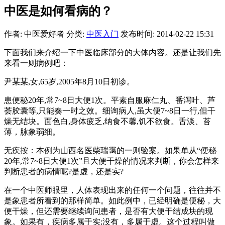
中医是如何看病的？
作者: 中医爱好者
分类:
中医入门
发布时间: 2014-02-22 15:31
下面我们来介绍一下中医临床部分的大体内容。还是让我们先
来看一则病例吧：
尹某某,女,65岁,2005年8月10日初诊。
患便秘20年,常7~8日大便1次。平素自服麻仁丸、番泻叶、芦
荟胶囊等,只能奏一时之效。细询病人,虽大便7~8日一行,但干
燥无结块。面色白,身体疲乏,纳食不馨,饥不欲食。舌淡、苔
薄，脉象弱细。
无疾按：本例为山西名医柴瑞霭的一则验案。如果单从“便秘
20年,常7~8日大便1次”且大便干燥的情况来判断，你会怎样来
判断患者的病情呢?是虚，还是实?
在一个中医师眼里，人体表现出来的任何一个问题，往往并不
是象患者所看到的那样简单。如此例中，已经明确是便秘，大
便干燥，但还需要继续询问患者，是否有大便干结成块的现
象。如果有，疾病多属于实;没有，多属于虚。这个过程叫做