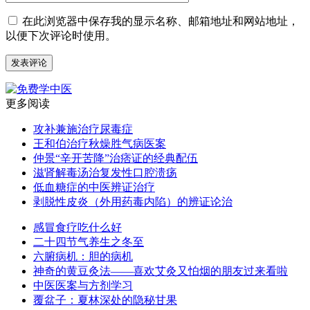
在此浏览器中保存我的显示名称、邮箱地址和网站地址，
以便下次评论时使用。
更多阅读
攻补兼施治疗尿毒症
王和伯治疗秋燥胜气病医案
仲景“辛开苦降”治痞证的经典配伍
滋肾解毒汤治复发性口腔溃疡
低血糖症的中医辨证治疗
剥脱性皮炎（外用药毒内陷）的辨证论治
感冒食疗吃什么好
二十四节气养生之冬至
六腑病机：胆的病机
神奇的黄豆灸法——喜欢艾灸又怕烟的朋友过来看啦
中医医案与方剂学习
覆盆子：夏林深处的隐秘甘果