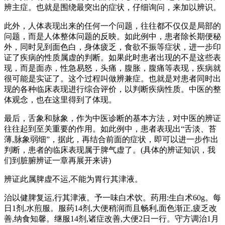
辨主症。也就是围绕最突出的症状，仔细询问，来加以辨识。
此外，人体表现出来的任何一个问题，往往都不仅仅是局部的
问题，而是人体整体问题的反映。如此例中，患者除长期便秘
外，同时见到面色白，身体疲乏，食欲不振等症状，进一步印
证了疾病的性质属虚的判断。如果此时患者出现的不是这些表
现，而是面赤，性急易怒，头痛，腹胀，腹痛等表现，疾病就
很可能是实证了。这个过程叫做辨兼症。也就是对患者同时出
现的各种临床表现进行综合评价，以判断疾病性质。中医的整
体观念，也在这里得到了体现。
最后，舌象和脉象，作为中医诊断的基本方法，对中医的辨证
往往起到至关重要的作用。如此例中，患者表现出“舌淡、苔
薄,脉象弱细”，据此，再结合前面的症状，即可以进一步作出
判断，患者的临床表现属于脾气虚了。(具体的辨证知识，我
们到脏腑辨证一章再展开来讲)
辨证此属脾虚不运,不能为胃行其津液。
治以健脾复运,行其津液。予一味白术饮。药用:生白术60g。每
日1剂,水煎服。服药14剂,大便稍润而且畅利,面色渐正,疲乏改
善,纳食知馨。继服14剂,诸症改善,大便2日一行。守方调治1月