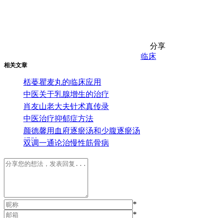
分享
临床
相关文章
栝蒌瞿麦丸的临床应用
中医关于乳腺增生的治疗
肖友山老大夫针术真传录
中医治疗抑郁症方法
颜德馨用血府逐瘀汤和少腹逐瘀汤
经验
双调一通论治慢性筋骨病
*
*