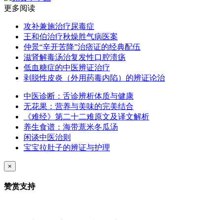
更多阅读
攻补兼施治疗尿毒症
王和伯治疗秋燥胜气病医案
仲景“辛开苦降”治痞证的经典配伍
滋肾解毒汤治复发性口腔溃疡
低血糖症的中医辨证治疗
剥脱性皮炎（外用药毒内陷）的辨证论治
中医诊断：舌诊辨析体质与健康
无花果：营养与美味的完美结合
《难经》第二十二难原文及译文解析
养生食谱：海带薏米冬瓜汤
闲谈中医治则
宝宝拉肚子的辨证与护理
×
赞赏支持