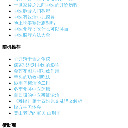
十世家传之民间中医的开诊历程
中医脉诊入门教程
中医有效治小儿感冒
晚上吃姜赛砒霜对吗
中医食疗：吃什么可以补血
中医脐疗方法大全
随机推荐
心开窍于舌之争议
儒家思想对中医的影响
金莲花图片和功效作用
芋头的功效和吃法
妙用乌梅治验二则
冬季食补中医药膳
百日咳的中医辨证论治
《难经》第十四难原文及译文解析
经方学习体会
登山老驴的宝贝 山荆子
赞助商