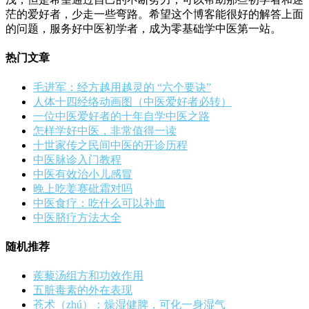
茫的爱好者，少走一些弯路。希望这个博客能很好的解答上面
的问题，服务好中医初学者，成为零基础学中医第一站。
热门文章
毛进军：经方越用越灵的 “六个要诀”
人体十四经络动画图（中医爱好者必转）
一位中医爱好者的十年自学中医之路
怎样学好中医，非常值得一读
十世家传之民间中医的开诊历程
中医脉诊入门教程
中医有效治小儿感冒
晚上吃姜赛砒霜对吗
中医食疗：吃什么可以补血
中医脐疗方法大全
随机推荐
蒺藜汤组方和功效作用
五脏毒素的外在表现
苍术（zhú）：燥湿健脾，可化一身湿气