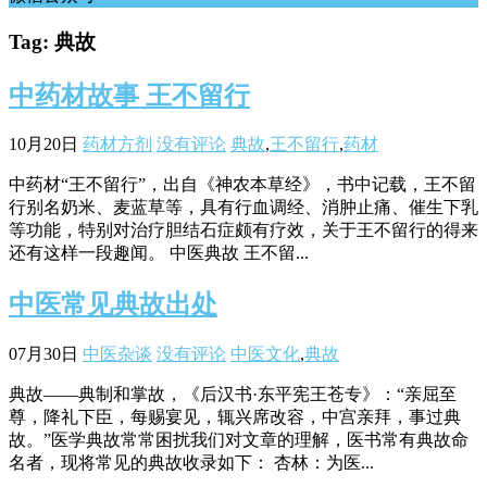
Tag: 典故
中药材故事 王不留行
10月20日
药材方剂
没有评论
典故
,
王不留行
,
药材
中药材“王不留行”，出自《神农本草经》，书中记载，王不留
行别名奶米、麦蓝草等，具有行血调经、消肿止痛、催生下乳
等功能，特别对治疗胆结石症颇有疗效，关于王不留行的得来
还有这样一段趣闻。 中医典故 王不留...
中医常见典故出处
07月30日
中医杂谈
没有评论
中医文化
,
典故
典故——典制和掌故，《后汉书·东平宪王苍专》：“亲屈至
尊，降礼下臣，每赐宴见，辄兴席改容，中宫亲拜，事过典
故。”医学典故常常困扰我们对文章的理解，医书常有典故命
名者，现将常见的典故收录如下： 杏林：为医...