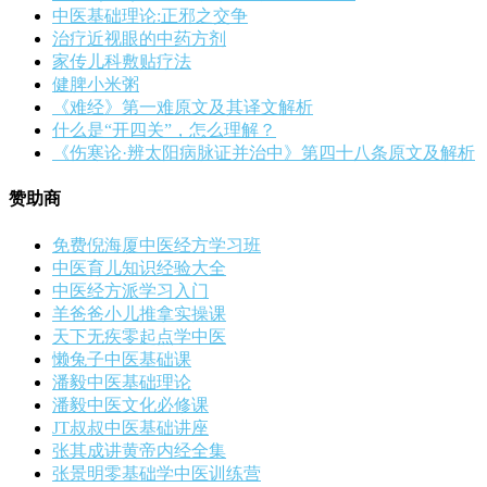
中医基础理论:正邪之交争
治疗近视眼的中药方剂
家传儿科敷贴疗法
健脾小米粥
《难经》第一难原文及其译文解析
什么是“开四关”，怎么理解？
《伤寒论·辨太阳病脉证并治中》第四十八条原文及解析
赞助商
免费倪海厦中医经方学习班
中医育儿知识经验大全
中医经方派学习入门
羊爸爸小儿推拿实操课
天下无疾零起点学中医
懒兔子中医基础课
潘毅中医基础理论
潘毅中医文化必修课
JT叔叔中医基础讲座
张其成讲黄帝内经全集
张景明零基础学中医训练营