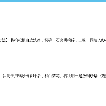
制作方法】 将枸杞根白皮洗净，切碎；石决明捣碎，二味一同装入
1、决明子用锅炒出香味后，和白菊花、石决明一起放到砂锅中煎