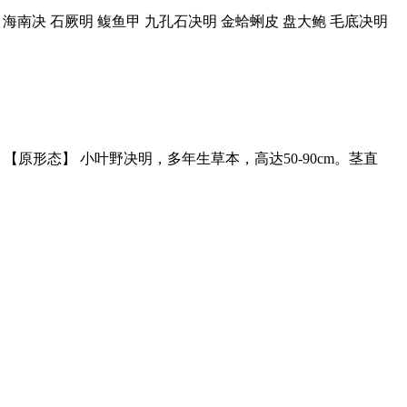
决 海南决 石厥明 鳆鱼甲 九孔石决明 金蛤蜊皮 盘大鲍 毛底决明
原形态】 小叶野决明，多年生草本，高达50-90cm。茎直