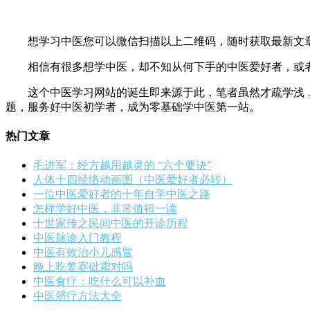
想学习中医您可以微信扫描以上二维码，随时获取最新文
相信有很多想学中医，却不知从何下手的中医爱好者，或者
这个中医学习网站的诞生即来源于此，笔者虽然才疏学浅，
题，服务好中医初学者，成为零基础学中医第一站。
热门文章
毛进军：经方越用越灵的 “六个要诀”
人体十四经络动画图（中医爱好者必转）
一位中医爱好者的十年自学中医之路
怎样学好中医，非常值得一读
十世家传之民间中医的开诊历程
中医脉诊入门教程
中医有效治小儿感冒
晚上吃姜赛砒霜对吗
中医食疗：吃什么可以补血
中医脐疗方法大全