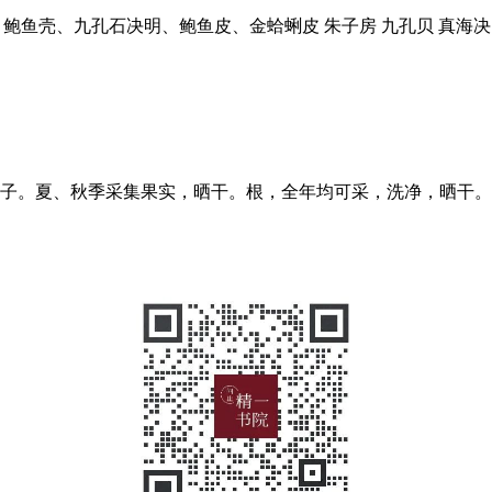
关海决、鲍鱼壳、九孔石决明、鲍鱼皮、金蛤蜊皮 朱子房 九孔贝 真海
子。夏、秋季采集果实，晒干。根，全年均可采，洗净，晒干。 【