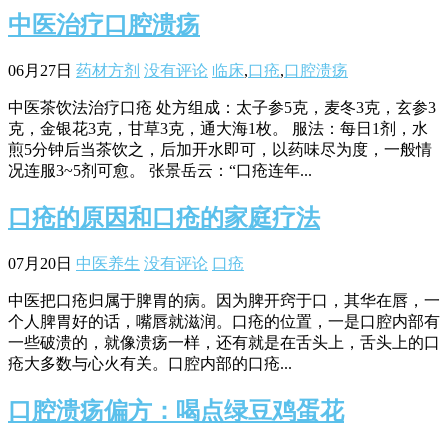
中医治疗口腔溃疡
06月27日
药材方剂
没有评论
临床
,
口疮
,
口腔溃疡
中医茶饮法治疗口疮 处方组成：太子参5克，麦冬3克，玄参3
克，金银花3克，甘草3克，通大海1枚。 服法：每日1剂，水
煎5分钟后当茶饮之，后加开水即可，以药味尽为度，一般情
况连服3~5剂可愈。 张景岳云：“口疮连年...
口疮的原因和口疮的家庭疗法
07月20日
中医养生
没有评论
口疮
中医把口疮归属于脾胃的病。因为脾开窍于口，其华在唇，一
个人脾胃好的话，嘴唇就滋润。口疮的位置，一是口腔内部有
一些破溃的，就像溃疡一样，还有就是在舌头上，舌头上的口
疮大多数与心火有关。口腔内部的口疮...
口腔溃疡偏方：喝点绿豆鸡蛋花