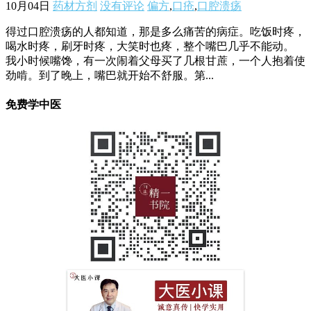
10月04日
药材方剂
没有评论
偏方
,
口疮
,
口腔溃疡
得过口腔溃疡的人都知道，那是多么痛苦的病症。吃饭时疼，
喝水时疼，刷牙时疼，大笑时也疼，整个嘴巴几乎不能动。
我小时候嘴馋，有一次闹着父母买了几根甘蔗，一个人抱着使
劲啃。到了晚上，嘴巴就开始不舒服。第...
免费学中医