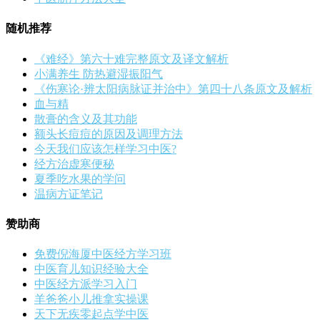
随机推荐
《难经》第六十难完整原文及译文解析
小满养生 防热避湿振阳气
《伤寒论·辨太阳病脉证并治中》第四十八条原文及解析
血与精
散膏的含义及其功能
额头长痘痘的原因及调理方法
今天我们应该怎样学习中医?
经方治虚寒便秘
夏季吃水果的学问
温病方证笔记
赞助商
免费倪海厦中医经方学习班
中医育儿知识经验大全
中医经方派学习入门
羊爸爸小儿推拿实操课
天下无疾零起点学中医