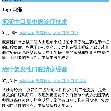
Tag: 口疮
疱疹性口炎中医诊疗技术
01月16日
临床医案
没有评论
临床
,
口炎
,
口疮
疱疹性口炎是以口腔内出现单个或成簇小疱疹为主要临床特征
的口腔炎症。多见于1～3岁小儿，尤其在得上呼吸道感染或其
他传染病后易感染该病，在卫生条件差的家庭和托儿所中易传
播，无明显的季节性。本病中医学称之...
治疗复发性口腔溃疡经验
07月31日
临床医案
没有评论
临床
,
口疮
,
口腔溃疡
从浊毒论治！ 复发性口腔溃疡又称复发性阿弗他溃疡，是最
常见的口腔黏膜病，表现为反复发作的口腔单个或多发圆形或
卵圆形黏膜溃疡，灼痛明显，常伴有口臭，具有周期性、复发
性和自限性的特点。本病致病原因复杂，...