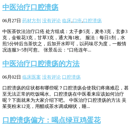
中医治疗口腔溃疡
06月27日
药材方剂
没有评论
临床
,
口疮
,
口腔溃疡
中医茶饮法治疗口疮 处方组成：太子参5克，麦冬3克，玄参3
克，金银花3克，甘草3克，通大海1枚。 服法：每日1剂，水
煎5分钟后当茶饮之，后加开水即可，以药味尽为度，一般情
况连服3~5剂可愈。 张景岳云：“口疮连年...
中医治疗口腔溃疡的方法
06月02日
临床医案
没有评论
口腔溃疡
口腔溃疡的症状都有哪些呢？口腔溃疡会使我们疼痛难忍，甚
至无法正常的吃饭喝水。口腔溃疡在中医看来应该如何治疗
呢？下面就来为大家介绍下吧。 中医治疗口腔溃疡的方法 吴
茱萸粉末12克，用醋或茶水调成糊状，睡...
口腔溃疡偏方：喝点绿豆鸡蛋花