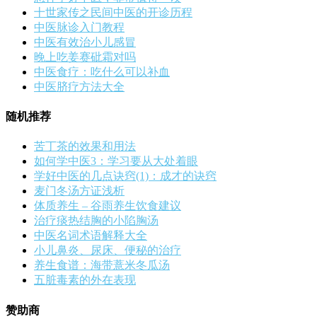
十世家传之民间中医的开诊历程
中医脉诊入门教程
中医有效治小儿感冒
晚上吃姜赛砒霜对吗
中医食疗：吃什么可以补血
中医脐疗方法大全
随机推荐
苦丁茶的效果和用法
如何学中医3：学习要从大处着眼
学好中医的几点诀窍(1)：成才的诀窍
麦门冬汤方证浅析
体质养生 – 谷雨养生饮食建议
治疗痰热结胸的小陷胸汤
中医名词术语解释大全
小儿鼻炎、尿床、便秘的治疗
养生食谱：海带薏米冬瓜汤
五脏毒素的外在表现
赞助商