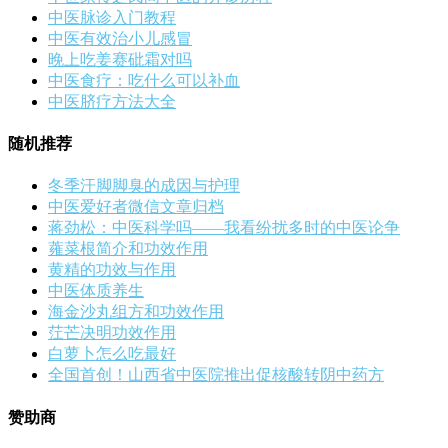
中医脉诊入门教程
中医有效治小儿感冒
晚上吃姜赛砒霜对吗
中医食疗：吃什么可以补血
中医脐疗方法大全
随机推荐
冬季汗脚脚臭的成因与护理
中医爱好者微信文章归档
蒋劲松：中医科学吗——我看纷扰多时的中医论争
蕹菜根简介和功效作用
黄精的功效与作用
中医体质养生
海金沙丸组方和功效作用
茳芒决明功效作用
白萝卜怎么吃最好
全国首创！山西省中医院推出促核酸转阴中药方
赞助商