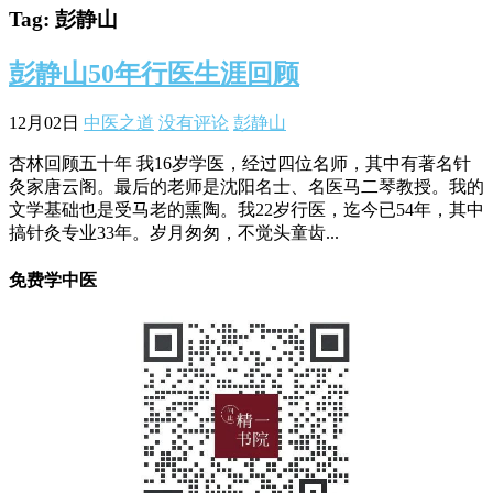
Tag: 彭静山
彭静山50年行医生涯回顾
12月02日
中医之道
没有评论
彭静山
杏林回顾五十年 我16岁学医，经过四位名师，其中有著名针
灸家唐云阁。最后的老师是沈阳名士、名医马二琴教授。我的
文学基础也是受马老的熏陶。我22岁行医，迄今已54年，其中
搞针灸专业33年。岁月匆匆，不觉头童齿...
免费学中医