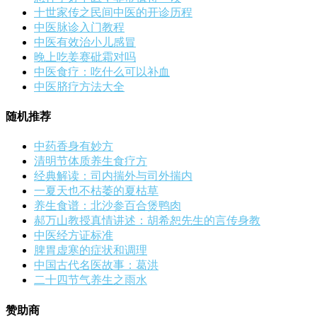
十世家传之民间中医的开诊历程
中医脉诊入门教程
中医有效治小儿感冒
晚上吃姜赛砒霜对吗
中医食疗：吃什么可以补血
中医脐疗方法大全
随机推荐
中药香身有妙方
清明节体质养生食疗方
经典解读：司内揣外与司外揣内
一夏天也不枯萎的夏枯草
养生食谱：北沙参百合煲鸭肉
郝万山教授真情讲述：胡希恕先生的言传身教
中医经方证标准
脾胃虚寒的症状和调理
中国古代名医故事：葛洪
二十四节气养生之雨水
赞助商