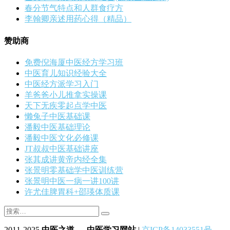
春分节气特点和人群食疗方
李翰卿亲述用药心得（精品）
赞助商
免费倪海厦中医经方学习班
中医育儿知识经验大全
中医经方派学习入门
羊爸爸小儿推拿实操课
天下无疾零起点学中医
懒兔子中医基础课
潘毅中医基础理论
潘毅中医文化必修课
JT叔叔中医基础讲座
张其成讲黄帝内经全集
张景明零基础学中医训练营
张景明中医一病一讲100讲
许尤佳脾胃科+邵瑛体质课
2011-2025
中医之道 — 中医学习网站
|
京ICP备14033551号