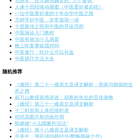
毛进军：经方越用越灵的 “六个要诀”
人体十四经络动画图（中医爱好者必转）
一位中医爱好者的十年自学中医之路
怎样学好中医，非常值得一读
十世家传之民间中医的开诊历程
中医脉诊入门教程
中医有效治小儿感冒
晚上吃姜赛砒霜对吗
中医食疗：吃什么可以补血
中医脐疗方法大全
随机推荐
《难经》第二十一难原文及译文解析：形病与脉病的生
死之辨
郝万山教授真情讲述：胡希恕先生的言传身教
《难经》第三十一难原文及译文解析
十二时辰和人体经络时表
玳玳花图片和功效作用
陈姥姥“小儿咳嗽外治法”
《难经》第十八难原文及译文解析
岳美中：用药须动静结合(酣畅圆融之作)