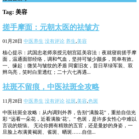
Tag: 美容
搓手摩面：元朝太医的祛皱方
01月28日
中医养生
没有评论
养生
,
美容
核心提示：武国忠老师亲授元朝宫廷美容法：夜就寝前搓手摩
面，温通面部经络，调和气血，坚持可皱少颜多，简单有效。
一、缘起：微笑与皱纹的矛盾 同窗旧友，昔日草绿军装、双
辫乌亮，笑时白里透红；二十六七再遇...
祛斑不留痕，中医祛斑全攻略
11月28日
中医养生
没有评论
祛斑
,
美容
,
色斑
中医祛斑全攻略：从内调到外养，告别“满脸花”，重拾自信光
彩 “远看一朵花，近看满脸‘花’。” 色斑，是许多女性心中难以
言说的烦恼。 无论你拥有精致的五官，还是曼妙的身姿，一
旦脸上布满黄褐斑、雀斑、晒斑……自信...