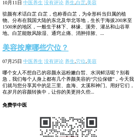
10月11日
中医养生
没有评论
养生
,
白芷
,
美容
驻颜有术话白芷 白芷，也称香白芷，为伞形科当归属的植
物。分布在我国大陆的东北及华北等地，生长于海拔200米至
1500米的地区，一般生于林下、林缘、溪旁、灌丛和山谷草
地。白芷能散风除湿、通窍止痛、消肿排脓、...
美容按摩哪些穴位？
07月25日
中医养生
没有评论
养生
,
穴位
,
美容
哪个女人不想自己的容颜永远粉嫩白皙、水润鲜活呢？别着
急，我们每个人身上都有几个养颜美容的“穴位保镖”，今天我
们就与您分享其中的足三里、血海、太溪和神门。用好它们，
在岁月的容颜转换中，让你的美更持久些...
免费学中医