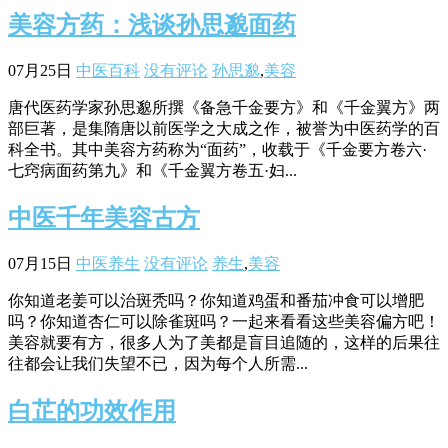
美容方药：浅谈孙思邈面药
07月25日
中医百科
没有评论
孙思邈
,
美容
唐代医药学家孙思邈所撰《备急千金要方》和《千金翼方》两
部巨著，是集隋唐以前医学之大成之作，被誉为中医药学的百
科全书。其中美容方药称为“面药”，收载于《千金要方卷六·
七窍病面药第九》和《千金翼方卷五·妇...
中医千年美容古方
07月15日
中医养生
没有评论
养生
,
美容
你知道老姜可以治斑秃吗？你知道鸡蛋和番茄冲食可以增肥
吗？你知道杏仁可以除雀斑吗？一起来看看这些美容偏方吧！
美容就要有方，很多人为了美都是盲目追随的，这样的后果往
往都会让我们失望不已，因为每个人所需...
白芷的功效作用