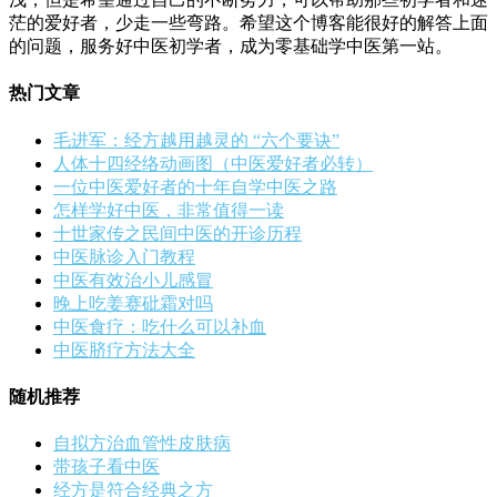
茫的爱好者，少走一些弯路。希望这个博客能很好的解答上面
的问题，服务好中医初学者，成为零基础学中医第一站。
热门文章
毛进军：经方越用越灵的 “六个要诀”
人体十四经络动画图（中医爱好者必转）
一位中医爱好者的十年自学中医之路
怎样学好中医，非常值得一读
十世家传之民间中医的开诊历程
中医脉诊入门教程
中医有效治小儿感冒
晚上吃姜赛砒霜对吗
中医食疗：吃什么可以补血
中医脐疗方法大全
随机推荐
自拟方治血管性皮肤病
带孩子看中医
经方是符合经典之方