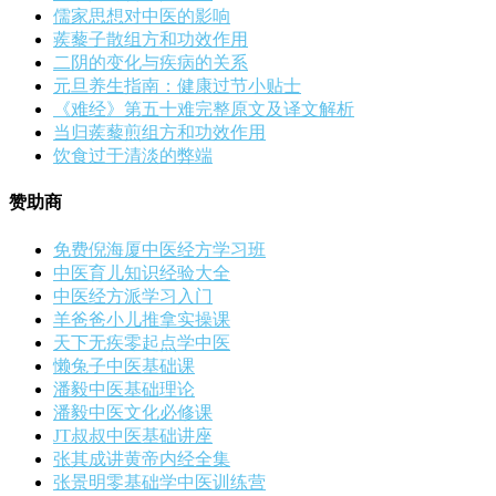
儒家思想对中医的影响
蒺藜子散组方和功效作用
二阴的变化与疾病的关系
元旦养生指南：健康过节小贴士
《难经》第五十难完整原文及译文解析
当归蒺藜煎组方和功效作用
饮食过于清淡的弊端
赞助商
免费倪海厦中医经方学习班
中医育儿知识经验大全
中医经方派学习入门
羊爸爸小儿推拿实操课
天下无疾零起点学中医
懒兔子中医基础课
潘毅中医基础理论
潘毅中医文化必修课
JT叔叔中医基础讲座
张其成讲黄帝内经全集
张景明零基础学中医训练营