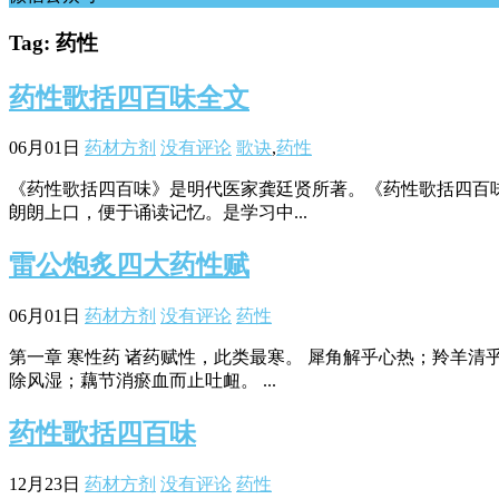
Tag: 药性
药性歌括四百味全文
06月01日
药材方剂
没有评论
歌诀
,
药性
《药性歌括四百味》是明代医家龚廷贤所著。《药性歌括四百味
朗朗上口，便于诵读记忆。是学习中...
雷公炮炙四大药性赋
06月01日
药材方剂
没有评论
药性
第一章 寒性药 诸药赋性，此类最寒。 犀角解乎心热；羚羊清
除风湿；藕节消瘀血而止吐衄。 ...
药性歌括四百味
12月23日
药材方剂
没有评论
药性