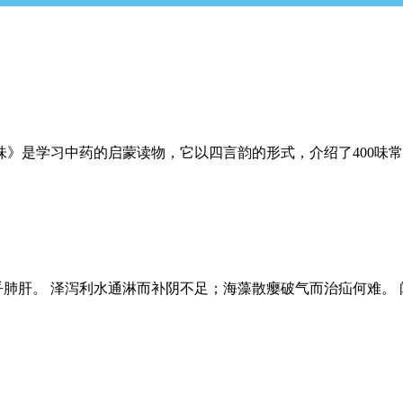
》是学习中药的启蒙读物，它以四言韵的形式，介绍了400味
乎肺肝。 泽泻利水通淋而补阴不足；海藻散瘿破气而治疝何难。