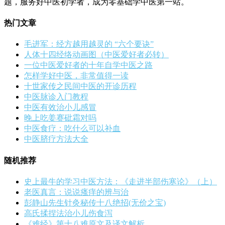
题，服务好中医初学者，成为零基础学中医第一站。
热门文章
毛进军：经方越用越灵的 “六个要诀”
人体十四经络动画图（中医爱好者必转）
一位中医爱好者的十年自学中医之路
怎样学好中医，非常值得一读
十世家传之民间中医的开诊历程
中医脉诊入门教程
中医有效治小儿感冒
晚上吃姜赛砒霜对吗
中医食疗：吃什么可以补血
中医脐疗方法大全
随机推荐
史上最牛的学习中医方法：《走进半部伤寒论》（上）
老医真言：说说瘙痒的辨与治
彭静山先生针灸秘传十八绝招(无价之宝)
高氏揉捏法治小儿伤食泻
《难经》第十八难原文及译文解析