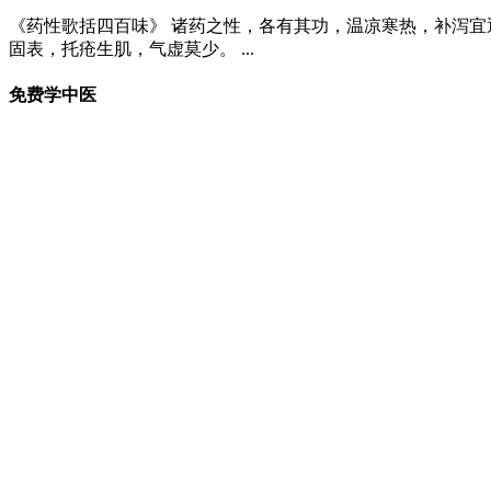
《药性歌括四百味》 诸药之性，各有其功，温凉寒热，补泻宜通
固表，托疮生肌，气虚莫少。 ...
免费学中医