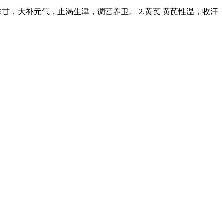
甘，大补元气，止渴生津，调营养卫。 2.黄芪 黄芪性温，收汗