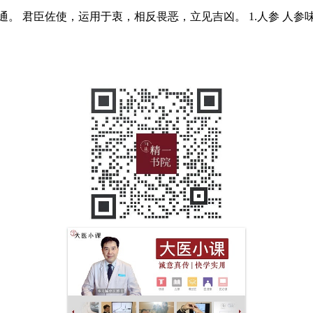
。 君臣佐使，运用于衷，相反畏恶，立见吉凶。 1.人参 人参味