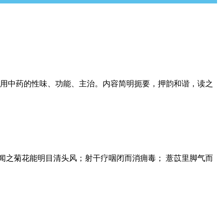
常用中药的性味、功能、主治。内容简明扼要，押韵和谐，读之
 闻之菊花能明目清头风；射干疗咽闭而消痈毒； 薏苡里脚气而