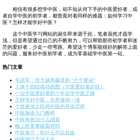
相信有很多想学中医，却不知从何下手的中医爱好者，或
者自学中医的初学者，都曾面对着同样的难题：如何学习中
医？怎样才能学好中医？
这个中医学习网站的诞生即来源于此，笔者虽然才疏学
浅，但是希望通过自己的不断努力，可以帮助那些初学者和迷
茫的爱好者，少走一些弯路。希望这个博客能很好的解答上面
的问题，服务好中医初学者，成为零基础学中医第一站。
热门文章
毛进军：经方越用越灵的 “六个要诀”
人体十四经络动画图（中医爱好者必转）
一位中医爱好者的十年自学中医之路
怎样学好中医，非常值得一读
十世家传之民间中医的开诊历程
中医脉诊入门教程
中医有效治小儿感冒
晚上吃姜赛砒霜对吗
中医食疗：吃什么可以补血
中医脐疗方法大全