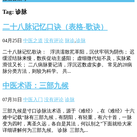
Tag: 诊脉
二十八脉记忆口诀（表格-歌诀）
04月25日
中医之道
没有评论
脉诊
,
诊脉
二十八脉记忆歌诀： 浮洪濡散芤革阳，沉伏牢弱为阴伤； 迟
缓涩结脉来慢，数疾促动主盛阳； 虚细微代短不及，实脉紧
滑弦又长； 二八病脉要记清，浮沉迟数虚实参。 常见的28病
脉分类方法，则较为科学。 共...
中医术语：三部九候
07月31日
中医入门
没有评论
诊脉
三部九候是寸口诊脉法术语，源于《难经》，在《难经》十六
难中记载“脉有三部九候，有阴阳，有轻重，有六十首，一脉
变为四时，离圣久远，各自是其法，何以别之”下面就给大家
详细讲解何为三部九候。 诊脉 三部九...