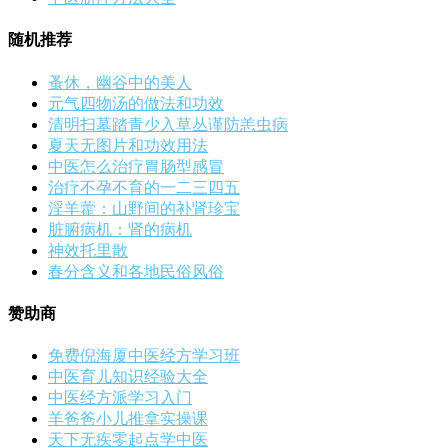
随机推荐
蚤休，幽谷中的美人
元气四物汤的做法和功效
清明扫墓踏青少入草丛谨防恙虫病
夏天无图片和功效用法
中医怎么治疗胃肠型感冒
治疗不孕不育的一二三四五
淫羊藿：山野间的补肾珍宝
脏腑病机：肾的病机
神效托里散
春分含义和各地民俗风俗
赞助商
免费倪海厦中医经方学习班
中医育儿知识经验大全
中医经方派学习入门
羊爸爸小儿推拿实操课
天下无疾零起点学中医