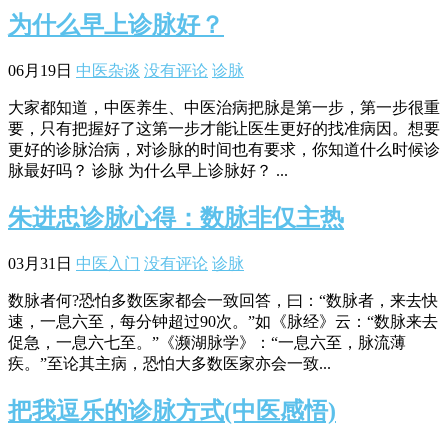
为什么早上诊脉好？
06月19日
中医杂谈
没有评论
诊脉
大家都知道，中医养生、中医治病把脉是第一步，第一步很重
要，只有把握好了这第一步才能让医生更好的找准病因。想要
更好的诊脉治病，对诊脉的时间也有要求，你知道什么时候诊
脉最好吗？ 诊脉 为什么早上诊脉好？ ...
朱进忠诊脉心得：数脉非仅主热
03月31日
中医入门
没有评论
诊脉
数脉者何?恐怕多数医家都会一致回答，曰：“数脉者，来去快
速，一息六至，每分钟超过90次。”如《脉经》云：“数脉来去
促急，一息六七至。”《濒湖脉学》：“一息六至，脉流薄
疾。”至论其主病，恐怕大多数医家亦会一致...
把我逗乐的诊脉方式(中医感悟)