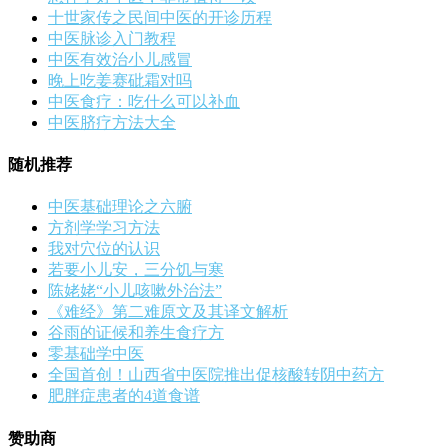
十世家传之民间中医的开诊历程
中医脉诊入门教程
中医有效治小儿感冒
晚上吃姜赛砒霜对吗
中医食疗：吃什么可以补血
中医脐疗方法大全
随机推荐
中医基础理论之六腑
方剂学学习方法
我对穴位的认识
若要小儿安，三分饥与寒
陈姥姥“小儿咳嗽外治法”
《难经》第二难原文及其译文解析
谷雨的证候和养生食疗方
零基础学中医
全国首创！山西省中医院推出促核酸转阴中药方
肥胖症患者的4道食谱
赞助商